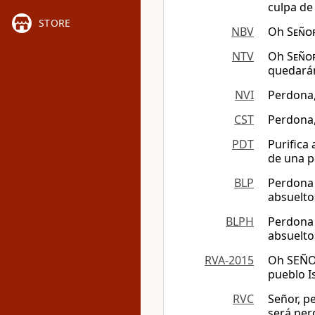
culpa de
STORE
NBV
Oh
Seño
NTV
Oh
Seño
quedarán
NVI
Perdona
CST
Perdona
PDT
Purifica 
de una p
BLP
Perdona 
absuelto
BLPH
Perdona 
absuelto
RVA-2015
Oh SEÑOR
pueblo Is
RVC
Señor, pe
será pe