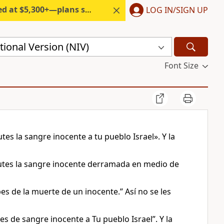
300+—plans start under $6/month.
LOG IN/SIGN UP
ional Version (NIV)
Font Size
utes la sangre inocente a tu pueblo Israel». Y la
mputes la sangre inocente derramada en medio de
pes de la muerte de un inocente.” Así no se les
pes de sangre inocente a Tu pueblo Israel”. Y la