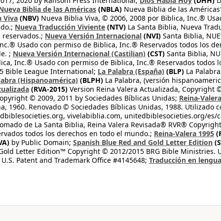
2017, 2020 by Ransom Press International;
Dios Habla Hoy
(DHH)
D
Nueva Biblia de las Américas
(NBLA)
Nueva Biblia de las América
a Viva
(NBV)
Nueva Biblia Viva, © 2006, 2008 por Biblica, Inc.® Usa
ndo.;
Nueva Traducción Viviente
(NTV)
La Santa Biblia, Nueva Trad
s reservados.;
Nueva Versión Internacional
(NVI)
Santa Biblia, N
 Inc.® Usado con permiso de Biblica, Inc.® Reservados todos los d
e. ;
Nueva Versión Internacional (Castilian)
(CST)
Santa Biblia, N
lica, Inc.® Usado con permiso de Biblica, Inc.® Reservados todos 
 Bible League International;
La Palabra (España)
(BLP)
La Palabra,
labra (Hispanoamérica)
(BLPH)
La Palabra, (versión hispanoameric
tualizada
(RVA-2015)
Version Reina Valera Actualizada, Copyright 
opyright © 2009, 2011 by Sociedades Bíblicas Unidas;
Reina-Valer
na, 1960. Renovado © Sociedades Bíblicas Unidas, 1988. Utilizado c
dbiblesocieties.org, vivelabiblia.com, unitedbiblesocieties.org/es/
tomado de La Santa Biblia, Reina Valera Revisada® RVR® Copyright
rvados todos los derechos en todo el mundo.;
Reina-Valera 1995
(
VA)
by Public Domain;
Spanish Blue Red and Gold Letter Edition
(S
old Letter Edition™ Copyright © 2012/2015 BRG Bible Ministries. Us
 U.S. Patent and Trademark Office #4145648;
Traducción en lengua