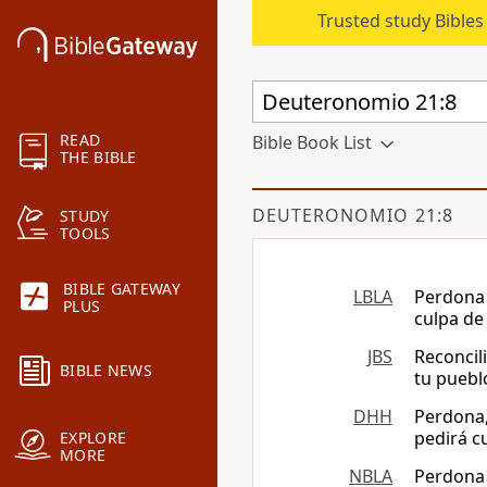
Trusted study Bible
READ
Bible Book List
THE BIBLE
DEUTERONOMIO 21:8
STUDY
TOOLS
BIBLE GATEWAY
LBLA
Perdona 
PLUS
culpa de
JBS
Reconcil
BIBLE NEWS
tu pueblo
DHH
Perdona, 
pedirá c
EXPLORE
MORE
NBLA
Perdona 