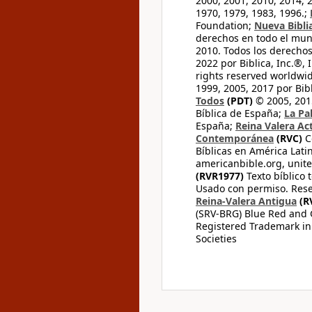
2000, 2001, 2010, 2014, 
1970, 1979, 1983, 1996.;
Foundation;
Nueva Bibli
derechos en todo el mu
2010. Todos los derecho
2022 por Biblica, Inc.®,
rights reserved worldwid
1999, 2005, 2017 por Bib
Todos
(PDT)
© 2005, 2015
Bíblica de España;
La Pa
España;
Reina Valera Ac
Contemporánea
(RVC)
C
Bíblicas en América Lati
americanbible.org, unite
(RVR1977)
Texto bíblico 
Usado con permiso. Rese
Reina-Valera Antigua
(R
(SRV-BRG) Blue Red and G
Registered Trademark in
Societies