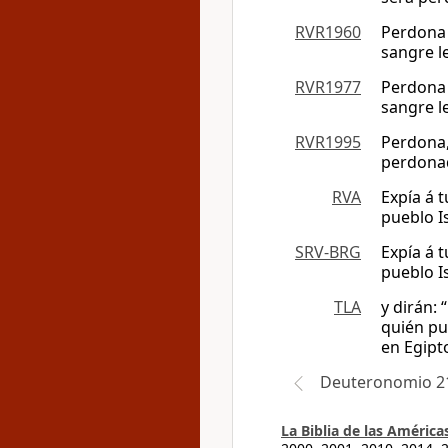
RVR1960
Perdona a
sangre l
RVR1977
Perdona a
sangre l
RVR1995
Perdona, 
perdonad
RVA
Expía á 
pueblo I
SRV-BRG
Expía á t
pueblo I
TLA
y dirán:
quién pu
en Egipt
Deuteronomio 2
La Biblia de las América