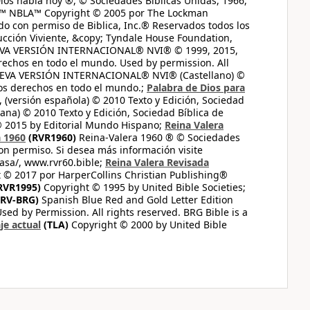
ios habla hoy ®, © Sociedades Bíblicas Unidas, 1966,
s™ NBLA™ Copyright © 2005 por The Lockman
do con permiso de Biblica, Inc.® Reservados todos los
ucción Viviente, &copy; Tyndale House Foundation,
UEVA VERSIÓN INTERNACIONAL® NVI® © 1999, 2015,
erechos en todo el mundo. Used by permission. All
UEVA VERSIÓN INTERNACIONAL® NVI® (Castellano) ©
los derechos en todo el mundo.;
Palabra de Dios para
 (versión española) © 2010 Texto y Edición, Sociedad
ana) © 2010 Texto y Edición, Sociedad Bíblica de
© 2015 by Editorial Mundo Hispano;
Reina Valera
a 1960
(RVR1960)
Reina-Valera 1960 ® © Sociedades
on permiso. Si desea más información visite
casa/, www.rvr60.bible;
Reina Valera Revisada
 © 2017 por HarperCollins Christian Publishing®
RVR1995)
Copyright © 1995 by United Bible Societies;
RV-BRG)
Spanish Blue Red and Gold Letter Edition
ed by Permission. All rights reserved. BRG Bible is a
je actual
(TLA)
Copyright © 2000 by United Bible