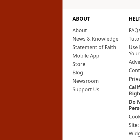
ABOUT
HEL
About
FAQ
News & Knowledge
Tuto
Statement of Faith
Use 
Your
Mobile App
Adve
Store
Cont
Blog
Priv
Newsroom
Cali
Support Us
Righ
Do N
Pers
Cook
Site
Widg