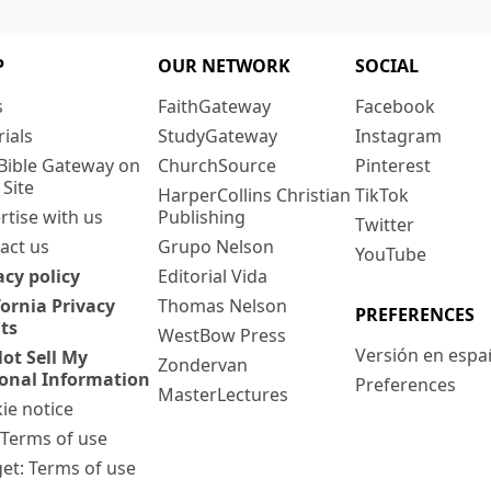
P
OUR NETWORK
SOCIAL
s
FaithGateway
Facebook
rials
StudyGateway
Instagram
Bible Gateway on
ChurchSource
Pinterest
 Site
HarperCollins Christian
TikTok
rtise with us
Publishing
Twitter
act us
Grupo Nelson
YouTube
acy policy
Editorial Vida
fornia Privacy
Thomas Nelson
PREFERENCES
ts
WestBow Press
Versión en espa
ot Sell My
Zondervan
onal Information
Preferences
MasterLectures
ie notice
: Terms of use
et: Terms of use