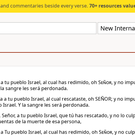
s and commentaries beside every verse.
70+ resources valued at $5,
New Internat
a tu pueblo Israel, al cual has redimido, oh
Señor
, y no imp
 la sangre les será perdonada.
ia a tu pueblo Israel, al cual rescataste, oh SEÑOR; y no i
 Israel. Y la sangre les será perdonada.
Señor, a tu pueblo Israel, que tú has rescatado, y no lo cul
uentas de la muerte de esa persona,
a Tu pueblo Israel, al cual has redimido, oh
Señor
, y no cul