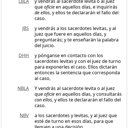
LBLA
y vendrás al sacerdote levita o al juez
que
oficie
en aquellos días, e inquirirás
de ellos
, y ellos te declararán el fallo del
caso.
JBS
y vendrás a los sacerdotes levitas, y al
juez que fuere en aquellos días, y
preguntarás; y te enseñarán la palabra
del juicio.
DHH
y pónganse en contacto con los
sacerdotes levitas y con el juez de turno
para exponerles el caso. Ellos dictarán
entonces la sentencia que corresponda
al caso,
NBLA
Y vendrás al sacerdote levita o al juez
que
oficie
en aquellos días, y consultarás
con ellos
, y ellos te declararán el fallo del
caso.
NBV
a los sacerdotes y levitas, y al juez que
esté de turno en esos días, para que
lleguen a una decisión.