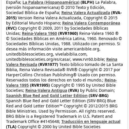
España;
La Palabra (Hispanoamérica)
(BLPH)
La Palabra,
(versión hispanoamericana) © 2010 Texto y Edición,
Sociedad Bíblica de España;
Reina Valera Actualizada
(RVA-
2015)
Version Reina Valera Actualizada, Copyright © 2015
by Editorial Mundo Hispano;
Reina Valera Contemporánea
(RVC)
Copyright © 2009, 2011 by Sociedades Bíblicas
Unidas;
Reina-Valera 1960
(RVR1960)
Reina-Valera 1960 ®
© Sociedades Bíblicas en América Latina, 1960. Renovado ©
Sociedades Bíblicas Unidas, 1988. Utilizado con permiso. Si
desea más información visite americanbible.org,
unitedbiblesocieties.org, vivelabiblia.com,
unitedbiblesocieties.org/es/casa/, www.rvr60.bible;
Reina
Valera Revisada
(RVR1977)
Texto bíblico tomado de La Santa
Biblia, Reina Valera Revisada® RVR® Copyright © 2017 por
HarperCollins Christian Publishing® Usado con permiso.
Reservados todos los derechos en todo el mundo.;
Reina-
Valera 1995
(RVR1995)
Copyright © 1995 by United Bible
Societies;
Reina-Valera Antigua
(RVA)
by Public Domain;
Spanish Blue Red and Gold Letter Edition
(SRV-BRG)
Spanish Blue Red and Gold Letter Edition (SRV-BRG) Blue
Red and Gold Letter Edition™ Copyright © 2012/2015 BRG
Bible Ministries. Used by Permission. All rights reserved.
BRG Bible is a Registered Trademark in U.S. Patent and
Trademark Office #4145648;
Traducción en lenguaje actual
(TLA)
Copyright © 2000 by United Bible Societies