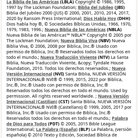
La Biblia de las Américas
(LBLA)
Copyright © 1986, 1995,
1997 by The Lockman Foundation;
Biblia del Jubileo
(JBS)
Biblia del Jubileo 2000 (JUS) © 2000, 2001, 2010, 2014, 2017,
2020 by Ransom Press International;
Dios Habla Hoy
(DHH)
Dios habla hoy ®, © Sociedades Bíblicas Unidas, 1966, 1970,
1979, 1983, 1996.;
Nueva Biblia de las Américas
(NBLA)
Nueva Biblia de las Américas™ NBLA™ Copyright © 2005 por
The Lockman Foundation;
Nueva Biblia Viva
(NBV)
Nueva
Biblia Viva, © 2006, 2008 por Biblica, Inc.® Usado con
permiso de Biblica, Inc.® Reservados todos los derechos en
todo el mundo.;
Nueva Traducción Viviente
(NTV)
La Santa
Biblia, Nueva Traducción Viviente, &copy; Tyndale House
Foundation, 2010. Todos los derechos reservados.;
Nueva
Versión Internacional
(NVI)
Santa Biblia, NUEVA VERSIÓN
INTERNACIONAL® NVI® © 1999, 2015, 2022 por Biblica,
Inc.®, Inc.® Usado con permiso de Biblica, Inc.®
Reservados todos los derechos en todo el mundo. Used by
permission. All rights reserved worldwide. ;
Nueva Versión
Internacional (Castilian)
(CST)
Santa Biblia, NUEVA VERSIÓN
INTERNACIONAL® NVI® (Castellano) © 1999, 2005, 2017 por
Biblica, Inc.® Usado con permiso de Biblica, Inc.®
Reservados todos los derechos en todo el mundo.;
Palabra
de Dios para Todos
(PDT)
© 2005, 2015 Bible League
International;
La Palabra (España)
(BLP)
La Palabra, (versión
española) © 2010 Texto y Edición, Sociedad Bíblica de