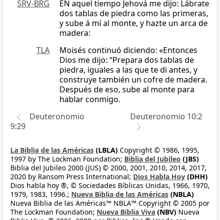
SRV-BRG
EN aquel tiempo Jehová me dijo: Lábrate
dos tablas de piedra como las primeras,
y sube á mí al monte, y hazte un arca de
madera:
TLA
Moisés continuó diciendo: «Entonces
Dios me dijo: “Prepara dos tablas de
piedra, iguales a las que te di antes, y
construye también un cofre de madera.
Después de eso, sube al monte para
hablar conmigo.
Deuteronomio
Deuteronomio 10:2
9:29
La Biblia de las Américas
(LBLA)
Copyright © 1986, 1995,
1997 by The Lockman Foundation;
Biblia del Jubileo
(JBS)
Biblia del Jubileo 2000 (JUS) © 2000, 2001, 2010, 2014, 2017,
2020 by Ransom Press International;
Dios Habla Hoy
(DHH)
Dios habla hoy ®, © Sociedades Bíblicas Unidas, 1966, 1970,
1979, 1983, 1996.;
Nueva Biblia de las Américas
(NBLA)
Nueva Biblia de las Américas™ NBLA™ Copyright © 2005 por
The Lockman Foundation;
Nueva Biblia Viva
(NBV)
Nueva