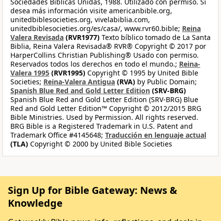
Sociedades Bíblicas Unidas, 1988. Utilizado con permiso. Si
desea más información visite americanbible.org,
unitedbiblesocieties.org, vivelabiblia.com,
unitedbiblesocieties.org/es/casa/, www.rvr60.bible;
Reina
Valera Revisada
(RVR1977)
Texto bíblico tomado de La Santa
Biblia, Reina Valera Revisada® RVR® Copyright © 2017 por
HarperCollins Christian Publishing® Usado con permiso.
Reservados todos los derechos en todo el mundo.;
Reina-
Valera 1995
(RVR1995)
Copyright © 1995 by United Bible
Societies;
Reina-Valera Antigua
(RVA)
by Public Domain;
Spanish Blue Red and Gold Letter Edition
(SRV-BRG)
Spanish Blue Red and Gold Letter Edition (SRV-BRG) Blue
Red and Gold Letter Edition™ Copyright © 2012/2015 BRG
Bible Ministries. Used by Permission. All rights reserved.
BRG Bible is a Registered Trademark in U.S. Patent and
Trademark Office #4145648;
Traducción en lenguaje actual
(TLA)
Copyright © 2000 by United Bible Societies
Sign Up for Bible Gateway: News &
Knowledge