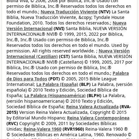
Biblia Viva, © 2006, 2008 por Biblica, Inc.® Usado con
permiso de Biblica, Inc.® Reservados todos los derechos en
todo el mundo.;
Nueva Traducción Viviente
(NTV)
La Santa
Biblia, Nueva Traducción Viviente, &copy; Tyndale House
Foundation, 2010. Todos los derechos reservados.;
Nueva
Versión Internacional
(NVI)
Santa Biblia, NUEVA VERSIÓN
INTERNACIONAL® NVI® © 1999, 2015, 2022 por Biblica,
Inc.®, Inc.® Usado con permiso de Biblica, Inc.®
Reservados todos los derechos en todo el mundo. Used by
permission. All rights reserved worldwide. ;
Nueva Versión
Internacional (Castilian)
(CST)
Santa Biblia, NUEVA VERSIÓN
INTERNACIONAL® NVI® (Castellano) © 1999, 2005, 2017 por
Biblica, Inc.® Usado con permiso de Biblica, Inc.®
Reservados todos los derechos en todo el mundo.;
Palabra
de Dios para Todos
(PDT)
© 2005, 2015 Bible League
International;
La Palabra (España)
(BLP)
La Palabra, (versión
española) © 2010 Texto y Edición, Sociedad Bíblica de
España;
La Palabra (Hispanoamérica)
(BLPH)
La Palabra,
(versión hispanoamericana) © 2010 Texto y Edición,
Sociedad Bíblica de España;
Reina Valera Actualizada
(RVA-
2015)
Version Reina Valera Actualizada, Copyright © 2015
by Editorial Mundo Hispano;
Reina Valera Contemporánea
(RVC)
Copyright © 2009, 2011 by Sociedades Bíblicas
Unidas;
Reina-Valera 1960
(RVR1960)
Reina-Valera 1960 ®
© Sociedades Bíblicas en América Latina, 1960. Renovado ©