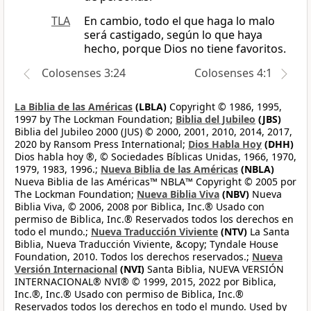
TLA
En cambio, todo el que haga lo malo
será castigado, según lo que haya
hecho, porque Dios no tiene favoritos.
Colosenses 3:24
Colosenses 4:1
La Biblia de las Américas
(LBLA)
Copyright © 1986, 1995,
1997 by The Lockman Foundation;
Biblia del Jubileo
(JBS)
Biblia del Jubileo 2000 (JUS) © 2000, 2001, 2010, 2014, 2017,
2020 by Ransom Press International;
Dios Habla Hoy
(DHH)
Dios habla hoy ®, © Sociedades Bíblicas Unidas, 1966, 1970,
1979, 1983, 1996.;
Nueva Biblia de las Américas
(NBLA)
Nueva Biblia de las Américas™ NBLA™ Copyright © 2005 por
The Lockman Foundation;
Nueva Biblia Viva
(NBV)
Nueva
Biblia Viva, © 2006, 2008 por Biblica, Inc.® Usado con
permiso de Biblica, Inc.® Reservados todos los derechos en
todo el mundo.;
Nueva Traducción Viviente
(NTV)
La Santa
Biblia, Nueva Traducción Viviente, &copy; Tyndale House
Foundation, 2010. Todos los derechos reservados.;
Nueva
Versión Internacional
(NVI)
Santa Biblia, NUEVA VERSIÓN
INTERNACIONAL® NVI® © 1999, 2015, 2022 por Biblica,
Inc.®, Inc.® Usado con permiso de Biblica, Inc.®
Reservados todos los derechos en todo el mundo. Used by