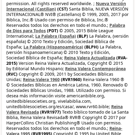
permission. All rights reserved worldwide. ;
Nueva Versión
Internacional (Castilian)
(CST)
Santa Biblia, NUEVA VERSIÓN
INTERNACIONAL® NVI® (Castellano) © 1999, 2005, 2017 por
Biblica, Inc.® Usado con permiso de Biblica, Inc.®
Reservados todos los derechos en todo el mundo.;
Palabra
de Dios para Todos
(PDT)
© 2005, 2015 Bible League
International;
La Palabra (España)
(BLP)
La Palabra, (versión
española) © 2010 Texto y Edición, Sociedad Bíblica de
España;
La Palabra (Hispanoamérica)
(BLPH)
La Palabra,
(versión hispanoamericana) © 2010 Texto y Edición,
Sociedad Bíblica de España;
Reina Valera Actualizada
(RVA-
2015)
Version Reina Valera Actualizada, Copyright © 2015
by Editorial Mundo Hispano;
Reina Valera Contemporánea
(RVC)
Copyright © 2009, 2011 by Sociedades Bíblicas
Unidas;
Reina-Valera 1960
(RVR1960)
Reina-Valera 1960 ®
© Sociedades Bíblicas en América Latina, 1960. Renovado ©
Sociedades Bíblicas Unidas, 1988. Utilizado con permiso. Si
desea más información visite americanbible.org,
unitedbiblesocieties.org, vivelabiblia.com,
unitedbiblesocieties.org/es/casa/, www.rvr60.bible;
Reina
Valera Revisada
(RVR1977)
Texto bíblico tomado de La Santa
Biblia, Reina Valera Revisada® RVR® Copyright © 2017 por
HarperCollins Christian Publishing® Usado con permiso.
Reservados todos los derechos en todo el mundo.;
Reina-
Valera 1995
(RVR1995)
Copyright © 1995 by United Bible