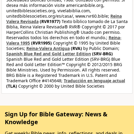
desea más información visite americanbible.org,
unitedbiblesocieties.org, vivelabiblia.com,
unitedbiblesocieties.org/es/casa/, www.rvr60.bible;
Reina
Valera Revisada
(RVR1977)
Texto bíblico tomado de La Santa
Biblia, Reina Valera Revisada® RVR® Copyright © 2017 por
HarperCollins Christian Publishing® Usado con permiso.
Reservados todos los derechos en todo el mundo.;
Reina-
Valera 1995
(RVR1995)
Copyright © 1995 by United Bible
Societies;
Reina-Valera Antigua
(RVA)
by Public Domain;
Spanish Blue Red and Gold Letter Edition
(SRV-BRG)
Spanish Blue Red and Gold Letter Edition (SRV-BRG) Blue
Red and Gold Letter Edition™ Copyright © 2012/2015 BRG
Bible Ministries. Used by Permission. All rights reserved.
BRG Bible is a Registered Trademark in U.S. Patent and
Trademark Office #4145648;
Traducción en lenguaje actual
(TLA)
Copyright © 2000 by United Bible Societies
Sign Up for Bible Gateway: News &
Knowledge
Get weekly Bible news, info, reflections, and deals in