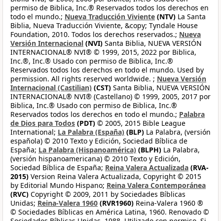
permiso de Biblica, Inc.® Reservados todos los derechos en
todo el mundo.;
Nueva Traducción Viviente
(NTV)
La Santa
Biblia, Nueva Traducción Viviente, &copy; Tyndale House
Foundation, 2010. Todos los derechos reservados.;
Nueva
Versión Internacional
(NVI)
Santa Biblia, NUEVA VERSIÓN
INTERNACIONAL® NVI® © 1999, 2015, 2022 por Biblica,
Inc.®, Inc.® Usado con permiso de Biblica, Inc.®
Reservados todos los derechos en todo el mundo. Used by
permission. All rights reserved worldwide. ;
Nueva Versión
Internacional (Castilian)
(CST)
Santa Biblia, NUEVA VERSIÓN
INTERNACIONAL® NVI® (Castellano) © 1999, 2005, 2017 por
Biblica, Inc.® Usado con permiso de Biblica, Inc.®
Reservados todos los derechos en todo el mundo.;
Palabra
de Dios para Todos
(PDT)
© 2005, 2015 Bible League
International;
La Palabra (España)
(BLP)
La Palabra, (versión
española) © 2010 Texto y Edición, Sociedad Bíblica de
España;
La Palabra (Hispanoamérica)
(BLPH)
La Palabra,
(versión hispanoamericana) © 2010 Texto y Edición,
Sociedad Bíblica de España;
Reina Valera Actualizada
(RVA-
2015)
Version Reina Valera Actualizada, Copyright © 2015
by Editorial Mundo Hispano;
Reina Valera Contemporánea
(RVC)
Copyright © 2009, 2011 by Sociedades Bíblicas
Unidas;
Reina-Valera 1960
(RVR1960)
Reina-Valera 1960 ®
© Sociedades Bíblicas en América Latina, 1960. Renovado ©
Sociedades Bíblicas Unidas, 1988. Utilizado con permiso. Si