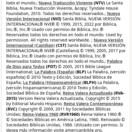
todo el mundo.;
Nueva Traducción Viviente
(NTV)
La Santa
Biblia, Nueva Traducción Viviente, &copy; Tyndale House
Foundation, 2010. Todos los derechos reservados.;
Nueva
Versión Internacional
(NVI)
Santa Biblia, NUEVA VERSIÓN
INTERNACIONAL® NVI® © 1999, 2015, 2022 por Biblica,
Inc.®, Inc.® Usado con permiso de Biblica, Inc.®
Reservados todos los derechos en todo el mundo. Used by
permission. All rights reserved worldwide. ;
Nueva Versión
Internacional (Castilian)
(CST)
Santa Biblia, NUEVA VERSIÓN
INTERNACIONAL® NVI® (Castellano) © 1999, 2005, 2017 por
Biblica, Inc.® Usado con permiso de Biblica, Inc.®
Reservados todos los derechos en todo el mundo.;
Palabra
de Dios para Todos
(PDT)
© 2005, 2015 Bible League
International;
La Palabra (España)
(BLP)
La Palabra, (versión
española) © 2010 Texto y Edición, Sociedad Bíblica de
España;
La Palabra (Hispanoamérica)
(BLPH)
La Palabra,
(versión hispanoamericana) © 2010 Texto y Edición,
Sociedad Bíblica de España;
Reina Valera Actualizada
(RVA-
2015)
Version Reina Valera Actualizada, Copyright © 2015
by Editorial Mundo Hispano;
Reina Valera Contemporánea
(RVC)
Copyright © 2009, 2011 by Sociedades Bíblicas
Unidas;
Reina-Valera 1960
(RVR1960)
Reina-Valera 1960 ®
© Sociedades Bíblicas en América Latina, 1960. Renovado ©
Sociedades Bíblicas Unidas, 1988. Utilizado con permiso. Si
desea más información visite americanbible.org,