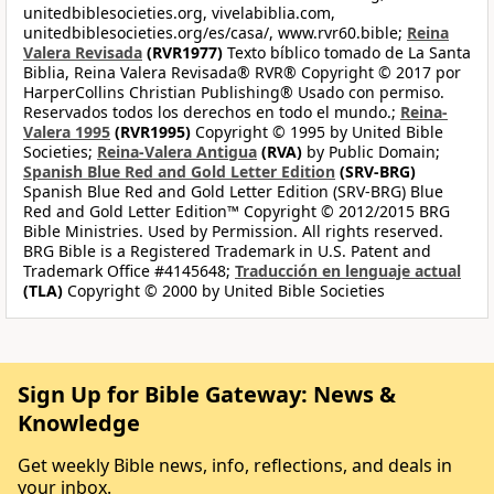
unitedbiblesocieties.org, vivelabiblia.com,
unitedbiblesocieties.org/es/casa/, www.rvr60.bible;
Reina
Valera Revisada
(RVR1977)
Texto bíblico tomado de La Santa
Biblia, Reina Valera Revisada® RVR® Copyright © 2017 por
HarperCollins Christian Publishing® Usado con permiso.
Reservados todos los derechos en todo el mundo.;
Reina-
Valera 1995
(RVR1995)
Copyright © 1995 by United Bible
Societies;
Reina-Valera Antigua
(RVA)
by Public Domain;
Spanish Blue Red and Gold Letter Edition
(SRV-BRG)
Spanish Blue Red and Gold Letter Edition (SRV-BRG) Blue
Red and Gold Letter Edition™ Copyright © 2012/2015 BRG
Bible Ministries. Used by Permission. All rights reserved.
BRG Bible is a Registered Trademark in U.S. Patent and
Trademark Office #4145648;
Traducción en lenguaje actual
(TLA)
Copyright © 2000 by United Bible Societies
Sign Up for Bible Gateway: News &
Knowledge
Get weekly Bible news, info, reflections, and deals in
your inbox.