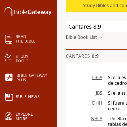
Study Bibles and co
READ
Bible Book List
THE BIBLE
CANTARES 8:9
STUDY
TOOLS
BIBLE GATEWAY
LBLA
Si ella e
PLUS
de cedro
JBS
Si ella
es
BIBLE NEWS
DHH
Si fuera
cedro.
EXPLORE
NBLA
-»Si ell
MORE
tablas d