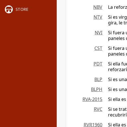
NBV
La refor
STORE
NTV
Si es vi
gira, le
NVI
Si fuera
paneles 
CST
Si fuera
paneles 
PDT
Si ella f
reforzar
BLP
Si es un
BLPH
Si es un
RVA-2015
Si ella e
RVC
Si se tra
recubrir
RVR1960
Si ella 