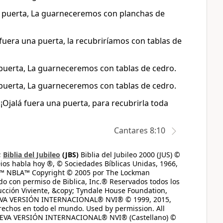
una puerta, La guarneceremos con planchas de
i fuera una puerta, la recubriríamos con tablas de
re puerta, La guarneceremos con tablas de cedro.
re puerta, La guarneceremos con tablas de cedro.
 ¡Ojalá fuera una puerta, para recubrirla toda
Cantares 8:10
;
Biblia del Jubileo
(JBS)
Biblia del Jubileo 2000 (JUS) ©
ios habla hoy ®, © Sociedades Bíblicas Unidas, 1966,
s™ NBLA™ Copyright © 2005 por The Lockman
do con permiso de Biblica, Inc.® Reservados todos los
ucción Viviente, &copy; Tyndale House Foundation,
UEVA VERSIÓN INTERNACIONAL® NVI® © 1999, 2015,
erechos en todo el mundo. Used by permission. All
UEVA VERSIÓN INTERNACIONAL® NVI® (Castellano) ©