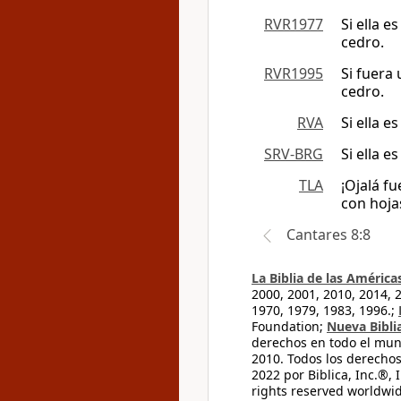
RVR1977
Si ella 
cedro.
RVR1995
Si fuera 
cedro.
RVA
Si ella 
SRV-BRG
Si ella 
TLA
¡Ojalá fu
con hoja
Cantares 8:8
La Biblia de las América
2000, 2001, 2010, 2014, 
1970, 1979, 1983, 1996.;
Foundation;
Nueva Bibli
derechos en todo el mu
2010. Todos los derecho
2022 por Biblica, Inc.®,
rights reserved worldwid