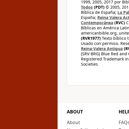
1999, 2005, 2017 por Bib
Todos
(PDT)
© 2005, 2015
Bíblica de España;
La Pa
España;
Reina Valera Ac
Contemporánea
(RVC)
C
Bíblicas en América Lati
americanbible.org, unite
(RVR1977)
Texto bíblico 
Usado con permiso. Rese
Reina-Valera Antigua
(R
(SRV-BRG) Blue Red and G
Registered Trademark in
Societies
ABOUT
HEL
About
FAQ