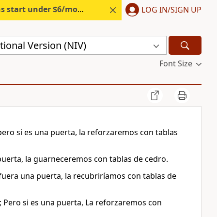
s start under $6/month.
Start free.
LOG IN/SIGN UP
ional Version (NIV)
Font Size
 pero si es una puerta, la reforzaremos con tablas
 puerta, la guarneceremos con tablas de cedro.
 fuera una puerta, la recubriríamos con tablas de
a; Pero si es una puerta, La reforzaremos con