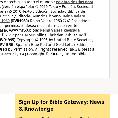
los derechos en todo el mundo.;
Palabra de Dios para
 (versión española) © 2010 Texto y Edición, Sociedad
ana) © 2010 Texto y Edición, Sociedad Bíblica de
© 2015 by Editorial Mundo Hispano;
Reina Valera
a 1960
(RVR1960)
Reina-Valera 1960 ® © Sociedades
on permiso. Si desea más información visite
casa/, www.rvr60.bible;
Reina Valera Revisada
 © 2017 por HarperCollins Christian Publishing®
RVR1995)
Copyright © 1995 by United Bible Societies;
RV-BRG)
Spanish Blue Red and Gold Letter Edition
ed by Permission. All rights reserved. BRG Bible is a
je actual
(TLA)
Copyright © 2000 by United Bible
Sign Up for Bible Gateway: News
& Knowledge