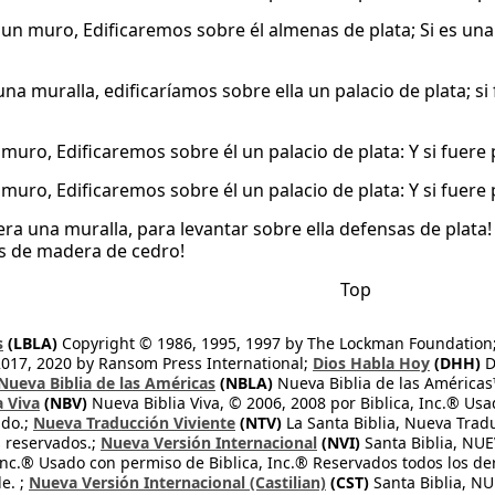
es un muro, Edificaremos sobre él almenas de plata; Si es 
una muralla, edificaríamos sobre ella un palacio de plata; s
es muro, Edificaremos sobre él un palacio de plata: Y si fue
es muro, Edificaremos sobre él un palacio de plata: Y si fue
era una muralla, para levantar sobre ella defensas de plata!
s de madera de cedro!
Top
s
(LBLA)
Copyright © 1986, 1995, 1997 by The Lockman Foundation
2017, 2020 by Ransom Press International;
Dios Habla Hoy
(DHH)
D
Nueva Biblia de las Américas
(NBLA)
Nueva Biblia de las América
a Viva
(NBV)
Nueva Biblia Viva, © 2006, 2008 por Biblica, Inc.® Usa
ndo.;
Nueva Traducción Viviente
(NTV)
La Santa Biblia, Nueva Trad
s reservados.;
Nueva Versión Internacional
(NVI)
Santa Biblia, N
 Inc.® Usado con permiso de Biblica, Inc.® Reservados todos los d
e. ;
Nueva Versión Internacional (Castilian)
(CST)
Santa Biblia, N