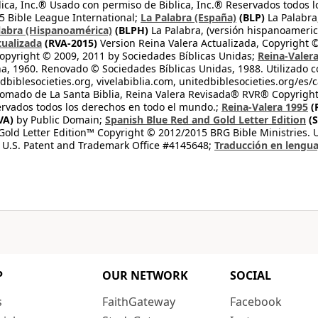
lica, Inc.® Usado con permiso de Biblica, Inc.® Reservados todos 
 Bible League International;
La Palabra (España)
(BLP)
La Palabra,
labra (Hispanoamérica)
(BLPH)
La Palabra, (versión hispanoameric
tualizada
(RVA-2015)
Version Reina Valera Actualizada, Copyright 
opyright © 2009, 2011 by Sociedades Bíblicas Unidas;
Reina-Valer
na, 1960. Renovado © Sociedades Bíblicas Unidas, 1988. Utilizado c
dbiblesocieties.org, vivelabiblia.com, unitedbiblesocieties.org/es/
tomado de La Santa Biblia, Reina Valera Revisada® RVR® Copyright
rvados todos los derechos en todo el mundo.;
Reina-Valera 1995
(
VA)
by Public Domain;
Spanish Blue Red and Gold Letter Edition
(S
old Letter Edition™ Copyright © 2012/2015 BRG Bible Ministries. Us
 U.S. Patent and Trademark Office #4145648;
Traducción en lengua
P
OUR NETWORK
SOCIAL
s
FaithGateway
Facebook