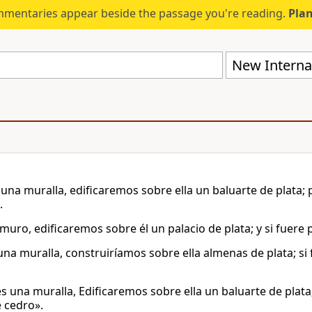
mmentaries appear beside the passage you're reading.
Plan
New Internat
s una muralla, edificaremos sobre ella un baluarte de plata;
.
muro, edificaremos sobre él un palacio de plata; y si fuere
 una muralla, construiríamos sobre ella almenas de plata; si
a es una muralla, Edificaremos sobre ella un baluarte de plat
e cedro».