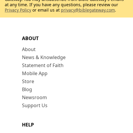
at any time. If you have any questions, please review our
Privacy Policy
or email us at
privacy@biblegateway.com
.
ABOUT
About
News & Knowledge
Statement of Faith
Mobile App
Store
Blog
Newsroom
Support Us
HELP