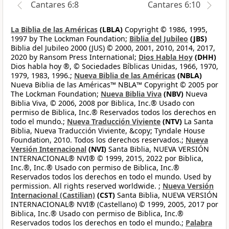
Cantares 6:8
Cantares 6:10
La Biblia de las Américas
(LBLA)
Copyright © 1986, 1995,
1997 by The Lockman Foundation;
Biblia del Jubileo
(JBS)
Biblia del Jubileo 2000 (JUS) © 2000, 2001, 2010, 2014, 2017,
2020 by Ransom Press International;
Dios Habla Hoy
(DHH)
Dios habla hoy ®, © Sociedades Bíblicas Unidas, 1966, 1970,
1979, 1983, 1996.;
Nueva Biblia de las Américas
(NBLA)
Nueva Biblia de las Américas™ NBLA™ Copyright © 2005 por
The Lockman Foundation;
Nueva Biblia Viva
(NBV)
Nueva
Biblia Viva, © 2006, 2008 por Biblica, Inc.® Usado con
permiso de Biblica, Inc.® Reservados todos los derechos en
todo el mundo.;
Nueva Traducción Viviente
(NTV)
La Santa
Biblia, Nueva Traducción Viviente, &copy; Tyndale House
Foundation, 2010. Todos los derechos reservados.;
Nueva
Versión Internacional
(NVI)
Santa Biblia, NUEVA VERSIÓN
INTERNACIONAL® NVI® © 1999, 2015, 2022 por Biblica,
Inc.®, Inc.® Usado con permiso de Biblica, Inc.®
Reservados todos los derechos en todo el mundo. Used by
permission. All rights reserved worldwide. ;
Nueva Versión
Internacional (Castilian)
(CST)
Santa Biblia, NUEVA VERSIÓN
INTERNACIONAL® NVI® (Castellano) © 1999, 2005, 2017 por
Biblica, Inc.® Usado con permiso de Biblica, Inc.®
Reservados todos los derechos en todo el mundo.;
Palabra