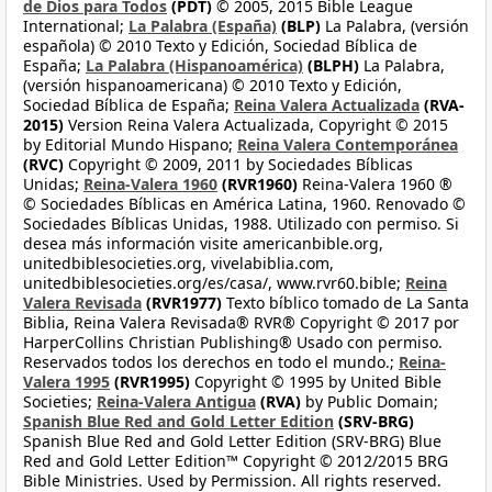
de Dios para Todos
(PDT)
© 2005, 2015 Bible League
International;
La Palabra (España)
(BLP)
La Palabra, (versión
española) © 2010 Texto y Edición, Sociedad Bíblica de
España;
La Palabra (Hispanoamérica)
(BLPH)
La Palabra,
(versión hispanoamericana) © 2010 Texto y Edición,
Sociedad Bíblica de España;
Reina Valera Actualizada
(RVA-
2015)
Version Reina Valera Actualizada, Copyright © 2015
by Editorial Mundo Hispano;
Reina Valera Contemporánea
(RVC)
Copyright © 2009, 2011 by Sociedades Bíblicas
Unidas;
Reina-Valera 1960
(RVR1960)
Reina-Valera 1960 ®
© Sociedades Bíblicas en América Latina, 1960. Renovado ©
Sociedades Bíblicas Unidas, 1988. Utilizado con permiso. Si
desea más información visite americanbible.org,
unitedbiblesocieties.org, vivelabiblia.com,
unitedbiblesocieties.org/es/casa/, www.rvr60.bible;
Reina
Valera Revisada
(RVR1977)
Texto bíblico tomado de La Santa
Biblia, Reina Valera Revisada® RVR® Copyright © 2017 por
HarperCollins Christian Publishing® Usado con permiso.
Reservados todos los derechos en todo el mundo.;
Reina-
Valera 1995
(RVR1995)
Copyright © 1995 by United Bible
Societies;
Reina-Valera Antigua
(RVA)
by Public Domain;
Spanish Blue Red and Gold Letter Edition
(SRV-BRG)
Spanish Blue Red and Gold Letter Edition (SRV-BRG) Blue
Red and Gold Letter Edition™ Copyright © 2012/2015 BRG
Bible Ministries. Used by Permission. All rights reserved.