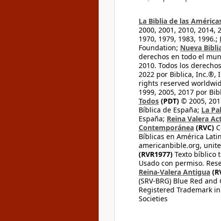
La Biblia de las América
2000, 2001, 2010, 2014, 
1970, 1979, 1983, 1996.;
Foundation;
Nueva Bibli
derechos en todo el mu
2010. Todos los derecho
2022 por Biblica, Inc.®,
rights reserved worldwid
1999, 2005, 2017 por Bib
Todos
(PDT)
© 2005, 2015
Bíblica de España;
La Pa
España;
Reina Valera Ac
Contemporánea
(RVC)
C
Bíblicas en América Lati
americanbible.org, unite
(RVR1977)
Texto bíblico 
Usado con permiso. Rese
Reina-Valera Antigua
(R
(SRV-BRG) Blue Red and G
Registered Trademark in
Societies