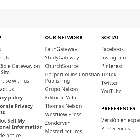
P
OUR NETWORK
SOCIAL
s
FaithGateway
Facebook
rials
StudyGateway
Instagram
Bible Gateway on
ChurchSource
Pinterest
 Site
HarperCollins Christian
TikTok
rtise with us
Publishing
Twitter
act us
Grupo Nelson
YouTube
acy policy
Editorial Vida
fornia Privacy
Thomas Nelson
PREFERENCES
ts
WestBow Press
Versión en espa
ot Sell My
Zondervan
onal Information
Preferences
MasterLectures
ie notice