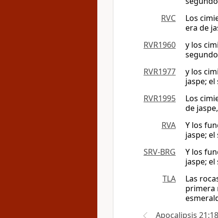
segundo 
RVC
Los cimi
era de ja
RVR1960
y los ci
segundo, 
RVR1977
y los ci
jaspe; el
RVR1995
Los cimi
de jaspe,
RVA
Y los fu
jaspe; el
SRV-BRG
Y los fu
jaspe; el
TLA
Las roca
primera 
esmerald
Apocalipsis 21:1