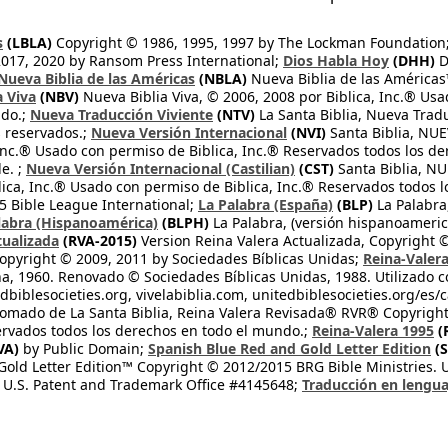
s
(LBLA)
Copyright © 1986, 1995, 1997 by The Lockman Foundation
2017, 2020 by Ransom Press International;
Dios Habla Hoy
(DHH)
D
Nueva Biblia de las Américas
(NBLA)
Nueva Biblia de las América
a Viva
(NBV)
Nueva Biblia Viva, © 2006, 2008 por Biblica, Inc.® Usa
ndo.;
Nueva Traducción Viviente
(NTV)
La Santa Biblia, Nueva Trad
s reservados.;
Nueva Versión Internacional
(NVI)
Santa Biblia, N
 Inc.® Usado con permiso de Biblica, Inc.® Reservados todos los d
e. ;
Nueva Versión Internacional (Castilian)
(CST)
Santa Biblia, N
lica, Inc.® Usado con permiso de Biblica, Inc.® Reservados todos 
 Bible League International;
La Palabra (España)
(BLP)
La Palabra,
labra (Hispanoamérica)
(BLPH)
La Palabra, (versión hispanoameric
tualizada
(RVA-2015)
Version Reina Valera Actualizada, Copyright 
opyright © 2009, 2011 by Sociedades Bíblicas Unidas;
Reina-Valer
na, 1960. Renovado © Sociedades Bíblicas Unidas, 1988. Utilizado c
dbiblesocieties.org, vivelabiblia.com, unitedbiblesocieties.org/es/
tomado de La Santa Biblia, Reina Valera Revisada® RVR® Copyright
rvados todos los derechos en todo el mundo.;
Reina-Valera 1995
(
VA)
by Public Domain;
Spanish Blue Red and Gold Letter Edition
(S
old Letter Edition™ Copyright © 2012/2015 BRG Bible Ministries. Us
 U.S. Patent and Trademark Office #4145648;
Traducción en lengua