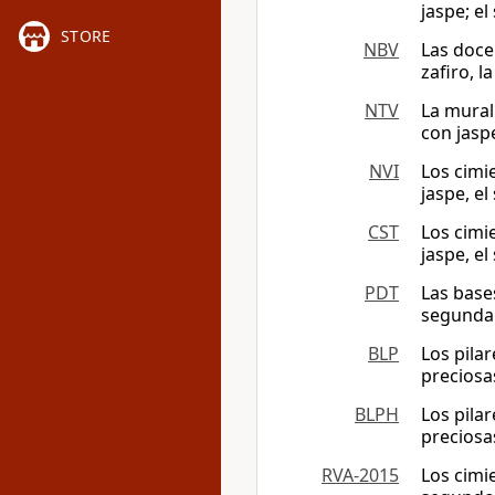
jaspe; el
STORE
NBV
Las doce
zafiro, l
NTV
La mural
con jasp
NVI
Los cimi
jaspe, e
CST
Los cimi
jaspe, e
PDT
Las base
segunda 
BLP
Los pila
preciosas
BLPH
Los pila
preciosas
RVA-2015
Los cimi