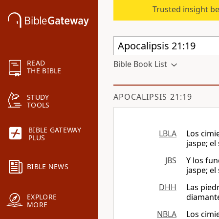
Trusted insight b
READ
Bible Book List
THE BIBLE
APOCALIPSIS 21:19
STUDY
TOOLS
BIBLE GATEWAY
LBLA
Los cimi
PLUS
jaspe; el
JBS
Y los fu
BIBLE NEWS
jaspe; el
DHH
Las pied
diamante;
EXPLORE
MORE
NBLA
Los cimi