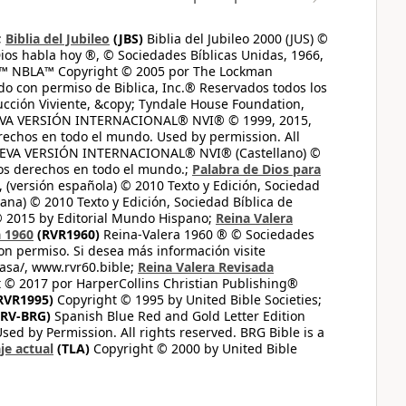
;
Biblia del Jubileo
(JBS)
Biblia del Jubileo 2000 (JUS) ©
ios habla hoy ®, © Sociedades Bíblicas Unidas, 1966,
s™ NBLA™ Copyright © 2005 por The Lockman
do con permiso de Biblica, Inc.® Reservados todos los
ucción Viviente, &copy; Tyndale House Foundation,
UEVA VERSIÓN INTERNACIONAL® NVI® © 1999, 2015,
erechos en todo el mundo. Used by permission. All
UEVA VERSIÓN INTERNACIONAL® NVI® (Castellano) ©
los derechos en todo el mundo.;
Palabra de Dios para
 (versión española) © 2010 Texto y Edición, Sociedad
ana) © 2010 Texto y Edición, Sociedad Bíblica de
© 2015 by Editorial Mundo Hispano;
Reina Valera
a 1960
(RVR1960)
Reina-Valera 1960 ® © Sociedades
on permiso. Si desea más información visite
casa/, www.rvr60.bible;
Reina Valera Revisada
 © 2017 por HarperCollins Christian Publishing®
RVR1995)
Copyright © 1995 by United Bible Societies;
RV-BRG)
Spanish Blue Red and Gold Letter Edition
ed by Permission. All rights reserved. BRG Bible is a
je actual
(TLA)
Copyright © 2000 by United Bible