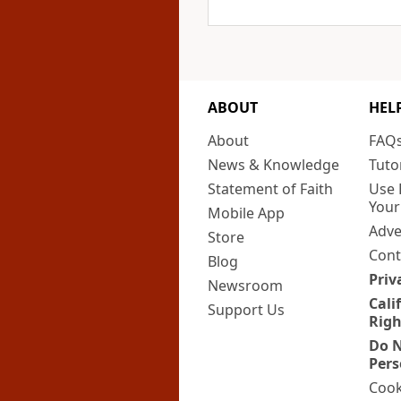
ABOUT
HEL
About
FAQ
News & Knowledge
Tuto
Statement of Faith
Use 
Your
Mobile App
Adve
Store
Cont
Blog
Priv
Newsroom
Cali
Support Us
Righ
Do N
Pers
Cook