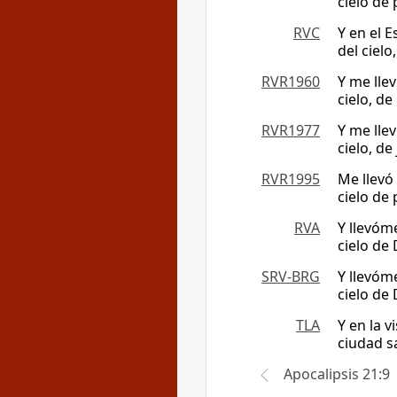
cielo de 
RVC
Y en el 
del cielo
RVR1960
Y me lle
cielo, de
RVR1977
Y me lle
cielo, de
RVR1995
Me llevó
cielo de 
RVA
Y llevóm
cielo de 
SRV-BRG
Y llevóm
cielo de 
TLA
Y en la v
ciudad s
Apocalipsis 21:9