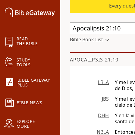
Every quest
READ
Bible Book List
THE BIBLE
APOCALIPSIS 21:10
STUDY
TOOLS
BIBLE GATEWAY
LBLA
Y me llev
PLUS
de Dios,
JBS
Y me lle
BIBLE NEWS
cielo de 
DHH
Y en la v
santa de 
EXPLORE
MORE
NBLA
Entonces