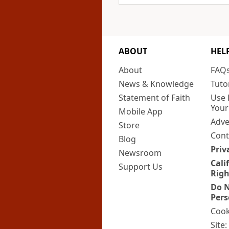
ABOUT
HEL
About
FAQ
News & Knowledge
Tuto
Statement of Faith
Use 
Your
Mobile App
Adve
Store
Cont
Blog
Priv
Newsroom
Cali
Support Us
Righ
Do N
Pers
Cook
Site