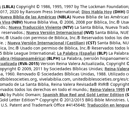
s
(LBLA)
Copyright © 1986, 1995, 1997 by The Lockman Foundation
2017, 2020 by Ransom Press International;
Dios Habla Hoy
(DHH)
D
Nueva Biblia de las Américas
(NBLA)
Nueva Biblia de las América
a Viva
(NBV)
Nueva Biblia Viva, © 2006, 2008 por Biblica, Inc.® Usa
ndo.;
Nueva Traducción Viviente
(NTV)
La Santa Biblia, Nueva Trad
s reservados.;
Nueva Versión Internacional
(NVI)
Santa Biblia, N
 Inc.® Usado con permiso de Biblica, Inc.® Reservados todos los d
e. ;
Nueva Versión Internacional (Castilian)
(CST)
Santa Biblia, N
lica, Inc.® Usado con permiso de Biblica, Inc.® Reservados todos 
 Bible League International;
La Palabra (España)
(BLP)
La Palabra,
labra (Hispanoamérica)
(BLPH)
La Palabra, (versión hispanoameric
tualizada
(RVA-2015)
Version Reina Valera Actualizada, Copyright 
opyright © 2009, 2011 by Sociedades Bíblicas Unidas;
Reina-Valer
na, 1960. Renovado © Sociedades Bíblicas Unidas, 1988. Utilizado c
dbiblesocieties.org, vivelabiblia.com, unitedbiblesocieties.org/es/
tomado de La Santa Biblia, Reina Valera Revisada® RVR® Copyright
rvados todos los derechos en todo el mundo.;
Reina-Valera 1995
(
VA)
by Public Domain;
Spanish Blue Red and Gold Letter Edition
(S
old Letter Edition™ Copyright © 2012/2015 BRG Bible Ministries. Us
 U.S. Patent and Trademark Office #4145648;
Traducción en lengua