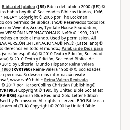
;
Biblia del Jubileo
(JBS)
Biblia del Jubileo 2000 (JUS) ©
ios habla hoy ®, © Sociedades Bíblicas Unidas, 1966,
s™ NBLA™ Copyright © 2005 por The Lockman
do con permiso de Biblica, Inc.® Reservados todos los
ucción Viviente, &copy; Tyndale House Foundation,
UEVA VERSIÓN INTERNACIONAL® NVI® © 1999, 2015,
erechos en todo el mundo. Used by permission. All
UEVA VERSIÓN INTERNACIONAL® NVI® (Castellano) ©
los derechos en todo el mundo.;
Palabra de Dios para
 (versión española) © 2010 Texto y Edición, Sociedad
ana) © 2010 Texto y Edición, Sociedad Bíblica de
© 2015 by Editorial Mundo Hispano;
Reina Valera
a 1960
(RVR1960)
Reina-Valera 1960 ® © Sociedades
on permiso. Si desea más información visite
casa/, www.rvr60.bible;
Reina Valera Revisada
 © 2017 por HarperCollins Christian Publishing®
RVR1995)
Copyright © 1995 by United Bible Societies;
RV-BRG)
Spanish Blue Red and Gold Letter Edition
ed by Permission. All rights reserved. BRG Bible is a
je actual
(TLA)
Copyright © 2000 by United Bible