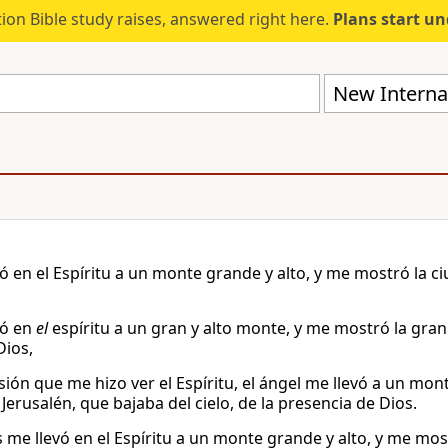
ion Bible study raises, answered right here.
Plans start u
New Internat
ó en el Espíritu a un monte grande y alto, y me mostró la ci
vó en
el
espíritu a un gran y alto monte, y me mostró la gran
Dios,
isión que me hizo ver el Espíritu, el ángel me llevó a un mo
Jerusalén, que bajaba del cielo, de la presencia de Dios.
 me llevó en el Espíritu a un monte grande y alto, y me mos