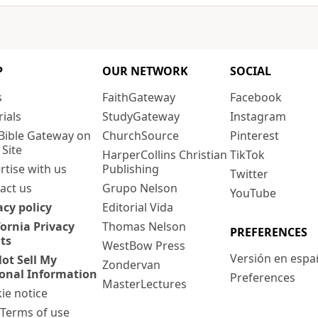
P
OUR NETWORK
SOCIAL
s
FaithGateway
Facebook
rials
StudyGateway
Instagram
Bible Gateway on
ChurchSource
Pinterest
 Site
HarperCollins Christian
TikTok
rtise with us
Publishing
Twitter
act us
Grupo Nelson
YouTube
acy policy
Editorial Vida
fornia Privacy
Thomas Nelson
PREFERENCES
ts
WestBow Press
Versión en espa
ot Sell My
Zondervan
onal Information
Preferences
MasterLectures
ie notice
: Terms of use