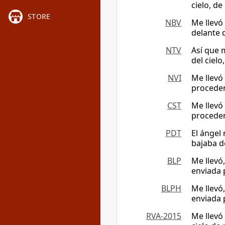
cielo, de
STORE
NBV
Me llevó
delante d
NTV
Así que 
del cielo
NVI
Me llevó
proceden
CST
Me llevó
proceden
PDT
El ángel
bajaba d
BLP
Me llevó,
enviada 
BLPH
Me llevó,
enviada 
RVA-2015
Me llevó