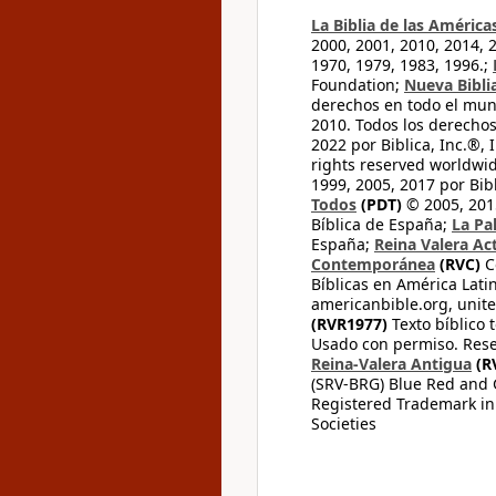
La Biblia de las América
2000, 2001, 2010, 2014, 
1970, 1979, 1983, 1996.;
Foundation;
Nueva Bibli
derechos en todo el mu
2010. Todos los derecho
2022 por Biblica, Inc.®,
rights reserved worldwid
1999, 2005, 2017 por Bib
Todos
(PDT)
© 2005, 2015
Bíblica de España;
La Pa
España;
Reina Valera Ac
Contemporánea
(RVC)
C
Bíblicas en América Lati
americanbible.org, unite
(RVR1977)
Texto bíblico 
Usado con permiso. Rese
Reina-Valera Antigua
(R
(SRV-BRG) Blue Red and G
Registered Trademark in
Societies