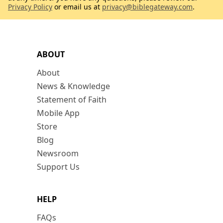
Privacy Policy
or email us at
privacy@biblegateway.com
.
ABOUT
About
News & Knowledge
Statement of Faith
Mobile App
Store
Blog
Newsroom
Support Us
HELP
FAQs