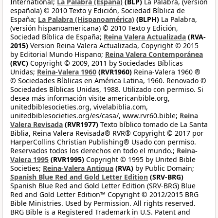
International;
La Palabra (España)
(BLP)
La Palabra, (versión
española) © 2010 Texto y Edición, Sociedad Bíblica de
España;
La Palabra (Hispanoamérica)
(BLPH)
La Palabra,
(versión hispanoamericana) © 2010 Texto y Edición,
Sociedad Bíblica de España;
Reina Valera Actualizada
(RVA-
2015)
Version Reina Valera Actualizada, Copyright © 2015
by Editorial Mundo Hispano;
Reina Valera Contemporánea
(RVC)
Copyright © 2009, 2011 by Sociedades Bíblicas
Unidas;
Reina-Valera 1960
(RVR1960)
Reina-Valera 1960 ®
© Sociedades Bíblicas en América Latina, 1960. Renovado ©
Sociedades Bíblicas Unidas, 1988. Utilizado con permiso. Si
desea más información visite americanbible.org,
unitedbiblesocieties.org, vivelabiblia.com,
unitedbiblesocieties.org/es/casa/, www.rvr60.bible;
Reina
Valera Revisada
(RVR1977)
Texto bíblico tomado de La Santa
Biblia, Reina Valera Revisada® RVR® Copyright © 2017 por
HarperCollins Christian Publishing® Usado con permiso.
Reservados todos los derechos en todo el mundo.;
Reina-
Valera 1995
(RVR1995)
Copyright © 1995 by United Bible
Societies;
Reina-Valera Antigua
(RVA)
by Public Domain;
Spanish Blue Red and Gold Letter Edition
(SRV-BRG)
Spanish Blue Red and Gold Letter Edition (SRV-BRG) Blue
Red and Gold Letter Edition™ Copyright © 2012/2015 BRG
Bible Ministries. Used by Permission. All rights reserved.
BRG Bible is a Registered Trademark in U.S. Patent and