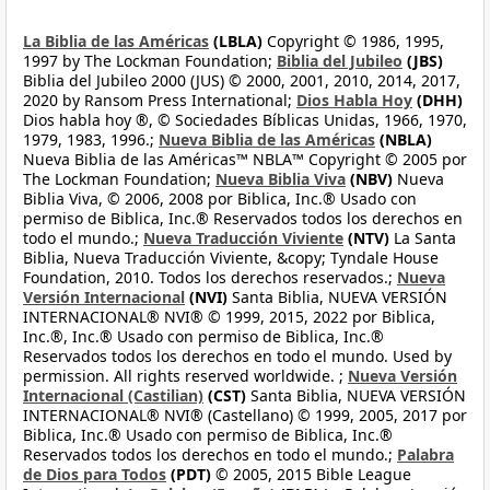
La Biblia de las Américas
(LBLA)
Copyright © 1986, 1995,
1997 by The Lockman Foundation;
Biblia del Jubileo
(JBS)
Biblia del Jubileo 2000 (JUS) © 2000, 2001, 2010, 2014, 2017,
2020 by Ransom Press International;
Dios Habla Hoy
(DHH)
Dios habla hoy ®, © Sociedades Bíblicas Unidas, 1966, 1970,
1979, 1983, 1996.;
Nueva Biblia de las Américas
(NBLA)
Nueva Biblia de las Américas™ NBLA™ Copyright © 2005 por
The Lockman Foundation;
Nueva Biblia Viva
(NBV)
Nueva
Biblia Viva, © 2006, 2008 por Biblica, Inc.® Usado con
permiso de Biblica, Inc.® Reservados todos los derechos en
todo el mundo.;
Nueva Traducción Viviente
(NTV)
La Santa
Biblia, Nueva Traducción Viviente, &copy; Tyndale House
Foundation, 2010. Todos los derechos reservados.;
Nueva
Versión Internacional
(NVI)
Santa Biblia, NUEVA VERSIÓN
INTERNACIONAL® NVI® © 1999, 2015, 2022 por Biblica,
Inc.®, Inc.® Usado con permiso de Biblica, Inc.®
Reservados todos los derechos en todo el mundo. Used by
permission. All rights reserved worldwide. ;
Nueva Versión
Internacional (Castilian)
(CST)
Santa Biblia, NUEVA VERSIÓN
INTERNACIONAL® NVI® (Castellano) © 1999, 2005, 2017 por
Biblica, Inc.® Usado con permiso de Biblica, Inc.®
Reservados todos los derechos en todo el mundo.;
Palabra
de Dios para Todos
(PDT)
© 2005, 2015 Bible League