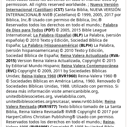
permission. All rights reserved worldwide. ;
Nueva Versión
Internacional (Castilian)
(CST)
Santa Biblia, NUEVA VERSIÓN
INTERNACIONAL® NVI® (Castellano) © 1999, 2005, 2017 por
Biblica, Inc.® Usado con permiso de Biblica, Inc.®
Reservados todos los derechos en todo el mundo.;
Palabra
de Dios para Todos
(PDT)
© 2005, 2015 Bible League
International;
La Palabra (España)
(BLP)
La Palabra, (versión
española) © 2010 Texto y Edición, Sociedad Bíblica de
España;
La Palabra (Hispanoamérica)
(BLPH)
La Palabra,
(versión hispanoamericana) © 2010 Texto y Edición,
Sociedad Bíblica de España;
Reina Valera Actualizada
(RVA-
2015)
Version Reina Valera Actualizada, Copyright © 2015
by Editorial Mundo Hispano;
Reina Valera Contemporánea
(RVC)
Copyright © 2009, 2011 by Sociedades Bíblicas
Unidas;
Reina-Valera 1960
(RVR1960)
Reina-Valera 1960 ®
© Sociedades Bíblicas en América Latina, 1960. Renovado ©
Sociedades Bíblicas Unidas, 1988. Utilizado con permiso. Si
desea más información visite americanbible.org,
unitedbiblesocieties.org, vivelabiblia.com,
unitedbiblesocieties.org/es/casa/, www.rvr60.bible;
Reina
Valera Revisada
(RVR1977)
Texto bíblico tomado de La Santa
Biblia, Reina Valera Revisada® RVR® Copyright © 2017 por
HarperCollins Christian Publishing® Usado con permiso.
Reservados todos los derechos en todo el mundo.;
Reina-
Valera 1995
(RVR1995)
Copyright © 1995 by United Bible