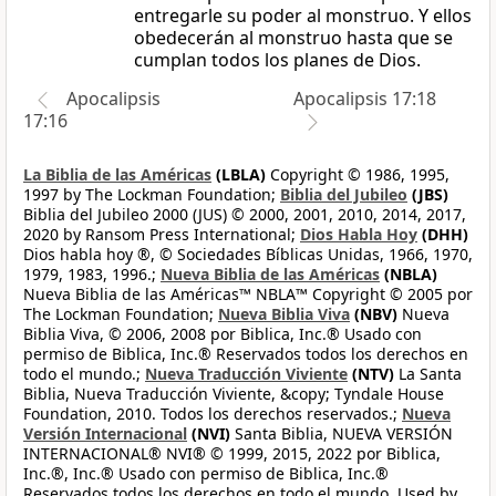
entregarle su poder al monstruo. Y ellos
obedecerán al monstruo hasta que se
cumplan todos los planes de Dios.
Apocalipsis
Apocalipsis 17:18
17:16
La Biblia de las Américas
(LBLA)
Copyright © 1986, 1995,
1997 by The Lockman Foundation;
Biblia del Jubileo
(JBS)
Biblia del Jubileo 2000 (JUS) © 2000, 2001, 2010, 2014, 2017,
2020 by Ransom Press International;
Dios Habla Hoy
(DHH)
Dios habla hoy ®, © Sociedades Bíblicas Unidas, 1966, 1970,
1979, 1983, 1996.;
Nueva Biblia de las Américas
(NBLA)
Nueva Biblia de las Américas™ NBLA™ Copyright © 2005 por
The Lockman Foundation;
Nueva Biblia Viva
(NBV)
Nueva
Biblia Viva, © 2006, 2008 por Biblica, Inc.® Usado con
permiso de Biblica, Inc.® Reservados todos los derechos en
todo el mundo.;
Nueva Traducción Viviente
(NTV)
La Santa
Biblia, Nueva Traducción Viviente, &copy; Tyndale House
Foundation, 2010. Todos los derechos reservados.;
Nueva
Versión Internacional
(NVI)
Santa Biblia, NUEVA VERSIÓN
INTERNACIONAL® NVI® © 1999, 2015, 2022 por Biblica,
Inc.®, Inc.® Usado con permiso de Biblica, Inc.®
Reservados todos los derechos en todo el mundo. Used by