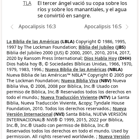
TLA
El tercer ángel vació su copa sobre los
ríos y sobre los manantiales, y el agua
se convirtió en sangre.
Apocalipsis 16:3
Apocalipsis 16:5
La Biblia de las Américas
(LBLA)
Copyright © 1986, 1995,
1997 by The Lockman Foundation;
Biblia del Jubileo
(JBS)
Biblia del Jubileo 2000 (JUS) © 2000, 2001, 2010, 2014, 2017,
2020 by Ransom Press International;
Dios Habla Hoy
(DHH)
Dios habla hoy ®, © Sociedades Bíblicas Unidas, 1966, 1970,
1979, 1983, 1996.;
Nueva Biblia de las Américas
(NBLA)
Nueva Biblia de las Américas™ NBLA™ Copyright © 2005 por
The Lockman Foundation;
Nueva Biblia Viva
(NBV)
Nueva
Biblia Viva, © 2006, 2008 por Biblica, Inc.® Usado con
permiso de Biblica, Inc.® Reservados todos los derechos en
todo el mundo.;
Nueva Traducción Viviente
(NTV)
La Santa
Biblia, Nueva Traducción Viviente, &copy; Tyndale House
Foundation, 2010. Todos los derechos reservados.;
Nueva
Versión Internacional
(NVI)
Santa Biblia, NUEVA VERSIÓN
INTERNACIONAL® NVI® © 1999, 2015, 2022 por Biblica,
Inc.®, Inc.® Usado con permiso de Biblica, Inc.®
Reservados todos los derechos en todo el mundo. Used by
permission. All rights reserved worldwide. ;
Nueva Versión