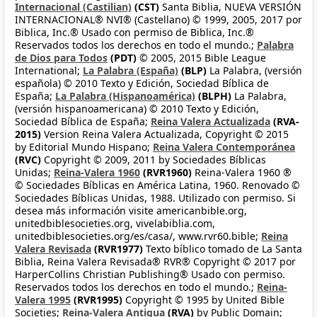
Internacional (Castilian)
(CST)
Santa Biblia, NUEVA VERSIÓN
INTERNACIONAL® NVI® (Castellano) © 1999, 2005, 2017 por
Biblica, Inc.® Usado con permiso de Biblica, Inc.®
Reservados todos los derechos en todo el mundo.;
Palabra
de Dios para Todos
(PDT)
© 2005, 2015 Bible League
International;
La Palabra (España)
(BLP)
La Palabra, (versión
española) © 2010 Texto y Edición, Sociedad Bíblica de
España;
La Palabra (Hispanoamérica)
(BLPH)
La Palabra,
(versión hispanoamericana) © 2010 Texto y Edición,
Sociedad Bíblica de España;
Reina Valera Actualizada
(RVA-
2015)
Version Reina Valera Actualizada, Copyright © 2015
by Editorial Mundo Hispano;
Reina Valera Contemporánea
(RVC)
Copyright © 2009, 2011 by Sociedades Bíblicas
Unidas;
Reina-Valera 1960
(RVR1960)
Reina-Valera 1960 ®
© Sociedades Bíblicas en América Latina, 1960. Renovado ©
Sociedades Bíblicas Unidas, 1988. Utilizado con permiso. Si
desea más información visite americanbible.org,
unitedbiblesocieties.org, vivelabiblia.com,
unitedbiblesocieties.org/es/casa/, www.rvr60.bible;
Reina
Valera Revisada
(RVR1977)
Texto bíblico tomado de La Santa
Biblia, Reina Valera Revisada® RVR® Copyright © 2017 por
HarperCollins Christian Publishing® Usado con permiso.
Reservados todos los derechos en todo el mundo.;
Reina-
Valera 1995
(RVR1995)
Copyright © 1995 by United Bible
Societies;
Reina-Valera Antigua
(RVA)
by Public Domain;