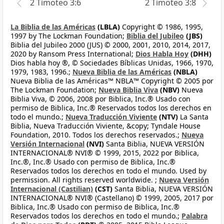
2 Timoteo 3:6
2 Timoteo 3:8
La Biblia de las Américas
(LBLA)
Copyright © 1986, 1995,
1997 by The Lockman Foundation;
Biblia del Jubileo
(JBS)
Biblia del Jubileo 2000 (JUS) © 2000, 2001, 2010, 2014, 2017,
2020 by Ransom Press International;
Dios Habla Hoy
(DHH)
Dios habla hoy ®, © Sociedades Bíblicas Unidas, 1966, 1970,
1979, 1983, 1996.;
Nueva Biblia de las Américas
(NBLA)
Nueva Biblia de las Américas™ NBLA™ Copyright © 2005 por
The Lockman Foundation;
Nueva Biblia Viva
(NBV)
Nueva
Biblia Viva, © 2006, 2008 por Biblica, Inc.® Usado con
permiso de Biblica, Inc.® Reservados todos los derechos en
todo el mundo.;
Nueva Traducción Viviente
(NTV)
La Santa
Biblia, Nueva Traducción Viviente, &copy; Tyndale House
Foundation, 2010. Todos los derechos reservados.;
Nueva
Versión Internacional
(NVI)
Santa Biblia, NUEVA VERSIÓN
INTERNACIONAL® NVI® © 1999, 2015, 2022 por Biblica,
Inc.®, Inc.® Usado con permiso de Biblica, Inc.®
Reservados todos los derechos en todo el mundo. Used by
permission. All rights reserved worldwide. ;
Nueva Versión
Internacional (Castilian)
(CST)
Santa Biblia, NUEVA VERSIÓN
INTERNACIONAL® NVI® (Castellano) © 1999, 2005, 2017 por
Biblica, Inc.® Usado con permiso de Biblica, Inc.®
Reservados todos los derechos en todo el mundo.;
Palabra