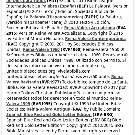
de Dios para Todos
(PDT)
© 2005, 2015 Bible League
International;
La Palabra (España)
(BLP)
La Palabra, (versión
española) © 2010 Texto y Edición, Sociedad Bíblica de
España;
La Palabra (Hispanoamérica)
(BLPH)
La Palabra,
(versión hispanoamericana) © 2010 Texto y Edición,
Sociedad Bíblica de España;
Reina Valera Actualizada
(RVA-
2015)
Version Reina Valera Actualizada, Copyright © 2015
by Editorial Mundo Hispano;
Reina Valera Contemporánea
(RVC)
Copyright © 2009, 2011 by Sociedades Bíblicas
Unidas;
Reina-Valera 1960
(RVR1960)
Reina-Valera 1960 ®
© Sociedades Bíblicas en América Latina, 1960. Renovado ©
Sociedades Bíblicas Unidas, 1988. Utilizado con permiso. Si
desea más información visite americanbible.org,
unitedbiblesocieties.org, vivelabiblia.com,
unitedbiblesocieties.org/es/casa/, www.rvr60.bible;
Reina
Valera Revisada
(RVR1977)
Texto bíblico tomado de La Santa
Biblia, Reina Valera Revisada® RVR® Copyright © 2017 por
HarperCollins Christian Publishing® Usado con permiso.
Reservados todos los derechos en todo el mundo.;
Reina-
Valera 1995
(RVR1995)
Copyright © 1995 by United Bible
Societies;
Reina-Valera Antigua
(RVA)
by Public Domain;
Spanish Blue Red and Gold Letter Edition
(SRV-BRG)
Spanish Blue Red and Gold Letter Edition (SRV-BRG) Blue
Red and Gold Letter Edition™ Copyright © 2012/2015 BRG
Bible Ministries. Used by Permission. All rights reserved.