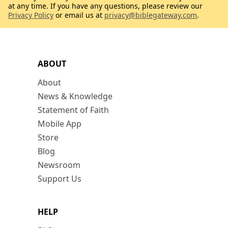
at any time. If you have any questions, please review our
Privacy Policy
or email us at
privacy@biblegateway.com
.
ABOUT
About
News & Knowledge
Statement of Faith
Mobile App
Store
Blog
Newsroom
Support Us
HELP