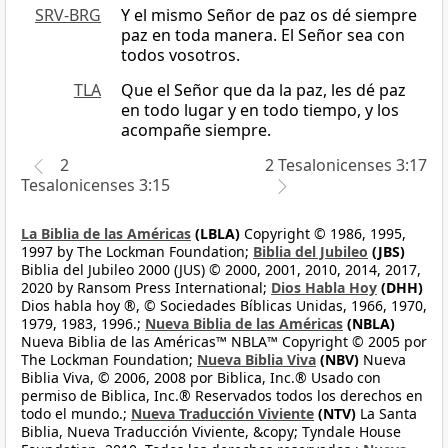
SRV-BRG
Y el mismo Señor de paz os dé siempre
paz en toda manera. El Señor sea con
todos vosotros.
TLA
Que el Señor que da la paz, les dé paz
en todo lugar y en todo tiempo, y los
acompañe siempre.
2
2 Tesalonicenses 3:17
Tesalonicenses 3:15
La Biblia de las Américas
(LBLA)
Copyright © 1986, 1995,
1997 by The Lockman Foundation;
Biblia del Jubileo
(JBS)
Biblia del Jubileo 2000 (JUS) © 2000, 2001, 2010, 2014, 2017,
2020 by Ransom Press International;
Dios Habla Hoy
(DHH)
Dios habla hoy ®, © Sociedades Bíblicas Unidas, 1966, 1970,
1979, 1983, 1996.;
Nueva Biblia de las Américas
(NBLA)
Nueva Biblia de las Américas™ NBLA™ Copyright © 2005 por
The Lockman Foundation;
Nueva Biblia Viva
(NBV)
Nueva
Biblia Viva, © 2006, 2008 por Biblica, Inc.® Usado con
permiso de Biblica, Inc.® Reservados todos los derechos en
todo el mundo.;
Nueva Traducción Viviente
(NTV)
La Santa
Biblia, Nueva Traducción Viviente, &copy; Tyndale House