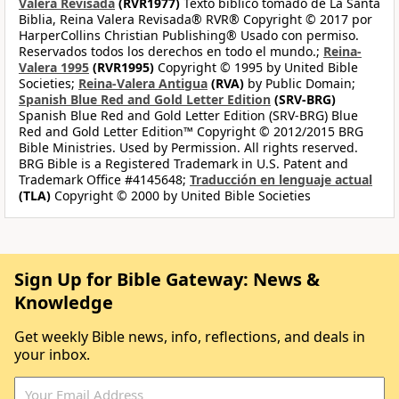
Valera Revisada
(RVR1977)
Texto bíblico tomado de La Santa
Biblia, Reina Valera Revisada® RVR® Copyright © 2017 por
HarperCollins Christian Publishing® Usado con permiso.
Reservados todos los derechos en todo el mundo.;
Reina-
Valera 1995
(RVR1995)
Copyright © 1995 by United Bible
Societies;
Reina-Valera Antigua
(RVA)
by Public Domain;
Spanish Blue Red and Gold Letter Edition
(SRV-BRG)
Spanish Blue Red and Gold Letter Edition (SRV-BRG) Blue
Red and Gold Letter Edition™ Copyright © 2012/2015 BRG
Bible Ministries. Used by Permission. All rights reserved.
BRG Bible is a Registered Trademark in U.S. Patent and
Trademark Office #4145648;
Traducción en lenguaje actual
(TLA)
Copyright © 2000 by United Bible Societies
Sign Up for Bible Gateway: News &
Knowledge
Get weekly Bible news, info, reflections, and deals in
your inbox.