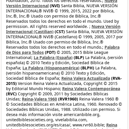
Foundation, 2010. Todos los derechos reservados.;
Nueva
Versión Internacional
(NVI)
Santa Biblia, NUEVA VERSIÓN
INTERNACIONAL® NVI® © 1999, 2015, 2022 por Biblica,
Inc.®, Inc.® Usado con permiso de Biblica, Inc.®
Reservados todos los derechos en todo el mundo. Used by
permission. All rights reserved worldwide. ;
Nueva Versión
Internacional (Castilian)
(CST)
Santa Biblia, NUEVA VERSIÓN
INTERNACIONAL® NVI® (Castellano) © 1999, 2005, 2017 por
Biblica, Inc.® Usado con permiso de Biblica, Inc.®
Reservados todos los derechos en todo el mundo.;
Palabra
de Dios para Todos
(PDT)
© 2005, 2015 Bible League
International;
La Palabra (España)
(BLP)
La Palabra, (versión
española) © 2010 Texto y Edición, Sociedad Bíblica de
España;
La Palabra (Hispanoamérica)
(BLPH)
La Palabra,
(versión hispanoamericana) © 2010 Texto y Edición,
Sociedad Bíblica de España;
Reina Valera Actualizada
(RVA-
2015)
Version Reina Valera Actualizada, Copyright © 2015
by Editorial Mundo Hispano;
Reina Valera Contemporánea
(RVC)
Copyright © 2009, 2011 by Sociedades Bíblicas
Unidas;
Reina-Valera 1960
(RVR1960)
Reina-Valera 1960 ®
© Sociedades Bíblicas en América Latina, 1960. Renovado ©
Sociedades Bíblicas Unidas, 1988. Utilizado con permiso. Si
desea más información visite americanbible.org,
unitedbiblesocieties.org, vivelabiblia.com,
unitedbiblesocieties.org/es/casa/, www.rvr60.bible;
Reina