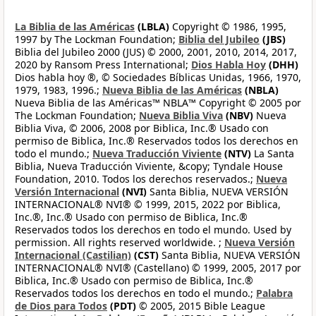
La Biblia de las Américas
(LBLA)
Copyright © 1986, 1995,
1997 by The Lockman Foundation;
Biblia del Jubileo
(JBS)
Biblia del Jubileo 2000 (JUS) © 2000, 2001, 2010, 2014, 2017,
2020 by Ransom Press International;
Dios Habla Hoy
(DHH)
Dios habla hoy ®, © Sociedades Bíblicas Unidas, 1966, 1970,
1979, 1983, 1996.;
Nueva Biblia de las Américas
(NBLA)
Nueva Biblia de las Américas™ NBLA™ Copyright © 2005 por
The Lockman Foundation;
Nueva Biblia Viva
(NBV)
Nueva
Biblia Viva, © 2006, 2008 por Biblica, Inc.® Usado con
permiso de Biblica, Inc.® Reservados todos los derechos en
todo el mundo.;
Nueva Traducción Viviente
(NTV)
La Santa
Biblia, Nueva Traducción Viviente, &copy; Tyndale House
Foundation, 2010. Todos los derechos reservados.;
Nueva
Versión Internacional
(NVI)
Santa Biblia, NUEVA VERSIÓN
INTERNACIONAL® NVI® © 1999, 2015, 2022 por Biblica,
Inc.®, Inc.® Usado con permiso de Biblica, Inc.®
Reservados todos los derechos en todo el mundo. Used by
permission. All rights reserved worldwide. ;
Nueva Versión
Internacional (Castilian)
(CST)
Santa Biblia, NUEVA VERSIÓN
INTERNACIONAL® NVI® (Castellano) © 1999, 2005, 2017 por
Biblica, Inc.® Usado con permiso de Biblica, Inc.®
Reservados todos los derechos en todo el mundo.;
Palabra
de Dios para Todos
(PDT)
© 2005, 2015 Bible League