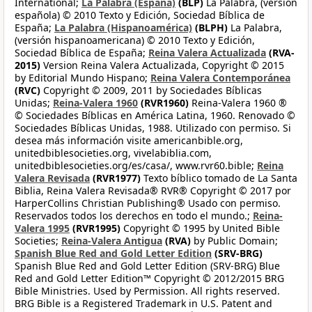
International;
La Palabra (España)
(BLP)
La Palabra, (versión
española) © 2010 Texto y Edición, Sociedad Bíblica de
España;
La Palabra (Hispanoamérica)
(BLPH)
La Palabra,
(versión hispanoamericana) © 2010 Texto y Edición,
Sociedad Bíblica de España;
Reina Valera Actualizada
(RVA-
2015)
Version Reina Valera Actualizada, Copyright © 2015
by Editorial Mundo Hispano;
Reina Valera Contemporánea
(RVC)
Copyright © 2009, 2011 by Sociedades Bíblicas
Unidas;
Reina-Valera 1960
(RVR1960)
Reina-Valera 1960 ®
© Sociedades Bíblicas en América Latina, 1960. Renovado ©
Sociedades Bíblicas Unidas, 1988. Utilizado con permiso. Si
desea más información visite americanbible.org,
unitedbiblesocieties.org, vivelabiblia.com,
unitedbiblesocieties.org/es/casa/, www.rvr60.bible;
Reina
Valera Revisada
(RVR1977)
Texto bíblico tomado de La Santa
Biblia, Reina Valera Revisada® RVR® Copyright © 2017 por
HarperCollins Christian Publishing® Usado con permiso.
Reservados todos los derechos en todo el mundo.;
Reina-
Valera 1995
(RVR1995)
Copyright © 1995 by United Bible
Societies;
Reina-Valera Antigua
(RVA)
by Public Domain;
Spanish Blue Red and Gold Letter Edition
(SRV-BRG)
Spanish Blue Red and Gold Letter Edition (SRV-BRG) Blue
Red and Gold Letter Edition™ Copyright © 2012/2015 BRG
Bible Ministries. Used by Permission. All rights reserved.
BRG Bible is a Registered Trademark in U.S. Patent and