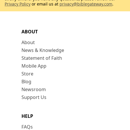
Privacy Policy
or email us at
privacy@biblegateway.com
.
ABOUT
About
News & Knowledge
Statement of Faith
Mobile App
Store
Blog
Newsroom
Support Us
HELP
FAQs