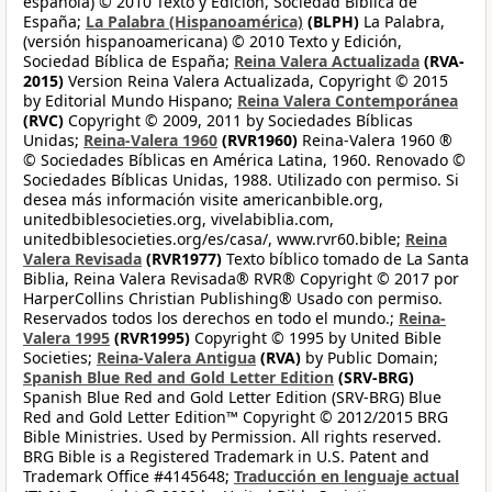
española) © 2010 Texto y Edición, Sociedad Bíblica de
España;
La Palabra (Hispanoamérica)
(BLPH)
La Palabra,
(versión hispanoamericana) © 2010 Texto y Edición,
Sociedad Bíblica de España;
Reina Valera Actualizada
(RVA-
2015)
Version Reina Valera Actualizada, Copyright © 2015
by Editorial Mundo Hispano;
Reina Valera Contemporánea
(RVC)
Copyright © 2009, 2011 by Sociedades Bíblicas
Unidas;
Reina-Valera 1960
(RVR1960)
Reina-Valera 1960 ®
© Sociedades Bíblicas en América Latina, 1960. Renovado ©
Sociedades Bíblicas Unidas, 1988. Utilizado con permiso. Si
desea más información visite americanbible.org,
unitedbiblesocieties.org, vivelabiblia.com,
unitedbiblesocieties.org/es/casa/, www.rvr60.bible;
Reina
Valera Revisada
(RVR1977)
Texto bíblico tomado de La Santa
Biblia, Reina Valera Revisada® RVR® Copyright © 2017 por
HarperCollins Christian Publishing® Usado con permiso.
Reservados todos los derechos en todo el mundo.;
Reina-
Valera 1995
(RVR1995)
Copyright © 1995 by United Bible
Societies;
Reina-Valera Antigua
(RVA)
by Public Domain;
Spanish Blue Red and Gold Letter Edition
(SRV-BRG)
Spanish Blue Red and Gold Letter Edition (SRV-BRG) Blue
Red and Gold Letter Edition™ Copyright © 2012/2015 BRG
Bible Ministries. Used by Permission. All rights reserved.
BRG Bible is a Registered Trademark in U.S. Patent and
Trademark Office #4145648;
Traducción en lenguaje actual