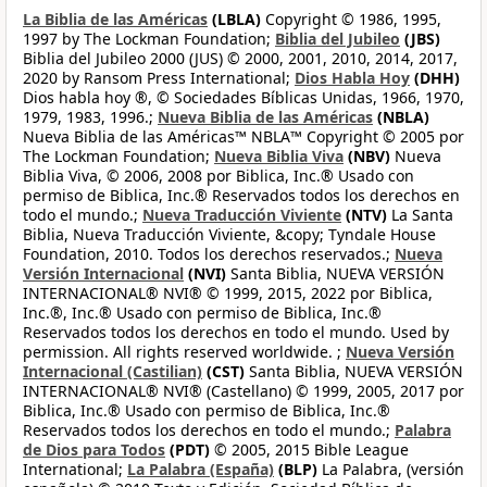
La Biblia de las Américas
(LBLA)
Copyright © 1986, 1995,
1997 by The Lockman Foundation;
Biblia del Jubileo
(JBS)
Biblia del Jubileo 2000 (JUS) © 2000, 2001, 2010, 2014, 2017,
2020 by Ransom Press International;
Dios Habla Hoy
(DHH)
Dios habla hoy ®, © Sociedades Bíblicas Unidas, 1966, 1970,
1979, 1983, 1996.;
Nueva Biblia de las Américas
(NBLA)
Nueva Biblia de las Américas™ NBLA™ Copyright © 2005 por
The Lockman Foundation;
Nueva Biblia Viva
(NBV)
Nueva
Biblia Viva, © 2006, 2008 por Biblica, Inc.® Usado con
permiso de Biblica, Inc.® Reservados todos los derechos en
todo el mundo.;
Nueva Traducción Viviente
(NTV)
La Santa
Biblia, Nueva Traducción Viviente, &copy; Tyndale House
Foundation, 2010. Todos los derechos reservados.;
Nueva
Versión Internacional
(NVI)
Santa Biblia, NUEVA VERSIÓN
INTERNACIONAL® NVI® © 1999, 2015, 2022 por Biblica,
Inc.®, Inc.® Usado con permiso de Biblica, Inc.®
Reservados todos los derechos en todo el mundo. Used by
permission. All rights reserved worldwide. ;
Nueva Versión
Internacional (Castilian)
(CST)
Santa Biblia, NUEVA VERSIÓN
INTERNACIONAL® NVI® (Castellano) © 1999, 2005, 2017 por
Biblica, Inc.® Usado con permiso de Biblica, Inc.®
Reservados todos los derechos en todo el mundo.;
Palabra
de Dios para Todos
(PDT)
© 2005, 2015 Bible League
International;
La Palabra (España)
(BLP)
La Palabra, (versión