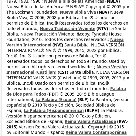
1979, 1983, 1996.;
Nueva Biblia de las Américas
(NBLA)
Nueva Biblia de las Américas™ NBLA™ Copyright © 2005 por
The Lockman Foundation;
Nueva Biblia Viva
(NBV)
Nueva
Biblia Viva, © 2006, 2008 por Biblica, Inc.® Usado con
permiso de Biblica, Inc.® Reservados todos los derechos en
todo el mundo.;
Nueva Traducción Viviente
(NTV)
La Santa
Biblia, Nueva Traducción Viviente, &copy; Tyndale House
Foundation, 2010. Todos los derechos reservados.;
Nueva
Versión Internacional
(NVI)
Santa Biblia, NUEVA VERSIÓN
INTERNACIONAL® NVI® © 1999, 2015, 2022 por Biblica,
Inc.®, Inc.® Usado con permiso de Biblica, Inc.®
Reservados todos los derechos en todo el mundo. Used by
permission. All rights reserved worldwide. ;
Nueva Versión
Internacional (Castilian)
(CST)
Santa Biblia, NUEVA VERSIÓN
INTERNACIONAL® NVI® (Castellano) © 1999, 2005, 2017 por
Biblica, Inc.® Usado con permiso de Biblica, Inc.®
Reservados todos los derechos en todo el mundo.;
Palabra
de Dios para Todos
(PDT)
© 2005, 2015 Bible League
International;
La Palabra (España)
(BLP)
La Palabra, (versión
española) © 2010 Texto y Edición, Sociedad Bíblica de
España;
La Palabra (Hispanoamérica)
(BLPH)
La Palabra,
(versión hispanoamericana) © 2010 Texto y Edición,
Sociedad Bíblica de España;
Reina Valera Actualizada
(RVA-
2015)
Version Reina Valera Actualizada, Copyright © 2015
by Editorial Mundo Hispano;
Reina Valera Contemporánea