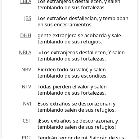
LBLA
Los extranjeros desfallecen, y salen
temblando de sus fortalezas.
JBS
Los extraños desfallecían, y temblaban
en sus encerramientos.
DHH
gente extranjera se acobarda y sale
temblando de sus refugios.
NBLA
-»Los extranjeros desfallecen, Y salen
temblando de sus fortalezas.
NBV
Pierden todo su valor, y salen
temblando de sus escondites.
NTV
Todas pierden el valor y salen
temblando de sus fortalezas.
NVI
Esos extraños se descorazonan y
temblando salen de sus refugios.
CST
¡Esos extraños se descorazonan, y
temblando salen de sus refugios!
PDT
Tendrán temor de mí. Saldrán de sus