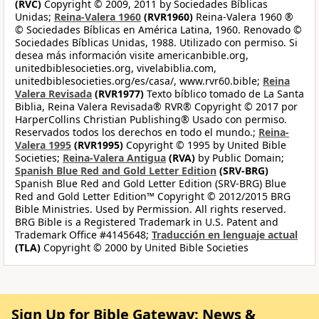
(RVC)
Copyright © 2009, 2011 by Sociedades Bíblicas
Unidas;
Reina-Valera 1960
(RVR1960)
Reina-Valera 1960 ®
© Sociedades Bíblicas en América Latina, 1960. Renovado ©
Sociedades Bíblicas Unidas, 1988. Utilizado con permiso. Si
desea más información visite americanbible.org,
unitedbiblesocieties.org, vivelabiblia.com,
unitedbiblesocieties.org/es/casa/, www.rvr60.bible;
Reina
Valera Revisada
(RVR1977)
Texto bíblico tomado de La Santa
Biblia, Reina Valera Revisada® RVR® Copyright © 2017 por
HarperCollins Christian Publishing® Usado con permiso.
Reservados todos los derechos en todo el mundo.;
Reina-
Valera 1995
(RVR1995)
Copyright © 1995 by United Bible
Societies;
Reina-Valera Antigua
(RVA)
by Public Domain;
Spanish Blue Red and Gold Letter Edition
(SRV-BRG)
Spanish Blue Red and Gold Letter Edition (SRV-BRG) Blue
Red and Gold Letter Edition™ Copyright © 2012/2015 BRG
Bible Ministries. Used by Permission. All rights reserved.
BRG Bible is a Registered Trademark in U.S. Patent and
Trademark Office #4145648;
Traducción en lenguaje actual
(TLA)
Copyright © 2000 by United Bible Societies
Sign Up for Bible Gateway: News &