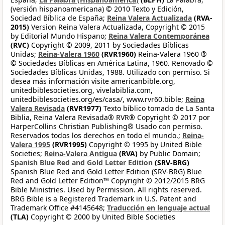
(versión hispanoamericana) © 2010 Texto y Edición,
Sociedad Bíblica de España;
Reina Valera Actualizada
(RVA-
2015)
Version Reina Valera Actualizada, Copyright © 2015
by Editorial Mundo Hispano;
Reina Valera Contemporánea
(RVC)
Copyright © 2009, 2011 by Sociedades Bíblicas
Unidas;
Reina-Valera 1960
(RVR1960)
Reina-Valera 1960 ®
© Sociedades Bíblicas en América Latina, 1960. Renovado ©
Sociedades Bíblicas Unidas, 1988. Utilizado con permiso. Si
desea más información visite americanbible.org,
unitedbiblesocieties.org, vivelabiblia.com,
unitedbiblesocieties.org/es/casa/, www.rvr60.bible;
Reina
Valera Revisada
(RVR1977)
Texto bíblico tomado de La Santa
Biblia, Reina Valera Revisada® RVR® Copyright © 2017 por
HarperCollins Christian Publishing® Usado con permiso.
Reservados todos los derechos en todo el mundo.;
Reina-
Valera 1995
(RVR1995)
Copyright © 1995 by United Bible
Societies;
Reina-Valera Antigua
(RVA)
by Public Domain;
Spanish Blue Red and Gold Letter Edition
(SRV-BRG)
Spanish Blue Red and Gold Letter Edition (SRV-BRG) Blue
Red and Gold Letter Edition™ Copyright © 2012/2015 BRG
Bible Ministries. Used by Permission. All rights reserved.
BRG Bible is a Registered Trademark in U.S. Patent and
Trademark Office #4145648;
Traducción en lenguaje actual
(TLA)
Copyright © 2000 by United Bible Societies