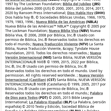
1997 by The Lockman Foundation;
Biblia del Jubileo
(JBS)
Biblia del Jubileo 2000 (JUS) © 2000, 2001, 2010, 2014, 2017,
2020 by Ransom Press International;
Dios Habla Hoy
(DHH)
Dios habla hoy ®, © Sociedades Bíblicas Unidas, 1966, 1970,
1979, 1983, 1996.;
Nueva Biblia de las Américas
(NBLA)
Nueva Biblia de las Américas™ NBLA™ Copyright © 2005 por
The Lockman Foundation;
Nueva Biblia Viva
(NBV)
Nueva
Biblia Viva, © 2006, 2008 por Biblica, Inc.® Usado con
permiso de Biblica, Inc.® Reservados todos los derechos en
todo el mundo.;
Nueva Traducción Viviente
(NTV)
La Santa
Biblia, Nueva Traducción Viviente, &copy; Tyndale House
Foundation, 2010. Todos los derechos reservados.;
Nueva
Versión Internacional
(NVI)
Santa Biblia, NUEVA VERSIÓN
INTERNACIONAL® NVI® © 1999, 2015, 2022 por Biblica,
Inc.®, Inc.® Usado con permiso de Biblica, Inc.®
Reservados todos los derechos en todo el mundo. Used by
permission. All rights reserved worldwide. ;
Nueva Versión
Internacional (Castilian)
(CST)
Santa Biblia, NUEVA VERSIÓN
INTERNACIONAL® NVI® (Castellano) © 1999, 2005, 2017 por
Biblica, Inc.® Usado con permiso de Biblica, Inc.®
Reservados todos los derechos en todo el mundo.;
Palabra
de Dios para Todos
(PDT)
© 2005, 2015 Bible League
International;
La Palabra (España)
(BLP)
La Palabra, (versión
española) © 2010 Texto y Edición, Sociedad Bíblica de
España;
La Palabra (Hispanoamérica)
(BLPH)
La Palabra,