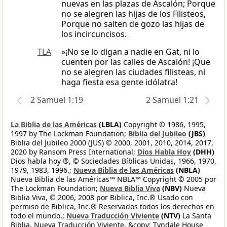
nuevas en las plazas de Ascalón; Porque
no se alegren las hijas de los Filisteos,
Porque no salten de gozo las hijas de
los incircuncisos.
TLA
»¡No se lo digan a nadie en Gat, ni lo
cuenten por las calles de Ascalón! ¡Que
no se alegren las ciudades filisteas, ni
haga fiesta esa gente idólatra!
2 Samuel 1:19
2 Samuel 1:21
La Biblia de las Américas
(LBLA)
Copyright © 1986, 1995,
1997 by The Lockman Foundation;
Biblia del Jubileo
(JBS)
Biblia del Jubileo 2000 (JUS) © 2000, 2001, 2010, 2014, 2017,
2020 by Ransom Press International;
Dios Habla Hoy
(DHH)
Dios habla hoy ®, © Sociedades Bíblicas Unidas, 1966, 1970,
1979, 1983, 1996.;
Nueva Biblia de las Américas
(NBLA)
Nueva Biblia de las Américas™ NBLA™ Copyright © 2005 por
The Lockman Foundation;
Nueva Biblia Viva
(NBV)
Nueva
Biblia Viva, © 2006, 2008 por Biblica, Inc.® Usado con
permiso de Biblica, Inc.® Reservados todos los derechos en
todo el mundo.;
Nueva Traducción Viviente
(NTV)
La Santa
Biblia, Nueva Traducción Viviente, &copy; Tyndale House