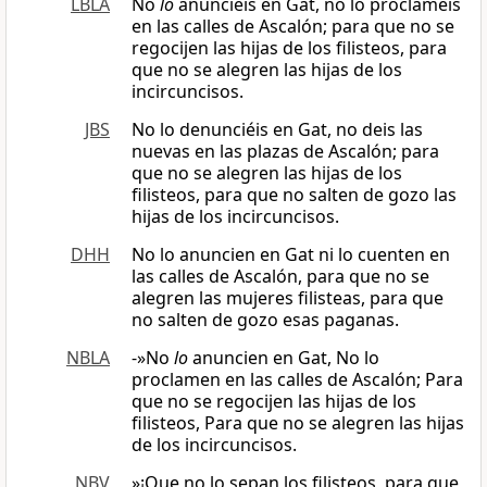
LBLA
No
lo
anunciéis en Gat, no lo proclaméis
en las calles de Ascalón; para que no se
regocijen las hijas de los filisteos, para
que no se alegren las hijas de los
incircuncisos.
JBS
No lo denunciéis en Gat, no deis las
nuevas en las plazas de Ascalón; para
que no se alegren las hijas de los
filisteos, para que no salten de gozo las
hijas de los incircuncisos.
DHH
No lo anuncien en Gat ni lo cuenten en
las calles de Ascalón, para que no se
alegren las mujeres filisteas, para que
no salten de gozo esas paganas.
NBLA
-»No
lo
anuncien en Gat, No lo
proclamen en las calles de Ascalón; Para
que no se regocijen las hijas de los
filisteos, Para que no se alegren las hijas
de los incircuncisos.
NBV
»¡Que no lo sepan los filisteos, para que