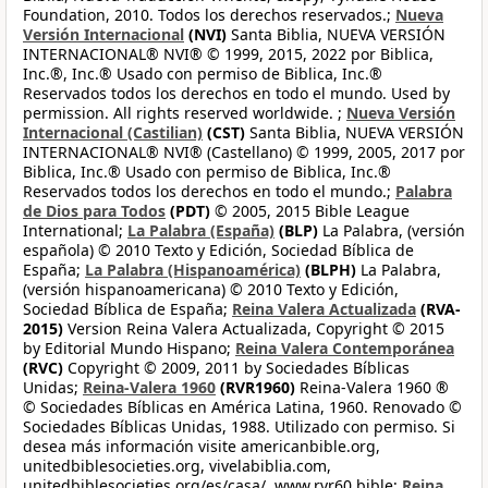
Foundation, 2010. Todos los derechos reservados.;
Nueva
Versión Internacional
(NVI)
Santa Biblia, NUEVA VERSIÓN
INTERNACIONAL® NVI® © 1999, 2015, 2022 por Biblica,
Inc.®, Inc.® Usado con permiso de Biblica, Inc.®
Reservados todos los derechos en todo el mundo. Used by
permission. All rights reserved worldwide. ;
Nueva Versión
Internacional (Castilian)
(CST)
Santa Biblia, NUEVA VERSIÓN
INTERNACIONAL® NVI® (Castellano) © 1999, 2005, 2017 por
Biblica, Inc.® Usado con permiso de Biblica, Inc.®
Reservados todos los derechos en todo el mundo.;
Palabra
de Dios para Todos
(PDT)
© 2005, 2015 Bible League
International;
La Palabra (España)
(BLP)
La Palabra, (versión
española) © 2010 Texto y Edición, Sociedad Bíblica de
España;
La Palabra (Hispanoamérica)
(BLPH)
La Palabra,
(versión hispanoamericana) © 2010 Texto y Edición,
Sociedad Bíblica de España;
Reina Valera Actualizada
(RVA-
2015)
Version Reina Valera Actualizada, Copyright © 2015
by Editorial Mundo Hispano;
Reina Valera Contemporánea
(RVC)
Copyright © 2009, 2011 by Sociedades Bíblicas
Unidas;
Reina-Valera 1960
(RVR1960)
Reina-Valera 1960 ®
© Sociedades Bíblicas en América Latina, 1960. Renovado ©
Sociedades Bíblicas Unidas, 1988. Utilizado con permiso. Si
desea más información visite americanbible.org,
unitedbiblesocieties.org, vivelabiblia.com,
unitedbiblesocieties.org/es/casa/, www.rvr60.bible;
Reina