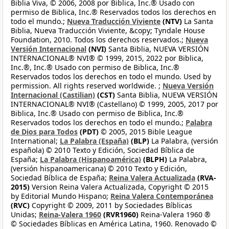
Biblia Viva, © 2006, 2008 por Biblica, Inc.® Usado con
permiso de Biblica, Inc.® Reservados todos los derechos en
todo el mundo.;
Nueva Traducción Viviente
(NTV)
La Santa
Biblia, Nueva Traducción Viviente, &copy; Tyndale House
Foundation, 2010. Todos los derechos reservados.;
Nueva
Versión Internacional
(NVI)
Santa Biblia, NUEVA VERSIÓN
INTERNACIONAL® NVI® © 1999, 2015, 2022 por Biblica,
Inc.®, Inc.® Usado con permiso de Biblica, Inc.®
Reservados todos los derechos en todo el mundo. Used by
permission. All rights reserved worldwide. ;
Nueva Versión
Internacional (Castilian)
(CST)
Santa Biblia, NUEVA VERSIÓN
INTERNACIONAL® NVI® (Castellano) © 1999, 2005, 2017 por
Biblica, Inc.® Usado con permiso de Biblica, Inc.®
Reservados todos los derechos en todo el mundo.;
Palabra
de Dios para Todos
(PDT)
© 2005, 2015 Bible League
International;
La Palabra (España)
(BLP)
La Palabra, (versión
española) © 2010 Texto y Edición, Sociedad Bíblica de
España;
La Palabra (Hispanoamérica)
(BLPH)
La Palabra,
(versión hispanoamericana) © 2010 Texto y Edición,
Sociedad Bíblica de España;
Reina Valera Actualizada
(RVA-
2015)
Version Reina Valera Actualizada, Copyright © 2015
by Editorial Mundo Hispano;
Reina Valera Contemporánea
(RVC)
Copyright © 2009, 2011 by Sociedades Bíblicas
Unidas;
Reina-Valera 1960
(RVR1960)
Reina-Valera 1960 ®
© Sociedades Bíblicas en América Latina, 1960. Renovado ©