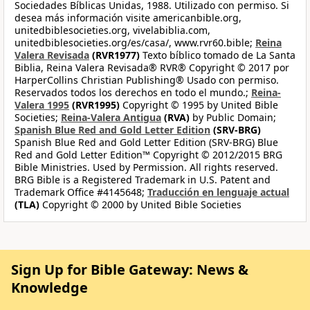
Sociedades Bíblicas Unidas, 1988. Utilizado con permiso. Si
desea más información visite americanbible.org,
unitedbiblesocieties.org, vivelabiblia.com,
unitedbiblesocieties.org/es/casa/, www.rvr60.bible;
Reina
Valera Revisada
(RVR1977)
Texto bíblico tomado de La Santa
Biblia, Reina Valera Revisada® RVR® Copyright © 2017 por
HarperCollins Christian Publishing® Usado con permiso.
Reservados todos los derechos en todo el mundo.;
Reina-
Valera 1995
(RVR1995)
Copyright © 1995 by United Bible
Societies;
Reina-Valera Antigua
(RVA)
by Public Domain;
Spanish Blue Red and Gold Letter Edition
(SRV-BRG)
Spanish Blue Red and Gold Letter Edition (SRV-BRG) Blue
Red and Gold Letter Edition™ Copyright © 2012/2015 BRG
Bible Ministries. Used by Permission. All rights reserved.
BRG Bible is a Registered Trademark in U.S. Patent and
Trademark Office #4145648;
Traducción en lenguaje actual
(TLA)
Copyright © 2000 by United Bible Societies
Sign Up for Bible Gateway: News &
Knowledge