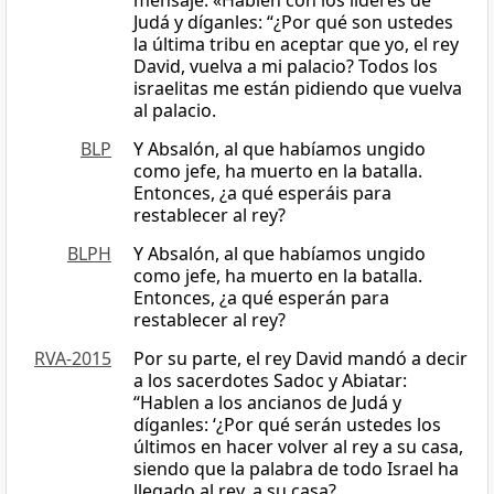
mensaje: «Hablen con los líderes de
Judá y díganles: “¿Por qué son ustedes
la última tribu en aceptar que yo, el rey
David, vuelva a mi palacio? Todos los
israelitas me están pidiendo que vuelva
al palacio.
BLP
Y Absalón, al que habíamos ungido
como jefe, ha muerto en la batalla.
Entonces, ¿a qué esperáis para
restablecer al rey?
BLPH
Y Absalón, al que habíamos ungido
como jefe, ha muerto en la batalla.
Entonces, ¿a qué esperán para
restablecer al rey?
RVA-2015
Por su parte, el rey David mandó a decir
a los sacerdotes Sadoc y Abiatar:
“Hablen a los ancianos de Judá y
díganles: ‘¿Por qué serán ustedes los
últimos en hacer volver al rey a su casa,
siendo que la palabra de todo Israel ha
llegado al rey, a su casa?