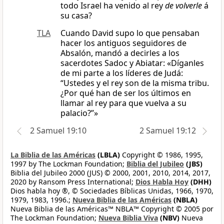
todo Israel ha venido al rey
de volverle
á
su casa?
TLA
Cuando David supo lo que pensaban
hacer los antiguos seguidores de
Absalón, mandó a decirles a los
sacerdotes Sadoc y Abiatar: «Díganles
de mi parte a los líderes de Judá:
“Ustedes y el rey son de la misma tribu.
¿Por qué han de ser los últimos en
llamar al rey para que vuelva a su
palacio?”»
2 Samuel 19:10
2 Samuel 19:12
La Biblia de las Américas
(LBLA)
Copyright © 1986, 1995,
1997 by The Lockman Foundation;
Biblia del Jubileo
(JBS)
Biblia del Jubileo 2000 (JUS) © 2000, 2001, 2010, 2014, 2017,
2020 by Ransom Press International;
Dios Habla Hoy
(DHH)
Dios habla hoy ®, © Sociedades Bíblicas Unidas, 1966, 1970,
1979, 1983, 1996.;
Nueva Biblia de las Américas
(NBLA)
Nueva Biblia de las Américas™ NBLA™ Copyright © 2005 por
The Lockman Foundation;
Nueva Biblia Viva
(NBV)
Nueva