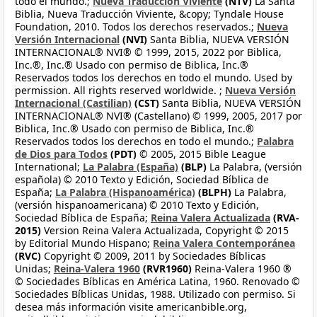
todo el mundo.;
Nueva Traducción Viviente
(NTV)
La Santa
Biblia, Nueva Traducción Viviente, &copy; Tyndale House
Foundation, 2010. Todos los derechos reservados.;
Nueva
Versión Internacional
(NVI)
Santa Biblia, NUEVA VERSIÓN
INTERNACIONAL® NVI® © 1999, 2015, 2022 por Biblica,
Inc.®, Inc.® Usado con permiso de Biblica, Inc.®
Reservados todos los derechos en todo el mundo. Used by
permission. All rights reserved worldwide. ;
Nueva Versión
Internacional (Castilian)
(CST)
Santa Biblia, NUEVA VERSIÓN
INTERNACIONAL® NVI® (Castellano) © 1999, 2005, 2017 por
Biblica, Inc.® Usado con permiso de Biblica, Inc.®
Reservados todos los derechos en todo el mundo.;
Palabra
de Dios para Todos
(PDT)
© 2005, 2015 Bible League
International;
La Palabra (España)
(BLP)
La Palabra, (versión
española) © 2010 Texto y Edición, Sociedad Bíblica de
España;
La Palabra (Hispanoamérica)
(BLPH)
La Palabra,
(versión hispanoamericana) © 2010 Texto y Edición,
Sociedad Bíblica de España;
Reina Valera Actualizada
(RVA-
2015)
Version Reina Valera Actualizada, Copyright © 2015
by Editorial Mundo Hispano;
Reina Valera Contemporánea
(RVC)
Copyright © 2009, 2011 by Sociedades Bíblicas
Unidas;
Reina-Valera 1960
(RVR1960)
Reina-Valera 1960 ®
© Sociedades Bíblicas en América Latina, 1960. Renovado ©
Sociedades Bíblicas Unidas, 1988. Utilizado con permiso. Si
desea más información visite americanbible.org,