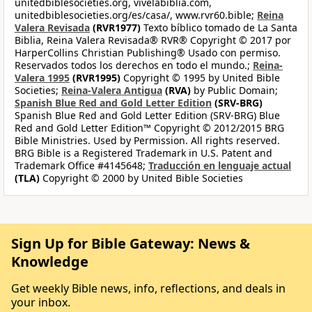
unitedbiblesocieties.org, vivelabiblia.com,
unitedbiblesocieties.org/es/casa/, www.rvr60.bible;
Reina
Valera Revisada
(RVR1977)
Texto bíblico tomado de La Santa
Biblia, Reina Valera Revisada® RVR® Copyright © 2017 por
HarperCollins Christian Publishing® Usado con permiso.
Reservados todos los derechos en todo el mundo.;
Reina-
Valera 1995
(RVR1995)
Copyright © 1995 by United Bible
Societies;
Reina-Valera Antigua
(RVA)
by Public Domain;
Spanish Blue Red and Gold Letter Edition
(SRV-BRG)
Spanish Blue Red and Gold Letter Edition (SRV-BRG) Blue
Red and Gold Letter Edition™ Copyright © 2012/2015 BRG
Bible Ministries. Used by Permission. All rights reserved.
BRG Bible is a Registered Trademark in U.S. Patent and
Trademark Office #4145648;
Traducción en lenguaje actual
(TLA)
Copyright © 2000 by United Bible Societies
Sign Up for Bible Gateway: News &
Knowledge
Get weekly Bible news, info, reflections, and deals in
your inbox.