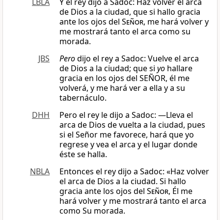
LBLA
Y el rey dijo a Sadoc: Haz volver el arca
de Dios a la ciudad, que si hallo gracia
ante los ojos del
Señor
, me hará volver y
me mostrará tanto el arca como su
morada.
JBS
Pero
dijo el rey a Sadoc: Vuelve el arca
de Dios a la ciudad; que si
yo
hallare
gracia en los ojos del SEÑOR, él me
volverá, y me hará ver a ella y a su
tabernáculo.
DHH
Pero el rey le dijo a Sadoc: —Lleva el
arca de Dios de vuelta a la ciudad, pues
si el Señor me favorece, hará que yo
regrese y vea el arca y el lugar donde
éste se halla.
NBLA
Entonces el rey dijo a Sadoc: «Haz volver
el arca de Dios a la ciudad. Si hallo
gracia ante los ojos del
Señor
, Él me
hará volver y me mostrará tanto el arca
como Su morada.