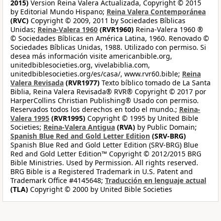
2015)
Version Reina Valera Actualizada, Copyright © 2015
by Editorial Mundo Hispano;
Reina Valera Contemporánea
(RVC)
Copyright © 2009, 2011 by Sociedades Bíblicas
Unidas;
Reina-Valera 1960
(RVR1960)
Reina-Valera 1960 ®
© Sociedades Bíblicas en América Latina, 1960. Renovado ©
Sociedades Bíblicas Unidas, 1988. Utilizado con permiso. Si
desea más información visite americanbible.org,
unitedbiblesocieties.org, vivelabiblia.com,
unitedbiblesocieties.org/es/casa/, www.rvr60.bible;
Reina
Valera Revisada
(RVR1977)
Texto bíblico tomado de La Santa
Biblia, Reina Valera Revisada® RVR® Copyright © 2017 por
HarperCollins Christian Publishing® Usado con permiso.
Reservados todos los derechos en todo el mundo.;
Reina-
Valera 1995
(RVR1995)
Copyright © 1995 by United Bible
Societies;
Reina-Valera Antigua
(RVA)
by Public Domain;
Spanish Blue Red and Gold Letter Edition
(SRV-BRG)
Spanish Blue Red and Gold Letter Edition (SRV-BRG) Blue
Red and Gold Letter Edition™ Copyright © 2012/2015 BRG
Bible Ministries. Used by Permission. All rights reserved.
BRG Bible is a Registered Trademark in U.S. Patent and
Trademark Office #4145648;
Traducción en lenguaje actual
(TLA)
Copyright © 2000 by United Bible Societies