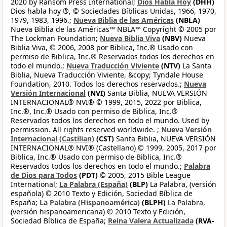
2020 by Ransom Press International;
Dios Habla Hoy
(DHH)
Dios habla hoy ®, © Sociedades Bíblicas Unidas, 1966, 1970,
1979, 1983, 1996.;
Nueva Biblia de las Américas
(NBLA)
Nueva Biblia de las Américas™ NBLA™ Copyright © 2005 por
The Lockman Foundation;
Nueva Biblia Viva
(NBV)
Nueva
Biblia Viva, © 2006, 2008 por Biblica, Inc.® Usado con
permiso de Biblica, Inc.® Reservados todos los derechos en
todo el mundo.;
Nueva Traducción Viviente
(NTV)
La Santa
Biblia, Nueva Traducción Viviente, &copy; Tyndale House
Foundation, 2010. Todos los derechos reservados.;
Nueva
Versión Internacional
(NVI)
Santa Biblia, NUEVA VERSIÓN
INTERNACIONAL® NVI® © 1999, 2015, 2022 por Biblica,
Inc.®, Inc.® Usado con permiso de Biblica, Inc.®
Reservados todos los derechos en todo el mundo. Used by
permission. All rights reserved worldwide. ;
Nueva Versión
Internacional (Castilian)
(CST)
Santa Biblia, NUEVA VERSIÓN
INTERNACIONAL® NVI® (Castellano) © 1999, 2005, 2017 por
Biblica, Inc.® Usado con permiso de Biblica, Inc.®
Reservados todos los derechos en todo el mundo.;
Palabra
de Dios para Todos
(PDT)
© 2005, 2015 Bible League
International;
La Palabra (España)
(BLP)
La Palabra, (versión
española) © 2010 Texto y Edición, Sociedad Bíblica de
España;
La Palabra (Hispanoamérica)
(BLPH)
La Palabra,
(versión hispanoamericana) © 2010 Texto y Edición,
Sociedad Bíblica de España;
Reina Valera Actualizada
(RVA-