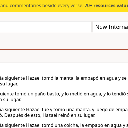
s and commentaries beside every verse.
70+ resources valued at $5,
New Internat
día siguiente Hazael tomó la manta, la empapó en agua y se
su lugar.
iguiente tomó un paño basto, y lo metió en agua, y lo tendió
 su lugar.
día siguiente Hazael fue y tomó una manta, y luego de empapa
ó. Después de esto, Hazael reinó en su lugar.
día siguiente Hazael tomó una colcha, la empapó en agua y se