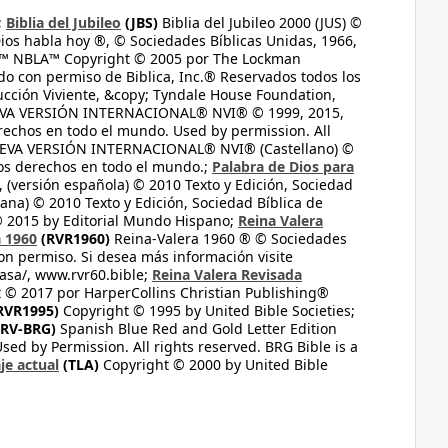
;
Biblia del Jubileo
(JBS)
Biblia del Jubileo 2000 (JUS) ©
ios habla hoy ®, © Sociedades Bíblicas Unidas, 1966,
s™ NBLA™ Copyright © 2005 por The Lockman
do con permiso de Biblica, Inc.® Reservados todos los
ucción Viviente, &copy; Tyndale House Foundation,
UEVA VERSIÓN INTERNACIONAL® NVI® © 1999, 2015,
erechos en todo el mundo. Used by permission. All
UEVA VERSIÓN INTERNACIONAL® NVI® (Castellano) ©
los derechos en todo el mundo.;
Palabra de Dios para
 (versión española) © 2010 Texto y Edición, Sociedad
ana) © 2010 Texto y Edición, Sociedad Bíblica de
© 2015 by Editorial Mundo Hispano;
Reina Valera
a 1960
(RVR1960)
Reina-Valera 1960 ® © Sociedades
on permiso. Si desea más información visite
casa/, www.rvr60.bible;
Reina Valera Revisada
 © 2017 por HarperCollins Christian Publishing®
RVR1995)
Copyright © 1995 by United Bible Societies;
RV-BRG)
Spanish Blue Red and Gold Letter Edition
ed by Permission. All rights reserved. BRG Bible is a
je actual
(TLA)
Copyright © 2000 by United Bible