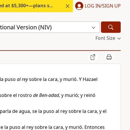
300+—plans start under $6/month.
LOG IN/SIGN UP
ional Version (NIV)
Font Size
 la puso
al rey
sobre la cara, y murió. Y Hazael
 sobre el rostro
de Ben-adad
, y murió; y reinó
rla de agua, se la puso al rey sobre la cara, y el
 la puso al rey sobre la cara, y murió. Entonces