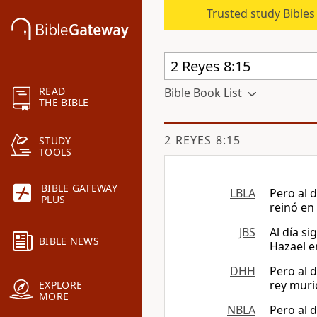
Trusted study Bible
READ
Bible Book List
THE BIBLE
2 REYES 8:15
STUDY
TOOLS
BIBLE GATEWAY
LBLA
Pero al 
PLUS
reinó en 
JBS
Al día s
BIBLE NEWS
Hazael en
DHH
Pero al 
rey muri
EXPLORE
MORE
NBLA
Pero al 