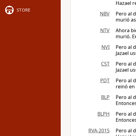
Hazael re
STORE
NBV
Pero al d
murió as
NTV
Ahora bi
murió. E
NVI
Pero al 
Jazael us
CST
Pero al 
Jazael us
PDT
Pero al d
reinó en 
BLP
Pero al 
Entonces 
BLPH
Pero al 
Entonces 
RVA-2015
Pero al 