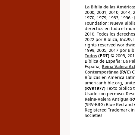
La Biblia de las América
2000, 2001, 2010, 2014, 
1970, 1979, 1983, 1996.;
Foundation;
Nueva Bibli
derechos en todo el mu
2010. Todos los derecho
2022 por Biblica, Inc.®,
rights reserved worldwid
1999, 2005, 2017 por Bib
Todos
(PDT)
© 2005, 2015
Bíblica de España;
La Pa
España;
Reina Valera Ac
Contemporánea
(RVC)
C
Bíblicas en América Lati
americanbible.org, unite
(RVR1977)
Texto bíblico 
Usado con permiso. Rese
Reina-Valera Antigua
(R
(SRV-BRG) Blue Red and G
Registered Trademark in
Societies