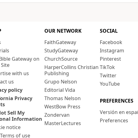
P
OUR NETWORK
SOCIAL
s
FaithGateway
Facebook
rials
StudyGateway
Instagram
Bible Gateway on
ChurchSource
Pinterest
 Site
HarperCollins Christian
TikTok
rtise with us
Publishing
Twitter
act us
Grupo Nelson
YouTube
acy policy
Editorial Vida
fornia Privacy
Thomas Nelson
PREFERENCES
ts
WestBow Press
Versión en espa
ot Sell My
Zondervan
onal Information
Preferences
MasterLectures
ie notice
: Terms of use