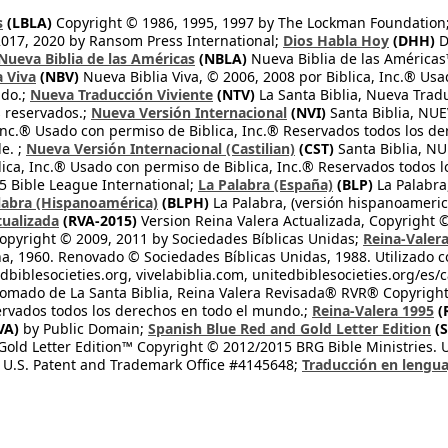
s
(LBLA)
Copyright © 1986, 1995, 1997 by The Lockman Foundation
2017, 2020 by Ransom Press International;
Dios Habla Hoy
(DHH)
D
Nueva Biblia de las Américas
(NBLA)
Nueva Biblia de las América
a Viva
(NBV)
Nueva Biblia Viva, © 2006, 2008 por Biblica, Inc.® Usa
ndo.;
Nueva Traducción Viviente
(NTV)
La Santa Biblia, Nueva Trad
s reservados.;
Nueva Versión Internacional
(NVI)
Santa Biblia, N
 Inc.® Usado con permiso de Biblica, Inc.® Reservados todos los d
e. ;
Nueva Versión Internacional (Castilian)
(CST)
Santa Biblia, N
lica, Inc.® Usado con permiso de Biblica, Inc.® Reservados todos 
 Bible League International;
La Palabra (España)
(BLP)
La Palabra,
labra (Hispanoamérica)
(BLPH)
La Palabra, (versión hispanoameric
tualizada
(RVA-2015)
Version Reina Valera Actualizada, Copyright 
opyright © 2009, 2011 by Sociedades Bíblicas Unidas;
Reina-Valer
na, 1960. Renovado © Sociedades Bíblicas Unidas, 1988. Utilizado c
dbiblesocieties.org, vivelabiblia.com, unitedbiblesocieties.org/es/
tomado de La Santa Biblia, Reina Valera Revisada® RVR® Copyright
rvados todos los derechos en todo el mundo.;
Reina-Valera 1995
(
VA)
by Public Domain;
Spanish Blue Red and Gold Letter Edition
(S
old Letter Edition™ Copyright © 2012/2015 BRG Bible Ministries. Us
 U.S. Patent and Trademark Office #4145648;
Traducción en lengua