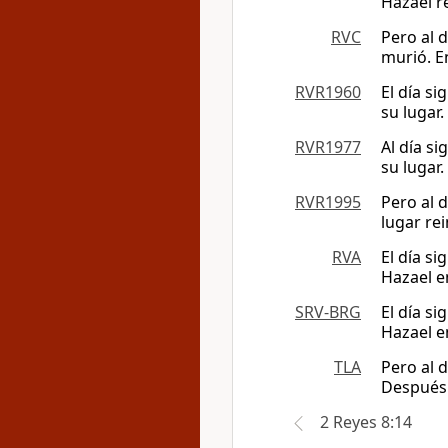
Hazael re
RVC
Pero al 
murió. En
RVR1960
El día s
su lugar.
RVR1977
Al día s
su lugar.
RVR1995
Pero al 
lugar re
RVA
El día s
Hazael en
SRV-BRG
El día s
Hazael en
TLA
Pero al 
Después d
2 Reyes 8:14