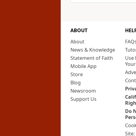
ABOUT
HEL
About
FAQ
News & Knowledge
Tuto
Statement of Faith
Use 
Your
Mobile App
Adve
Store
Cont
Blog
Priv
Newsroom
Cali
Support Us
Righ
Do N
Pers
Cook
Site