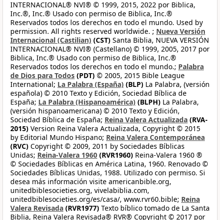
INTERNACIONAL® NVI® © 1999, 2015, 2022 por Biblica,
Inc.®, Inc.® Usado con permiso de Biblica, Inc.®
Reservados todos los derechos en todo el mundo. Used by
permission. All rights reserved worldwide. ;
Nueva Versión
Internacional (Castilian)
(CST)
Santa Biblia, NUEVA VERSIÓN
INTERNACIONAL® NVI® (Castellano) © 1999, 2005, 2017 por
Biblica, Inc.® Usado con permiso de Biblica, Inc.®
Reservados todos los derechos en todo el mundo.;
Palabra
de Dios para Todos
(PDT)
© 2005, 2015 Bible League
International;
La Palabra (España)
(BLP)
La Palabra, (versión
española) © 2010 Texto y Edición, Sociedad Bíblica de
España;
La Palabra (Hispanoamérica)
(BLPH)
La Palabra,
(versión hispanoamericana) © 2010 Texto y Edición,
Sociedad Bíblica de España;
Reina Valera Actualizada
(RVA-
2015)
Version Reina Valera Actualizada, Copyright © 2015
by Editorial Mundo Hispano;
Reina Valera Contemporánea
(RVC)
Copyright © 2009, 2011 by Sociedades Bíblicas
Unidas;
Reina-Valera 1960
(RVR1960)
Reina-Valera 1960 ®
© Sociedades Bíblicas en América Latina, 1960. Renovado ©
Sociedades Bíblicas Unidas, 1988. Utilizado con permiso. Si
desea más información visite americanbible.org,
unitedbiblesocieties.org, vivelabiblia.com,
unitedbiblesocieties.org/es/casa/, www.rvr60.bible;
Reina
Valera Revisada
(RVR1977)
Texto bíblico tomado de La Santa
Biblia, Reina Valera Revisada® RVR® Copyright © 2017 por