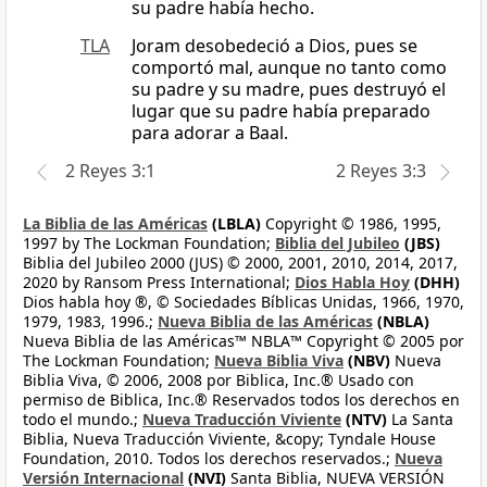
su padre había hecho.
TLA
Joram desobedeció a Dios, pues se
comportó mal, aunque no tanto como
su padre y su madre, pues destruyó el
lugar que su padre había preparado
para adorar a Baal.
2 Reyes 3:1
2 Reyes 3:3
La Biblia de las Américas
(LBLA)
Copyright © 1986, 1995,
1997 by The Lockman Foundation;
Biblia del Jubileo
(JBS)
Biblia del Jubileo 2000 (JUS) © 2000, 2001, 2010, 2014, 2017,
2020 by Ransom Press International;
Dios Habla Hoy
(DHH)
Dios habla hoy ®, © Sociedades Bíblicas Unidas, 1966, 1970,
1979, 1983, 1996.;
Nueva Biblia de las Américas
(NBLA)
Nueva Biblia de las Américas™ NBLA™ Copyright © 2005 por
The Lockman Foundation;
Nueva Biblia Viva
(NBV)
Nueva
Biblia Viva, © 2006, 2008 por Biblica, Inc.® Usado con
permiso de Biblica, Inc.® Reservados todos los derechos en
todo el mundo.;
Nueva Traducción Viviente
(NTV)
La Santa
Biblia, Nueva Traducción Viviente, &copy; Tyndale House
Foundation, 2010. Todos los derechos reservados.;
Nueva
Versión Internacional
(NVI)
Santa Biblia, NUEVA VERSIÓN