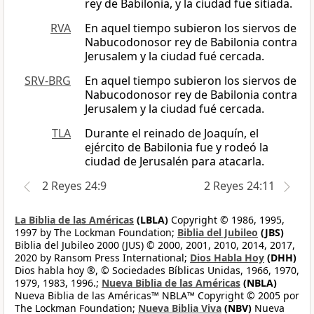
rey de Babilonia, y la ciudad fue sitiada.
RVA
En aquel tiempo subieron los siervos de
Nabucodonosor rey de Babilonia contra
Jerusalem y la ciudad fué cercada.
SRV-BRG
En aquel tiempo subieron los siervos de
Nabucodonosor rey de Babilonia contra
Jerusalem y la ciudad fué cercada.
TLA
Durante el reinado de Joaquín, el
ejército de Babilonia fue y rodeó la
ciudad de Jerusalén para atacarla.
2 Reyes 24:9
2 Reyes 24:11
La Biblia de las Américas
(LBLA)
Copyright © 1986, 1995,
1997 by The Lockman Foundation;
Biblia del Jubileo
(JBS)
Biblia del Jubileo 2000 (JUS) © 2000, 2001, 2010, 2014, 2017,
2020 by Ransom Press International;
Dios Habla Hoy
(DHH)
Dios habla hoy ®, © Sociedades Bíblicas Unidas, 1966, 1970,
1979, 1983, 1996.;
Nueva Biblia de las Américas
(NBLA)
Nueva Biblia de las Américas™ NBLA™ Copyright © 2005 por
The Lockman Foundation;
Nueva Biblia Viva
(NBV)
Nueva