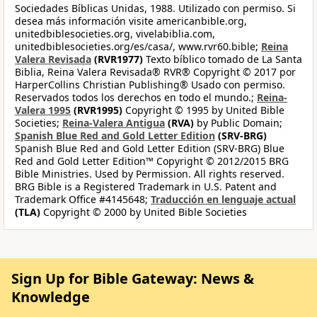
Sociedades Bíblicas Unidas, 1988. Utilizado con permiso. Si
desea más información visite americanbible.org,
unitedbiblesocieties.org, vivelabiblia.com,
unitedbiblesocieties.org/es/casa/, www.rvr60.bible;
Reina
Valera Revisada
(RVR1977)
Texto bíblico tomado de La Santa
Biblia, Reina Valera Revisada® RVR® Copyright © 2017 por
HarperCollins Christian Publishing® Usado con permiso.
Reservados todos los derechos en todo el mundo.;
Reina-
Valera 1995
(RVR1995)
Copyright © 1995 by United Bible
Societies;
Reina-Valera Antigua
(RVA)
by Public Domain;
Spanish Blue Red and Gold Letter Edition
(SRV-BRG)
Spanish Blue Red and Gold Letter Edition (SRV-BRG) Blue
Red and Gold Letter Edition™ Copyright © 2012/2015 BRG
Bible Ministries. Used by Permission. All rights reserved.
BRG Bible is a Registered Trademark in U.S. Patent and
Trademark Office #4145648;
Traducción en lenguaje actual
(TLA)
Copyright © 2000 by United Bible Societies
Sign Up for Bible Gateway: News &
Knowledge