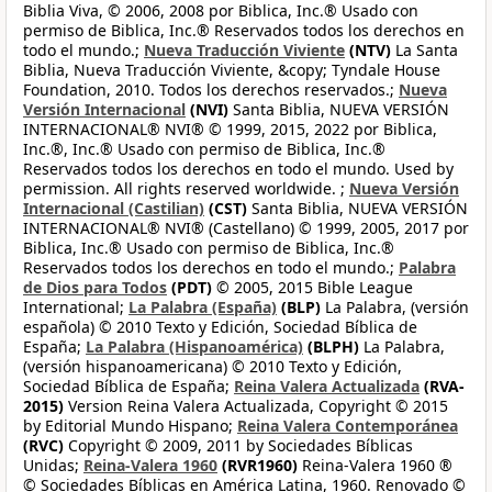
Biblia Viva, © 2006, 2008 por Biblica, Inc.® Usado con
permiso de Biblica, Inc.® Reservados todos los derechos en
todo el mundo.;
Nueva Traducción Viviente
(NTV)
La Santa
Biblia, Nueva Traducción Viviente, &copy; Tyndale House
Foundation, 2010. Todos los derechos reservados.;
Nueva
Versión Internacional
(NVI)
Santa Biblia, NUEVA VERSIÓN
INTERNACIONAL® NVI® © 1999, 2015, 2022 por Biblica,
Inc.®, Inc.® Usado con permiso de Biblica, Inc.®
Reservados todos los derechos en todo el mundo. Used by
permission. All rights reserved worldwide. ;
Nueva Versión
Internacional (Castilian)
(CST)
Santa Biblia, NUEVA VERSIÓN
INTERNACIONAL® NVI® (Castellano) © 1999, 2005, 2017 por
Biblica, Inc.® Usado con permiso de Biblica, Inc.®
Reservados todos los derechos en todo el mundo.;
Palabra
de Dios para Todos
(PDT)
© 2005, 2015 Bible League
International;
La Palabra (España)
(BLP)
La Palabra, (versión
española) © 2010 Texto y Edición, Sociedad Bíblica de
España;
La Palabra (Hispanoamérica)
(BLPH)
La Palabra,
(versión hispanoamericana) © 2010 Texto y Edición,
Sociedad Bíblica de España;
Reina Valera Actualizada
(RVA-
2015)
Version Reina Valera Actualizada, Copyright © 2015
by Editorial Mundo Hispano;
Reina Valera Contemporánea
(RVC)
Copyright © 2009, 2011 by Sociedades Bíblicas
Unidas;
Reina-Valera 1960
(RVR1960)
Reina-Valera 1960 ®
© Sociedades Bíblicas en América Latina, 1960. Renovado ©