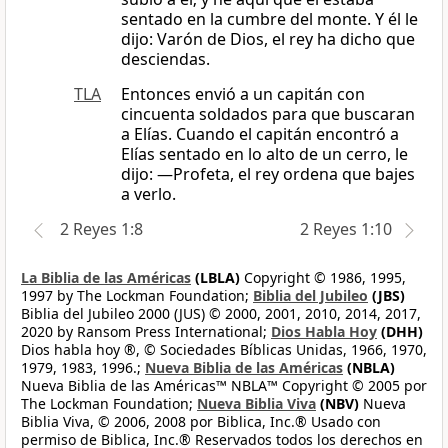
sentado en la cumbre del monte. Y él le
dijo: Varón de Dios, el rey ha dicho que
desciendas.
TLA
Entonces envió a un capitán con
cincuenta soldados para que buscaran
a Elías. Cuando el capitán encontró a
Elías sentado en lo alto de un cerro, le
dijo: —Profeta, el rey ordena que bajes
a verlo.
2 Reyes 1:8
2 Reyes 1:10
La Biblia de las Américas
(LBLA)
Copyright © 1986, 1995,
1997 by The Lockman Foundation;
Biblia del Jubileo
(JBS)
Biblia del Jubileo 2000 (JUS) © 2000, 2001, 2010, 2014, 2017,
2020 by Ransom Press International;
Dios Habla Hoy
(DHH)
Dios habla hoy ®, © Sociedades Bíblicas Unidas, 1966, 1970,
1979, 1983, 1996.;
Nueva Biblia de las Américas
(NBLA)
Nueva Biblia de las Américas™ NBLA™ Copyright © 2005 por
The Lockman Foundation;
Nueva Biblia Viva
(NBV)
Nueva
Biblia Viva, © 2006, 2008 por Biblica, Inc.® Usado con
permiso de Biblica, Inc.® Reservados todos los derechos en