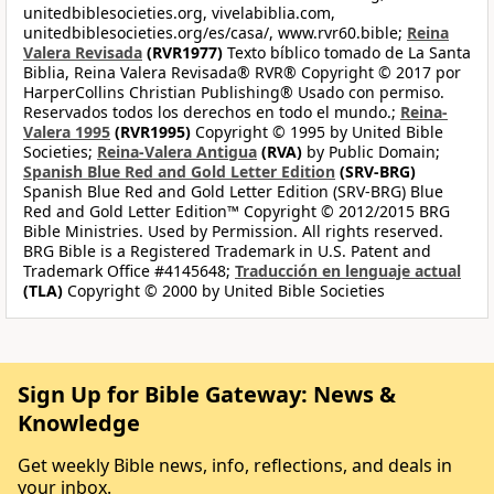
unitedbiblesocieties.org, vivelabiblia.com,
unitedbiblesocieties.org/es/casa/, www.rvr60.bible;
Reina
Valera Revisada
(RVR1977)
Texto bíblico tomado de La Santa
Biblia, Reina Valera Revisada® RVR® Copyright © 2017 por
HarperCollins Christian Publishing® Usado con permiso.
Reservados todos los derechos en todo el mundo.;
Reina-
Valera 1995
(RVR1995)
Copyright © 1995 by United Bible
Societies;
Reina-Valera Antigua
(RVA)
by Public Domain;
Spanish Blue Red and Gold Letter Edition
(SRV-BRG)
Spanish Blue Red and Gold Letter Edition (SRV-BRG) Blue
Red and Gold Letter Edition™ Copyright © 2012/2015 BRG
Bible Ministries. Used by Permission. All rights reserved.
BRG Bible is a Registered Trademark in U.S. Patent and
Trademark Office #4145648;
Traducción en lenguaje actual
(TLA)
Copyright © 2000 by United Bible Societies
Sign Up for Bible Gateway: News &
Knowledge
Get weekly Bible news, info, reflections, and deals in
your inbox.