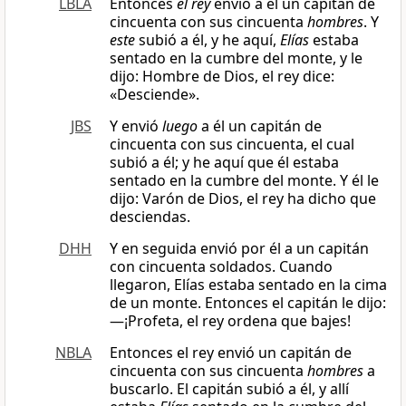
LBLA
Entonces
el rey
envió a él un capitán de
cincuenta con sus cincuenta
hombres
. Y
este
subió a él, y he aquí,
Elías
estaba
sentado en la cumbre del monte, y le
dijo: Hombre de Dios, el rey dice:
«Desciende».
JBS
Y envió
luego
a él un capitán de
cincuenta con sus cincuenta, el cual
subió a él; y he aquí que él estaba
sentado en la cumbre del monte. Y él le
dijo: Varón de Dios, el rey ha dicho que
desciendas.
DHH
Y en seguida envió por él a un capitán
con cincuenta soldados. Cuando
llegaron, Elías estaba sentado en la cima
de un monte. Entonces el capitán le dijo:
—¡Profeta, el rey ordena que bajes!
NBLA
Entonces el rey envió un capitán de
cincuenta con sus cincuenta
hombres
a
buscarlo. El capitán subió a él, y allí