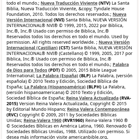
todo el mundo.;
Nueva Traducción Viviente
(NTV)
La Santa
Biblia, Nueva Traducción Viviente, &copy; Tyndale House
Foundation, 2010. Todos los derechos reservados.;
Nueva
Versión Internacional
(NVI)
Santa Biblia, NUEVA VERSIÓN
INTERNACIONAL® NVI® © 1999, 2015, 2022 por Biblica,
Inc.®, Inc.® Usado con permiso de Biblica, Inc.®
Reservados todos los derechos en todo el mundo. Used by
permission. All rights reserved worldwide. ;
Nueva Versión
Internacional (Castilian)
(CST)
Santa Biblia, NUEVA VERSIÓN
INTERNACIONAL® NVI® (Castellano) © 1999, 2005, 2017 por
Biblica, Inc.® Usado con permiso de Biblica, Inc.®
Reservados todos los derechos en todo el mundo.;
Palabra
de Dios para Todos
(PDT)
© 2005, 2015 Bible League
International;
La Palabra (España)
(BLP)
La Palabra, (versión
española) © 2010 Texto y Edición, Sociedad Bíblica de
España;
La Palabra (Hispanoamérica)
(BLPH)
La Palabra,
(versión hispanoamericana) © 2010 Texto y Edición,
Sociedad Bíblica de España;
Reina Valera Actualizada
(RVA-
2015)
Version Reina Valera Actualizada, Copyright © 2015
by Editorial Mundo Hispano;
Reina Valera Contemporánea
(RVC)
Copyright © 2009, 2011 by Sociedades Bíblicas
Unidas;
Reina-Valera 1960
(RVR1960)
Reina-Valera 1960 ®
© Sociedades Bíblicas en América Latina, 1960. Renovado ©
Sociedades Bíblicas Unidas, 1988. Utilizado con permiso. Si
desea más información visite americanbible.org,