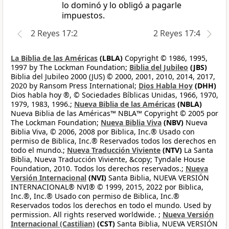
lo dominó y lo obligó a pagarle
impuestos.
2 Reyes 17:2
2 Reyes 17:4
La Biblia de las Américas
(LBLA)
Copyright © 1986, 1995,
1997 by The Lockman Foundation;
Biblia del Jubileo
(JBS)
Biblia del Jubileo 2000 (JUS) © 2000, 2001, 2010, 2014, 2017,
2020 by Ransom Press International;
Dios Habla Hoy
(DHH)
Dios habla hoy ®, © Sociedades Bíblicas Unidas, 1966, 1970,
1979, 1983, 1996.;
Nueva Biblia de las Américas
(NBLA)
Nueva Biblia de las Américas™ NBLA™ Copyright © 2005 por
The Lockman Foundation;
Nueva Biblia Viva
(NBV)
Nueva
Biblia Viva, © 2006, 2008 por Biblica, Inc.® Usado con
permiso de Biblica, Inc.® Reservados todos los derechos en
todo el mundo.;
Nueva Traducción Viviente
(NTV)
La Santa
Biblia, Nueva Traducción Viviente, &copy; Tyndale House
Foundation, 2010. Todos los derechos reservados.;
Nueva
Versión Internacional
(NVI)
Santa Biblia, NUEVA VERSIÓN
INTERNACIONAL® NVI® © 1999, 2015, 2022 por Biblica,
Inc.®, Inc.® Usado con permiso de Biblica, Inc.®
Reservados todos los derechos en todo el mundo. Used by
permission. All rights reserved worldwide. ;
Nueva Versión
Internacional (Castilian)
(CST)
Santa Biblia, NUEVA VERSIÓN