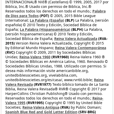
INTERNACIONAL® NVI® (Castellano) © 1999, 2005, 2017 por
Biblica, Inc.® Usado con permiso de Biblica, Inc.®
Reservados todos los derechos en todo el mundo.;
Palabra
de Dios para Todos
(PDT)
© 2005, 2015 Bible League
International;
La Palabra (España)
(BLP)
La Palabra, (versión
española) © 2010 Texto y Edición, Sociedad Bíblica de
España;
La Palabra (Hispanoamérica)
(BLPH)
La Palabra,
(versión hispanoamericana) © 2010 Texto y Edición,
Sociedad Bíblica de España;
Reina Valera Actualizada
(RVA-
2015)
Version Reina Valera Actualizada, Copyright © 2015
by Editorial Mundo Hispano;
Reina Valera Contemporánea
(RVC)
Copyright © 2009, 2011 by Sociedades Bíblicas
Unidas;
Reina-Valera 1960
(RVR1960)
Reina-Valera 1960 ®
© Sociedades Bíblicas en América Latina, 1960. Renovado ©
Sociedades Bíblicas Unidas, 1988. Utilizado con permiso. Si
desea más información visite americanbible.org,
unitedbiblesocieties.org, vivelabiblia.com,
unitedbiblesocieties.org/es/casa/, www.rvr60.bible;
Reina
Valera Revisada
(RVR1977)
Texto bíblico tomado de La Santa
Biblia, Reina Valera Revisada® RVR® Copyright © 2017 por
HarperCollins Christian Publishing® Usado con permiso.
Reservados todos los derechos en todo el mundo.;
Reina-
Valera 1995
(RVR1995)
Copyright © 1995 by United Bible
Societies;
Reina-Valera Antigua
(RVA)
by Public Domain;
Spanish Blue Red and Gold Letter Edition
(SRV-BRG)