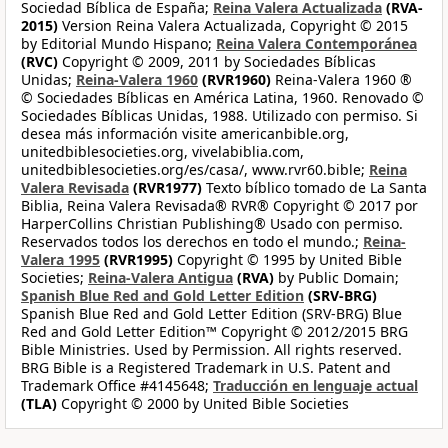
Sociedad Bíblica de España;
Reina Valera Actualizada
(RVA-
2015)
Version Reina Valera Actualizada, Copyright © 2015
by Editorial Mundo Hispano;
Reina Valera Contemporánea
(RVC)
Copyright © 2009, 2011 by Sociedades Bíblicas
Unidas;
Reina-Valera 1960
(RVR1960)
Reina-Valera 1960 ®
© Sociedades Bíblicas en América Latina, 1960. Renovado ©
Sociedades Bíblicas Unidas, 1988. Utilizado con permiso. Si
desea más información visite americanbible.org,
unitedbiblesocieties.org, vivelabiblia.com,
unitedbiblesocieties.org/es/casa/, www.rvr60.bible;
Reina
Valera Revisada
(RVR1977)
Texto bíblico tomado de La Santa
Biblia, Reina Valera Revisada® RVR® Copyright © 2017 por
HarperCollins Christian Publishing® Usado con permiso.
Reservados todos los derechos en todo el mundo.;
Reina-
Valera 1995
(RVR1995)
Copyright © 1995 by United Bible
Societies;
Reina-Valera Antigua
(RVA)
by Public Domain;
Spanish Blue Red and Gold Letter Edition
(SRV-BRG)
Spanish Blue Red and Gold Letter Edition (SRV-BRG) Blue
Red and Gold Letter Edition™ Copyright © 2012/2015 BRG
Bible Ministries. Used by Permission. All rights reserved.
BRG Bible is a Registered Trademark in U.S. Patent and
Trademark Office #4145648;
Traducción en lenguaje actual
(TLA)
Copyright © 2000 by United Bible Societies