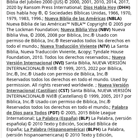
Biblia del Jubileo 2000 (JUS) © 2000, 2001, 2010, 2014, 2017,
2020 by Ransom Press International;
Dios Habla Hoy
(DHH)
Dios habla hoy ®, © Sociedades Bíblicas Unidas, 1966, 1970,
1979, 1983, 1996.;
Nueva Biblia de las Américas
(NBLA)
Nueva Biblia de las Américas™ NBLA™ Copyright © 2005 por
The Lockman Foundation;
Nueva Biblia Viva
(NBV)
Nueva
Biblia Viva, © 2006, 2008 por Biblica, Inc.® Usado con
permiso de Biblica, Inc.® Reservados todos los derechos en
todo el mundo.;
Nueva Traducción Viviente
(NTV)
La Santa
Biblia, Nueva Traducción Viviente, &copy; Tyndale House
Foundation, 2010. Todos los derechos reservados.;
Nueva
Versión Internacional
(NVI)
Santa Biblia, NUEVA VERSIÓN
INTERNACIONAL® NVI® © 1999, 2015, 2022 por Biblica,
Inc.®, Inc.® Usado con permiso de Biblica, Inc.®
Reservados todos los derechos en todo el mundo. Used by
permission. All rights reserved worldwide. ;
Nueva Versión
Internacional (Castilian)
(CST)
Santa Biblia, NUEVA VERSIÓN
INTERNACIONAL® NVI® (Castellano) © 1999, 2005, 2017 por
Biblica, Inc.® Usado con permiso de Biblica, Inc.®
Reservados todos los derechos en todo el mundo.;
Palabra
de Dios para Todos
(PDT)
© 2005, 2015 Bible League
International;
La Palabra (España)
(BLP)
La Palabra, (versión
española) © 2010 Texto y Edición, Sociedad Bíblica de
España;
La Palabra (Hispanoamérica)
(BLPH)
La Palabra,
(versión hispanoamericana) © 2010 Texto y Edición,