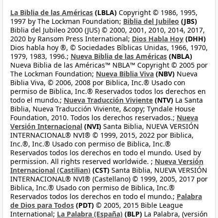
La Biblia de las Américas
(LBLA)
Copyright © 1986, 1995,
1997 by The Lockman Foundation;
Biblia del Jubileo
(JBS)
Biblia del Jubileo 2000 (JUS) © 2000, 2001, 2010, 2014, 2017,
2020 by Ransom Press International;
Dios Habla Hoy
(DHH)
Dios habla hoy ®, © Sociedades Bíblicas Unidas, 1966, 1970,
1979, 1983, 1996.;
Nueva Biblia de las Américas
(NBLA)
Nueva Biblia de las Américas™ NBLA™ Copyright © 2005 por
The Lockman Foundation;
Nueva Biblia Viva
(NBV)
Nueva
Biblia Viva, © 2006, 2008 por Biblica, Inc.® Usado con
permiso de Biblica, Inc.® Reservados todos los derechos en
todo el mundo.;
Nueva Traducción Viviente
(NTV)
La Santa
Biblia, Nueva Traducción Viviente, &copy; Tyndale House
Foundation, 2010. Todos los derechos reservados.;
Nueva
Versión Internacional
(NVI)
Santa Biblia, NUEVA VERSIÓN
INTERNACIONAL® NVI® © 1999, 2015, 2022 por Biblica,
Inc.®, Inc.® Usado con permiso de Biblica, Inc.®
Reservados todos los derechos en todo el mundo. Used by
permission. All rights reserved worldwide. ;
Nueva Versión
Internacional (Castilian)
(CST)
Santa Biblia, NUEVA VERSIÓN
INTERNACIONAL® NVI® (Castellano) © 1999, 2005, 2017 por
Biblica, Inc.® Usado con permiso de Biblica, Inc.®
Reservados todos los derechos en todo el mundo.;
Palabra
de Dios para Todos
(PDT)
© 2005, 2015 Bible League
International;
La Palabra (España)
(BLP)
La Palabra, (versión