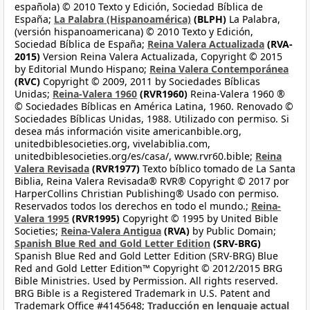
española) © 2010 Texto y Edición, Sociedad Bíblica de
España;
La Palabra (Hispanoamérica)
(BLPH)
La Palabra,
(versión hispanoamericana) © 2010 Texto y Edición,
Sociedad Bíblica de España;
Reina Valera Actualizada
(RVA-
2015)
Version Reina Valera Actualizada, Copyright © 2015
by Editorial Mundo Hispano;
Reina Valera Contemporánea
(RVC)
Copyright © 2009, 2011 by Sociedades Bíblicas
Unidas;
Reina-Valera 1960
(RVR1960)
Reina-Valera 1960 ®
© Sociedades Bíblicas en América Latina, 1960. Renovado ©
Sociedades Bíblicas Unidas, 1988. Utilizado con permiso. Si
desea más información visite americanbible.org,
unitedbiblesocieties.org, vivelabiblia.com,
unitedbiblesocieties.org/es/casa/, www.rvr60.bible;
Reina
Valera Revisada
(RVR1977)
Texto bíblico tomado de La Santa
Biblia, Reina Valera Revisada® RVR® Copyright © 2017 por
HarperCollins Christian Publishing® Usado con permiso.
Reservados todos los derechos en todo el mundo.;
Reina-
Valera 1995
(RVR1995)
Copyright © 1995 by United Bible
Societies;
Reina-Valera Antigua
(RVA)
by Public Domain;
Spanish Blue Red and Gold Letter Edition
(SRV-BRG)
Spanish Blue Red and Gold Letter Edition (SRV-BRG) Blue
Red and Gold Letter Edition™ Copyright © 2012/2015 BRG
Bible Ministries. Used by Permission. All rights reserved.
BRG Bible is a Registered Trademark in U.S. Patent and
Trademark Office #4145648;
Traducción en lenguaje actual