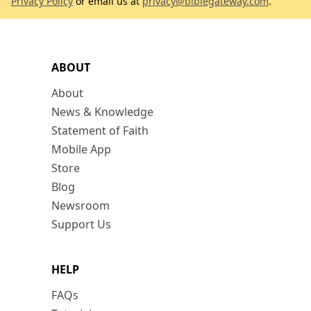
Privacy Policy
or email us at
privacy@biblegateway.com
.
ABOUT
About
News & Knowledge
Statement of Faith
Mobile App
Store
Blog
Newsroom
Support Us
HELP
FAQs