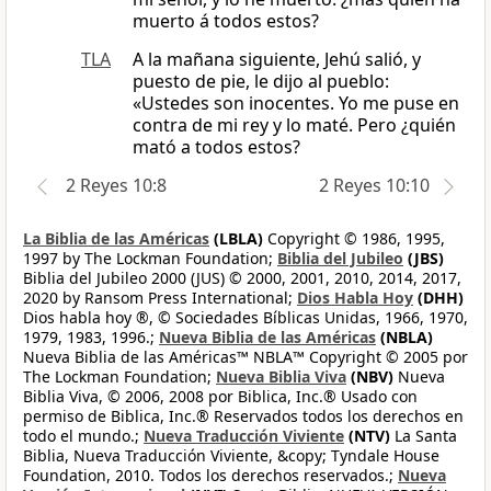
muerto á todos estos?
TLA
A la mañana siguiente, Jehú salió, y
puesto de pie, le dijo al pueblo:
«Ustedes son inocentes. Yo me puse en
contra de mi rey y lo maté. Pero ¿quién
mató a todos estos?
2 Reyes 10:8
2 Reyes 10:10
La Biblia de las Américas
(LBLA)
Copyright © 1986, 1995,
1997 by The Lockman Foundation;
Biblia del Jubileo
(JBS)
Biblia del Jubileo 2000 (JUS) © 2000, 2001, 2010, 2014, 2017,
2020 by Ransom Press International;
Dios Habla Hoy
(DHH)
Dios habla hoy ®, © Sociedades Bíblicas Unidas, 1966, 1970,
1979, 1983, 1996.;
Nueva Biblia de las Américas
(NBLA)
Nueva Biblia de las Américas™ NBLA™ Copyright © 2005 por
The Lockman Foundation;
Nueva Biblia Viva
(NBV)
Nueva
Biblia Viva, © 2006, 2008 por Biblica, Inc.® Usado con
permiso de Biblica, Inc.® Reservados todos los derechos en
todo el mundo.;
Nueva Traducción Viviente
(NTV)
La Santa
Biblia, Nueva Traducción Viviente, &copy; Tyndale House
Foundation, 2010. Todos los derechos reservados.;
Nueva