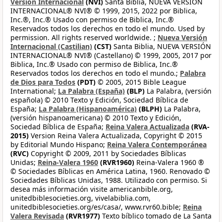
Versión Internacional
(NVI)
Santa Biblia, NUEVA VERSIÓN
INTERNACIONAL® NVI® © 1999, 2015, 2022 por Biblica,
Inc.®, Inc.® Usado con permiso de Biblica, Inc.®
Reservados todos los derechos en todo el mundo. Used by
permission. All rights reserved worldwide. ;
Nueva Versión
Internacional (Castilian)
(CST)
Santa Biblia, NUEVA VERSIÓN
INTERNACIONAL® NVI® (Castellano) © 1999, 2005, 2017 por
Biblica, Inc.® Usado con permiso de Biblica, Inc.®
Reservados todos los derechos en todo el mundo.;
Palabra
de Dios para Todos
(PDT)
© 2005, 2015 Bible League
International;
La Palabra (España)
(BLP)
La Palabra, (versión
española) © 2010 Texto y Edición, Sociedad Bíblica de
España;
La Palabra (Hispanoamérica)
(BLPH)
La Palabra,
(versión hispanoamericana) © 2010 Texto y Edición,
Sociedad Bíblica de España;
Reina Valera Actualizada
(RVA-
2015)
Version Reina Valera Actualizada, Copyright © 2015
by Editorial Mundo Hispano;
Reina Valera Contemporánea
(RVC)
Copyright © 2009, 2011 by Sociedades Bíblicas
Unidas;
Reina-Valera 1960
(RVR1960)
Reina-Valera 1960 ®
© Sociedades Bíblicas en América Latina, 1960. Renovado ©
Sociedades Bíblicas Unidas, 1988. Utilizado con permiso. Si
desea más información visite americanbible.org,
unitedbiblesocieties.org, vivelabiblia.com,
unitedbiblesocieties.org/es/casa/, www.rvr60.bible;
Reina
Valera Revisada
(RVR1977)
Texto bíblico tomado de La Santa