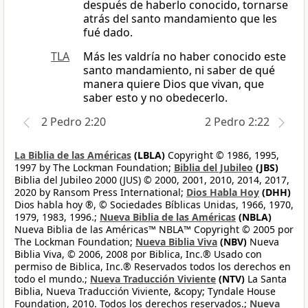
después de haberlo conocido, tornarse
atrás del santo mandamiento que les
fué dado.
TLA
Más les valdría no haber conocido este
santo mandamiento, ni saber de qué
manera quiere Dios que vivan, que
saber esto y no obedecerlo.
2 Pedro 2:20
2 Pedro 2:22
La Biblia de las Américas
(LBLA)
Copyright © 1986, 1995,
1997 by The Lockman Foundation;
Biblia del Jubileo
(JBS)
Biblia del Jubileo 2000 (JUS) © 2000, 2001, 2010, 2014, 2017,
2020 by Ransom Press International;
Dios Habla Hoy
(DHH)
Dios habla hoy ®, © Sociedades Bíblicas Unidas, 1966, 1970,
1979, 1983, 1996.;
Nueva Biblia de las Américas
(NBLA)
Nueva Biblia de las Américas™ NBLA™ Copyright © 2005 por
The Lockman Foundation;
Nueva Biblia Viva
(NBV)
Nueva
Biblia Viva, © 2006, 2008 por Biblica, Inc.® Usado con
permiso de Biblica, Inc.® Reservados todos los derechos en
todo el mundo.;
Nueva Traducción Viviente
(NTV)
La Santa
Biblia, Nueva Traducción Viviente, &copy; Tyndale House
Foundation, 2010. Todos los derechos reservados.;
Nueva