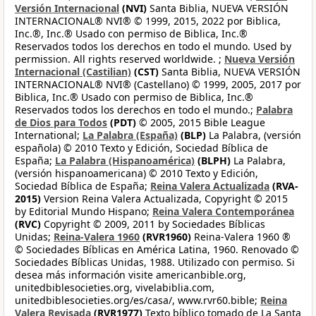
Versión Internacional
(NVI)
Santa Biblia, NUEVA VERSIÓN
INTERNACIONAL® NVI® © 1999, 2015, 2022 por Biblica,
Inc.®, Inc.® Usado con permiso de Biblica, Inc.®
Reservados todos los derechos en todo el mundo. Used by
permission. All rights reserved worldwide. ;
Nueva Versión
Internacional (Castilian)
(CST)
Santa Biblia, NUEVA VERSIÓN
INTERNACIONAL® NVI® (Castellano) © 1999, 2005, 2017 por
Biblica, Inc.® Usado con permiso de Biblica, Inc.®
Reservados todos los derechos en todo el mundo.;
Palabra
de Dios para Todos
(PDT)
© 2005, 2015 Bible League
International;
La Palabra (España)
(BLP)
La Palabra, (versión
española) © 2010 Texto y Edición, Sociedad Bíblica de
España;
La Palabra (Hispanoamérica)
(BLPH)
La Palabra,
(versión hispanoamericana) © 2010 Texto y Edición,
Sociedad Bíblica de España;
Reina Valera Actualizada
(RVA-
2015)
Version Reina Valera Actualizada, Copyright © 2015
by Editorial Mundo Hispano;
Reina Valera Contemporánea
(RVC)
Copyright © 2009, 2011 by Sociedades Bíblicas
Unidas;
Reina-Valera 1960
(RVR1960)
Reina-Valera 1960 ®
© Sociedades Bíblicas en América Latina, 1960. Renovado ©
Sociedades Bíblicas Unidas, 1988. Utilizado con permiso. Si
desea más información visite americanbible.org,
unitedbiblesocieties.org, vivelabiblia.com,
unitedbiblesocieties.org/es/casa/, www.rvr60.bible;
Reina
Valera Revisada
(RVR1977)
Texto bíblico tomado de La Santa