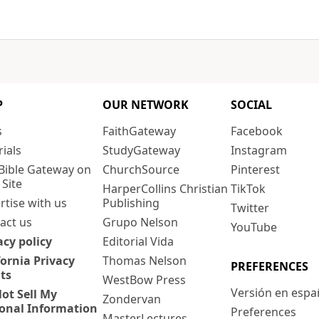
P
OUR NETWORK
SOCIAL
s
FaithGateway
Facebook
rials
StudyGateway
Instagram
Bible Gateway on
ChurchSource
Pinterest
 Site
HarperCollins Christian
TikTok
rtise with us
Publishing
Twitter
act us
Grupo Nelson
YouTube
acy policy
Editorial Vida
fornia Privacy
Thomas Nelson
PREFERENCES
ts
WestBow Press
Versión en espa
ot Sell My
Zondervan
onal Information
Preferences
MasterLectures