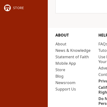
STORE
ABOUT
HEL
About
FAQ
News & Knowledge
Tuto
Statement of Faith
Use 
Your
Mobile App
Adve
Store
Cont
Blog
Priv
Newsroom
Cali
Support Us
Righ
Do N
Pers