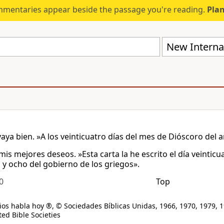
mmentaries appear beside the passage you're reading.
Plan
New Internat
vaya bien. »A los veinticuatro días del mes de Dióscoro del 
is mejores deseos. »Esta carta la he escrito el día veinticu
 y ocho del gobierno de los griegos».
0
Top
os habla hoy ®, © Sociedades Bíblicas Unidas, 1966, 1970, 1979, 1
ed Bible Societies