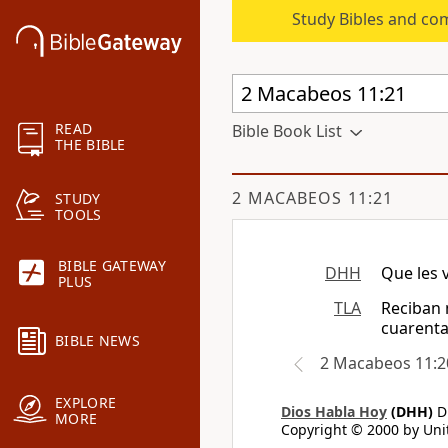
Study Bibles and co
READ
Bible Book List
THE BIBLE
2 MACABEOS 11:21
STUDY
TOOLS
BIBLE GATEWAY
DHH
Que les 
PLUS
TLA
Reciban m
cuarenta
BIBLE NEWS
2 Macabeos 11:2
EXPLORE
Dios Habla Hoy
(DHH)
Di
MORE
Copyright © 2000 by Unit