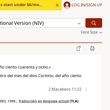
s start under $6/month.
Start free.
LOG IN/SIGN UP
ional Version (NIV)
Font Size
año ciento cuarenta y ocho.»
atro del mes del dios Corintio, del año ciento
2 Macabeos 11:22
983, 1996.;
Traducción en lenguaje actual
(TLA)