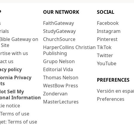
P
OUR NETWORK
SOCIAL
s
FaithGateway
Facebook
rials
StudyGateway
Instagram
Bible Gateway on
ChurchSource
Pinterest
 Site
HarperCollins Christian
TikTok
rtise with us
Publishing
Twitter
act us
Grupo Nelson
YouTube
acy policy
Editorial Vida
fornia Privacy
Thomas Nelson
PREFERENCES
ts
WestBow Press
Versión en espa
ot Sell My
Zondervan
onal Information
Preferences
MasterLectures
ie notice
: Terms of use
et: Terms of use