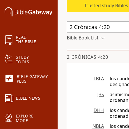
Trusted study Bible
READ
Bible Book List
THE BIBLE
2 CRÓNICAS 4:20
STUDY
TOOLS
BIBLE GATEWAY
LBLA
los cand
PLUS
designad
JBS
asimismo
BIBLE NEWS
ordenan
DHH
los cand
ordenad
EXPLORE
MORE
NBLA
los cand