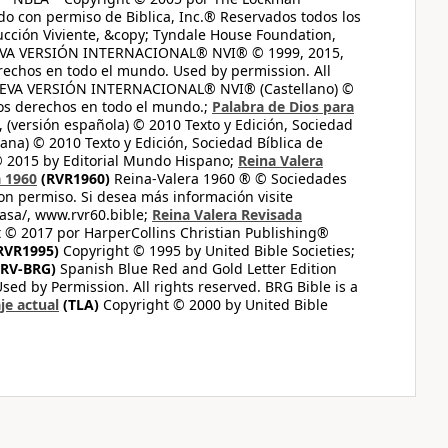
do con permiso de Biblica, Inc.® Reservados todos los
ucción Viviente, &copy; Tyndale House Foundation,
UEVA VERSIÓN INTERNACIONAL® NVI® © 1999, 2015,
erechos en todo el mundo. Used by permission. All
UEVA VERSIÓN INTERNACIONAL® NVI® (Castellano) ©
los derechos en todo el mundo.;
Palabra de Dios para
 (versión española) © 2010 Texto y Edición, Sociedad
ana) © 2010 Texto y Edición, Sociedad Bíblica de
© 2015 by Editorial Mundo Hispano;
Reina Valera
a 1960
(RVR1960)
Reina-Valera 1960 ® © Sociedades
on permiso. Si desea más información visite
casa/, www.rvr60.bible;
Reina Valera Revisada
 © 2017 por HarperCollins Christian Publishing®
RVR1995)
Copyright © 1995 by United Bible Societies;
RV-BRG)
Spanish Blue Red and Gold Letter Edition
ed by Permission. All rights reserved. BRG Bible is a
je actual
(TLA)
Copyright © 2000 by United Bible