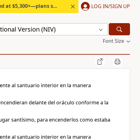
300+—plans start under $6/month.
LOG IN/SIGN UP
ional Version (NIV)
Font Size
nte al santuario interior en la manera
encendieran delante del oráculo conforme a la
Lugar santísimo, para encenderlos como estaba
nte al santuario interior en la manera