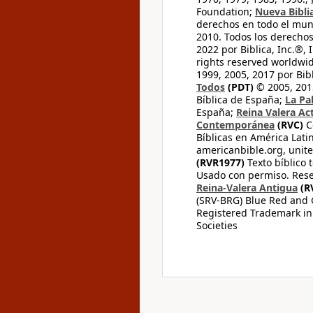
Foundation;
Nueva Bibli
derechos en todo el mu
2010. Todos los derecho
2022 por Biblica, Inc.®,
rights reserved worldwid
1999, 2005, 2017 por Bib
Todos
(PDT)
© 2005, 2015
Bíblica de España;
La Pa
España;
Reina Valera Ac
Contemporánea
(RVC)
C
Bíblicas en América Lati
americanbible.org, unite
(RVR1977)
Texto bíblico 
Usado con permiso. Rese
Reina-Valera Antigua
(R
(SRV-BRG) Blue Red and G
Registered Trademark in
Societies