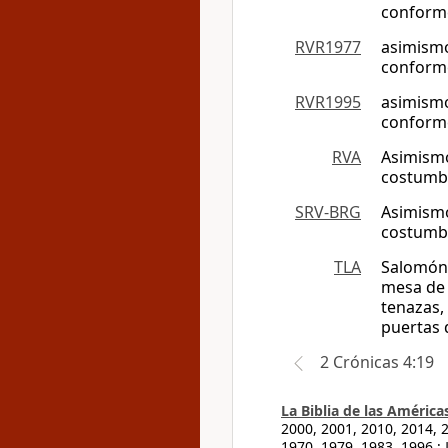
conforme
RVR1977
asimismo
conforme
RVR1995
asimismo
conforme
RVA
Asimismo
costumb
SRV-BRG
Asimismo
costumb
TLA
Salomón 
mesa de l
tenazas, 
puertas d
2 Crónicas 4:19
La Biblia de las América
2000, 2001, 2010, 2014, 
1970, 1979, 1983, 1996.;