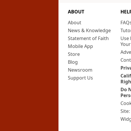
ABOUT
HEL
About
FAQ
News & Knowledge
Tuto
Statement of Faith
Use 
Your
Mobile App
Adve
Store
Cont
Blog
Priv
Newsroom
Cali
Support Us
Righ
Do N
Pers
Cook
Site
Widg