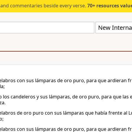
s and commentaries beside every verse.
70+ resources valued at $5,
New Internat
elabros con sus lámparas de oro puro, para que ardieran fre
a;
 los candeleros y sus lámparas, de oro puro, para que las 
za.
elabros de oro puro con sus lámparas que había frente al 
o;
elabros con sus lámparas de oro puro, para que ardieran fre