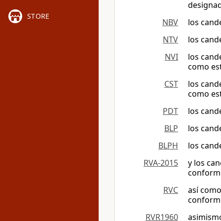
designad
STORE
NBV
los cand
NTV
los cand
NVI
los cand
como es
CST
los cand
como est
PDT
los cand
BLP
los cand
BLPH
los cand
RVA-2015
y los ca
conforme
RVC
así como
conforme
RVR1960
asimismo