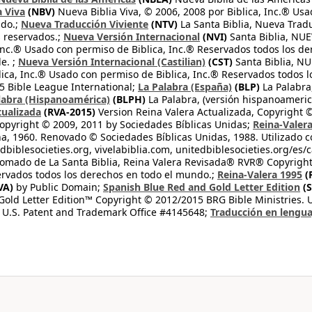
a Viva
(NBV)
Nueva Biblia Viva, © 2006, 2008 por Biblica, Inc.® Usa
ndo.;
Nueva Traducción Viviente
(NTV)
La Santa Biblia, Nueva Trad
s reservados.;
Nueva Versión Internacional
(NVI)
Santa Biblia, N
 Inc.® Usado con permiso de Biblica, Inc.® Reservados todos los d
e. ;
Nueva Versión Internacional (Castilian)
(CST)
Santa Biblia, N
lica, Inc.® Usado con permiso de Biblica, Inc.® Reservados todos 
 Bible League International;
La Palabra (España)
(BLP)
La Palabra,
labra (Hispanoamérica)
(BLPH)
La Palabra, (versión hispanoameric
tualizada
(RVA-2015)
Version Reina Valera Actualizada, Copyright 
opyright © 2009, 2011 by Sociedades Bíblicas Unidas;
Reina-Valer
na, 1960. Renovado © Sociedades Bíblicas Unidas, 1988. Utilizado c
dbiblesocieties.org, vivelabiblia.com, unitedbiblesocieties.org/es/
tomado de La Santa Biblia, Reina Valera Revisada® RVR® Copyright
rvados todos los derechos en todo el mundo.;
Reina-Valera 1995
(
VA)
by Public Domain;
Spanish Blue Red and Gold Letter Edition
(S
old Letter Edition™ Copyright © 2012/2015 BRG Bible Ministries. Us
 U.S. Patent and Trademark Office #4145648;
Traducción en lengua