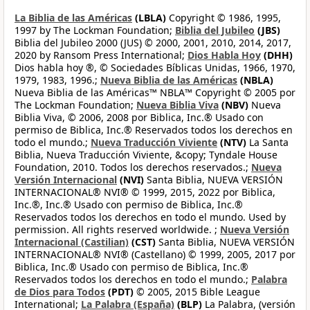
La Biblia de las Américas
(LBLA)
Copyright © 1986, 1995,
1997 by The Lockman Foundation;
Biblia del Jubileo
(JBS)
Biblia del Jubileo 2000 (JUS) © 2000, 2001, 2010, 2014, 2017,
2020 by Ransom Press International;
Dios Habla Hoy
(DHH)
Dios habla hoy ®, © Sociedades Bíblicas Unidas, 1966, 1970,
1979, 1983, 1996.;
Nueva Biblia de las Américas
(NBLA)
Nueva Biblia de las Américas™ NBLA™ Copyright © 2005 por
The Lockman Foundation;
Nueva Biblia Viva
(NBV)
Nueva
Biblia Viva, © 2006, 2008 por Biblica, Inc.® Usado con
permiso de Biblica, Inc.® Reservados todos los derechos en
todo el mundo.;
Nueva Traducción Viviente
(NTV)
La Santa
Biblia, Nueva Traducción Viviente, &copy; Tyndale House
Foundation, 2010. Todos los derechos reservados.;
Nueva
Versión Internacional
(NVI)
Santa Biblia, NUEVA VERSIÓN
INTERNACIONAL® NVI® © 1999, 2015, 2022 por Biblica,
Inc.®, Inc.® Usado con permiso de Biblica, Inc.®
Reservados todos los derechos en todo el mundo. Used by
permission. All rights reserved worldwide. ;
Nueva Versión
Internacional (Castilian)
(CST)
Santa Biblia, NUEVA VERSIÓN
INTERNACIONAL® NVI® (Castellano) © 1999, 2005, 2017 por
Biblica, Inc.® Usado con permiso de Biblica, Inc.®
Reservados todos los derechos en todo el mundo.;
Palabra
de Dios para Todos
(PDT)
© 2005, 2015 Bible League
International;
La Palabra (España)
(BLP)
La Palabra, (versión