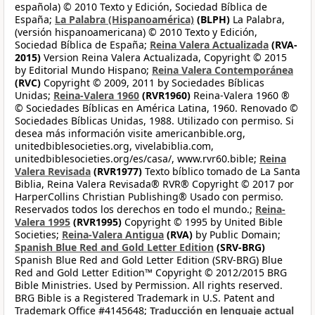
española) © 2010 Texto y Edición, Sociedad Bíblica de
España;
La Palabra (Hispanoamérica)
(BLPH)
La Palabra,
(versión hispanoamericana) © 2010 Texto y Edición,
Sociedad Bíblica de España;
Reina Valera Actualizada
(RVA-
2015)
Version Reina Valera Actualizada, Copyright © 2015
by Editorial Mundo Hispano;
Reina Valera Contemporánea
(RVC)
Copyright © 2009, 2011 by Sociedades Bíblicas
Unidas;
Reina-Valera 1960
(RVR1960)
Reina-Valera 1960 ®
© Sociedades Bíblicas en América Latina, 1960. Renovado ©
Sociedades Bíblicas Unidas, 1988. Utilizado con permiso. Si
desea más información visite americanbible.org,
unitedbiblesocieties.org, vivelabiblia.com,
unitedbiblesocieties.org/es/casa/, www.rvr60.bible;
Reina
Valera Revisada
(RVR1977)
Texto bíblico tomado de La Santa
Biblia, Reina Valera Revisada® RVR® Copyright © 2017 por
HarperCollins Christian Publishing® Usado con permiso.
Reservados todos los derechos en todo el mundo.;
Reina-
Valera 1995
(RVR1995)
Copyright © 1995 by United Bible
Societies;
Reina-Valera Antigua
(RVA)
by Public Domain;
Spanish Blue Red and Gold Letter Edition
(SRV-BRG)
Spanish Blue Red and Gold Letter Edition (SRV-BRG) Blue
Red and Gold Letter Edition™ Copyright © 2012/2015 BRG
Bible Ministries. Used by Permission. All rights reserved.
BRG Bible is a Registered Trademark in U.S. Patent and
Trademark Office #4145648;
Traducción en lenguaje actual