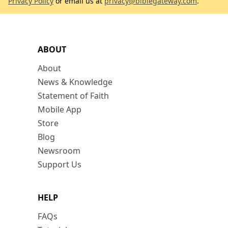
Privacy Policy
or email us at
privacy@biblegateway.com
.
ABOUT
About
News & Knowledge
Statement of Faith
Mobile App
Store
Blog
Newsroom
Support Us
HELP
FAQs