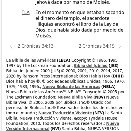
Jehová dada por mano de Moisés.
TLA
En el momento en que estaban sacando
el dinero del templo, el sacerdote
Hilquías encontró el libro de la Ley de
Dios, que había sido dada por medio de
Moisés.
2 Crónicas 34:13
2 Crónicas 34:15
La Biblia de las Américas
(LBLA)
Copyright © 1986, 1995,
1997 by The Lockman Foundation;
Biblia del Jubileo
(JBS)
Biblia del Jubileo 2000 (JUS) © 2000, 2001, 2010, 2014, 2017,
2020 by Ransom Press International;
Dios Habla Hoy
(DHH)
Dios habla hoy ®, © Sociedades Bíblicas Unidas, 1966, 1970,
1979, 1983, 1996.;
Nueva Biblia de las Américas
(NBLA)
Nueva Biblia de las Américas™ NBLA™ Copyright © 2005 por
The Lockman Foundation;
Nueva Biblia Viva
(NBV)
Nueva
Biblia Viva, © 2006, 2008 por Biblica, Inc.® Usado con
permiso de Biblica, Inc.® Reservados todos los derechos en
todo el mundo.;
Nueva Traducción Viviente
(NTV)
La Santa
Biblia, Nueva Traducción Viviente, &copy; Tyndale House
Foundation, 2010. Todos los derechos reservados.;
Nueva
Versión Internacional
(NVI)
Santa Biblia, NUEVA VERSIÓN