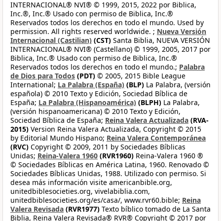
INTERNACIONAL® NVI® © 1999, 2015, 2022 por Biblica,
Inc.®, Inc.® Usado con permiso de Biblica, Inc.®
Reservados todos los derechos en todo el mundo. Used by
permission. All rights reserved worldwide. ;
Nueva Versión
Internacional (Castilian)
(CST)
Santa Biblia, NUEVA VERSIÓN
INTERNACIONAL® NVI® (Castellano) © 1999, 2005, 2017 por
Biblica, Inc.® Usado con permiso de Biblica, Inc.®
Reservados todos los derechos en todo el mundo.;
Palabra
de Dios para Todos
(PDT)
© 2005, 2015 Bible League
International;
La Palabra (España)
(BLP)
La Palabra, (versión
española) © 2010 Texto y Edición, Sociedad Bíblica de
España;
La Palabra (Hispanoamérica)
(BLPH)
La Palabra,
(versión hispanoamericana) © 2010 Texto y Edición,
Sociedad Bíblica de España;
Reina Valera Actualizada
(RVA-
2015)
Version Reina Valera Actualizada, Copyright © 2015
by Editorial Mundo Hispano;
Reina Valera Contemporánea
(RVC)
Copyright © 2009, 2011 by Sociedades Bíblicas
Unidas;
Reina-Valera 1960
(RVR1960)
Reina-Valera 1960 ®
© Sociedades Bíblicas en América Latina, 1960. Renovado ©
Sociedades Bíblicas Unidas, 1988. Utilizado con permiso. Si
desea más información visite americanbible.org,
unitedbiblesocieties.org, vivelabiblia.com,
unitedbiblesocieties.org/es/casa/, www.rvr60.bible;
Reina
Valera Revisada
(RVR1977)
Texto bíblico tomado de La Santa
Biblia, Reina Valera Revisada® RVR® Copyright © 2017 por