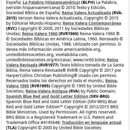
España;
La Palabra (Hispanoamérica)
(BLPH)
La Palabra,
(versión hispanoamericana) © 2010 Texto y Edición,
Sociedad Bíblica de España;
Reina Valera Actualizada
(RVA-
2015)
Version Reina Valera Actualizada, Copyright © 2015
by Editorial Mundo Hispano;
Reina Valera Contemporánea
(RVC)
Copyright © 2009, 2011 by Sociedades Bíblicas
Unidas;
Reina-Valera 1960
(RVR1960)
Reina-Valera 1960 ®
© Sociedades Bíblicas en América Latina, 1960. Renovado ©
Sociedades Bíblicas Unidas, 1988. Utilizado con permiso. Si
desea más información visite americanbible.org,
unitedbiblesocieties.org, vivelabiblia.com,
unitedbiblesocieties.org/es/casa/, www.rvr60.bible;
Reina
Valera Revisada
(RVR1977)
Texto bíblico tomado de La Santa
Biblia, Reina Valera Revisada® RVR® Copyright © 2017 por
HarperCollins Christian Publishing® Usado con permiso.
Reservados todos los derechos en todo el mundo.;
Reina-
Valera 1995
(RVR1995)
Copyright © 1995 by United Bible
Societies;
Reina-Valera Antigua
(RVA)
by Public Domain;
Spanish Blue Red and Gold Letter Edition
(SRV-BRG)
Spanish Blue Red and Gold Letter Edition (SRV-BRG) Blue
Red and Gold Letter Edition™ Copyright © 2012/2015 BRG
Bible Ministries. Used by Permission. All rights reserved.
BRG Bible is a Registered Trademark in U.S. Patent and
Trademark Office #4145648;
Traducción en lenguaje actual
(TLA)
Copyright © 2000 by United Bible Societies