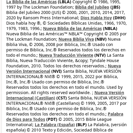
La Biblia de las Américas
(LBLA)
Copyright © 1986, 1995,
1997 by The Lockman Foundation;
Biblia del Jubileo
(JBS)
Biblia del Jubileo 2000 (JUS) © 2000, 2001, 2010, 2014, 2017,
2020 by Ransom Press International;
Dios Habla Hoy
(DHH)
Dios habla hoy ®, © Sociedades Bíblicas Unidas, 1966, 1970,
1979, 1983, 1996.;
Nueva Biblia de las Américas
(NBLA)
Nueva Biblia de las Américas™ NBLA™ Copyright © 2005 por
The Lockman Foundation;
Nueva Biblia Viva
(NBV)
Nueva
Biblia Viva, © 2006, 2008 por Biblica, Inc.® Usado con
permiso de Biblica, Inc.® Reservados todos los derechos en
todo el mundo.;
Nueva Traducción Viviente
(NTV)
La Santa
Biblia, Nueva Traducción Viviente, &copy; Tyndale House
Foundation, 2010. Todos los derechos reservados.;
Nueva
Versión Internacional
(NVI)
Santa Biblia, NUEVA VERSIÓN
INTERNACIONAL® NVI® © 1999, 2015, 2022 por Biblica,
Inc.®, Inc.® Usado con permiso de Biblica, Inc.®
Reservados todos los derechos en todo el mundo. Used by
permission. All rights reserved worldwide. ;
Nueva Versión
Internacional (Castilian)
(CST)
Santa Biblia, NUEVA VERSIÓN
INTERNACIONAL® NVI® (Castellano) © 1999, 2005, 2017 por
Biblica, Inc.® Usado con permiso de Biblica, Inc.®
Reservados todos los derechos en todo el mundo.;
Palabra
de Dios para Todos
(PDT)
© 2005, 2015 Bible League
International;
La Palabra (España)
(BLP)
La Palabra, (versión
española) © 2010 Texto y Edición, Sociedad Bíblica de