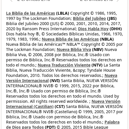
La Biblia de las Américas
(LBLA)
Copyright © 1986, 1995,
1997 by The Lockman Foundation;
Biblia del Jubileo
(JBS)
Biblia del Jubileo 2000 (JUS) © 2000, 2001, 2010, 2014, 2017,
2020 by Ransom Press International;
Dios Habla Hoy
(DHH)
Dios habla hoy ®, © Sociedades Bíblicas Unidas, 1966, 1970,
1979, 1983, 1996.;
Nueva Biblia de las Américas
(NBLA)
Nueva Biblia de las Américas™ NBLA™ Copyright © 2005 por
The Lockman Foundation;
Nueva Biblia Viva
(NBV)
Nueva
Biblia Viva, © 2006, 2008 por Biblica, Inc.® Usado con
permiso de Biblica, Inc.® Reservados todos los derechos en
todo el mundo.;
Nueva Traducción Viviente
(NTV)
La Santa
Biblia, Nueva Traducción Viviente, &copy; Tyndale House
Foundation, 2010. Todos los derechos reservados.;
Nueva
Versión Internacional
(NVI)
Santa Biblia, NUEVA VERSIÓN
INTERNACIONAL® NVI® © 1999, 2015, 2022 por Biblica,
Inc.®, Inc.® Usado con permiso de Biblica, Inc.®
Reservados todos los derechos en todo el mundo. Used by
permission. All rights reserved worldwide. ;
Nueva Versión
Internacional (Castilian)
(CST)
Santa Biblia, NUEVA VERSIÓN
INTERNACIONAL® NVI® (Castellano) © 1999, 2005, 2017 por
Biblica, Inc.® Usado con permiso de Biblica, Inc.®
Reservados todos los derechos en todo el mundo.;
Palabra
de Dios para Todos
(PDT)
© 2005, 2015 Bible League