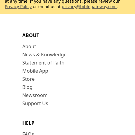
at any time. If you have any questions, please review our
Privacy Policy
or email us at
privacy@biblegateway.com
.
ABOUT
About
News & Knowledge
Statement of Faith
Mobile App
Store
Blog
Newsroom
Support Us
HELP
FAQs