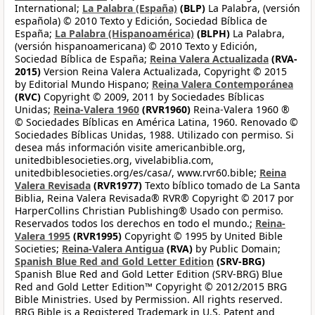
International;
La Palabra (España)
(BLP)
La Palabra, (versión
española) © 2010 Texto y Edición, Sociedad Bíblica de
España;
La Palabra (Hispanoamérica)
(BLPH)
La Palabra,
(versión hispanoamericana) © 2010 Texto y Edición,
Sociedad Bíblica de España;
Reina Valera Actualizada
(RVA-
2015)
Version Reina Valera Actualizada, Copyright © 2015
by Editorial Mundo Hispano;
Reina Valera Contemporánea
(RVC)
Copyright © 2009, 2011 by Sociedades Bíblicas
Unidas;
Reina-Valera 1960
(RVR1960)
Reina-Valera 1960 ®
© Sociedades Bíblicas en América Latina, 1960. Renovado ©
Sociedades Bíblicas Unidas, 1988. Utilizado con permiso. Si
desea más información visite americanbible.org,
unitedbiblesocieties.org, vivelabiblia.com,
unitedbiblesocieties.org/es/casa/, www.rvr60.bible;
Reina
Valera Revisada
(RVR1977)
Texto bíblico tomado de La Santa
Biblia, Reina Valera Revisada® RVR® Copyright © 2017 por
HarperCollins Christian Publishing® Usado con permiso.
Reservados todos los derechos en todo el mundo.;
Reina-
Valera 1995
(RVR1995)
Copyright © 1995 by United Bible
Societies;
Reina-Valera Antigua
(RVA)
by Public Domain;
Spanish Blue Red and Gold Letter Edition
(SRV-BRG)
Spanish Blue Red and Gold Letter Edition (SRV-BRG) Blue
Red and Gold Letter Edition™ Copyright © 2012/2015 BRG
Bible Ministries. Used by Permission. All rights reserved.
BRG Bible is a Registered Trademark in U.S. Patent and