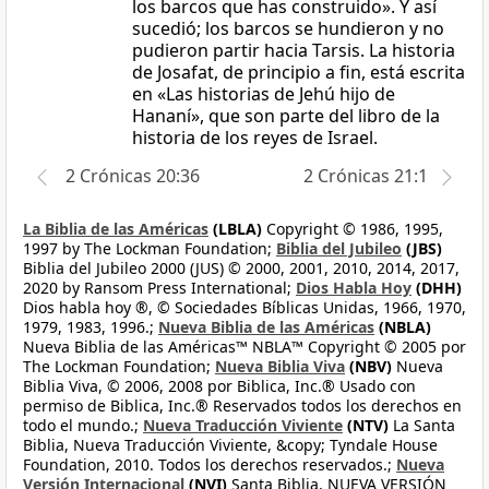
los barcos que has construido». Y así
sucedió; los barcos se hundieron y no
pudieron partir hacia Tarsis. La historia
de Josafat, de principio a fin, está escrita
en «Las historias de Jehú hijo de
Hananí», que son parte del libro de la
historia de los reyes de Israel.
2 Crónicas 20:36
2 Crónicas 21:1
La Biblia de las Américas
(LBLA)
Copyright © 1986, 1995,
1997 by The Lockman Foundation;
Biblia del Jubileo
(JBS)
Biblia del Jubileo 2000 (JUS) © 2000, 2001, 2010, 2014, 2017,
2020 by Ransom Press International;
Dios Habla Hoy
(DHH)
Dios habla hoy ®, © Sociedades Bíblicas Unidas, 1966, 1970,
1979, 1983, 1996.;
Nueva Biblia de las Américas
(NBLA)
Nueva Biblia de las Américas™ NBLA™ Copyright © 2005 por
The Lockman Foundation;
Nueva Biblia Viva
(NBV)
Nueva
Biblia Viva, © 2006, 2008 por Biblica, Inc.® Usado con
permiso de Biblica, Inc.® Reservados todos los derechos en
todo el mundo.;
Nueva Traducción Viviente
(NTV)
La Santa
Biblia, Nueva Traducción Viviente, &copy; Tyndale House
Foundation, 2010. Todos los derechos reservados.;
Nueva
Versión Internacional
(NVI)
Santa Biblia, NUEVA VERSIÓN