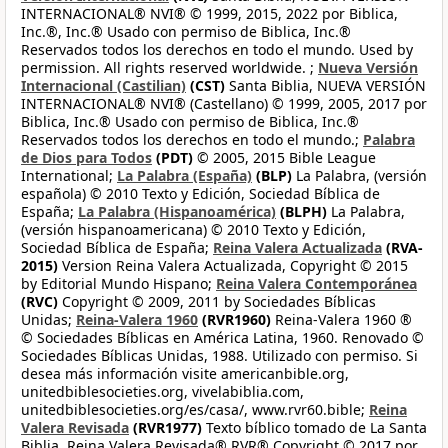
INTERNACIONAL® NVI® © 1999, 2015, 2022 por Biblica,
Inc.®, Inc.® Usado con permiso de Biblica, Inc.®
Reservados todos los derechos en todo el mundo. Used by
permission. All rights reserved worldwide. ;
Nueva Versión
Internacional (Castilian)
(CST)
Santa Biblia, NUEVA VERSIÓN
INTERNACIONAL® NVI® (Castellano) © 1999, 2005, 2017 por
Biblica, Inc.® Usado con permiso de Biblica, Inc.®
Reservados todos los derechos en todo el mundo.;
Palabra
de Dios para Todos
(PDT)
© 2005, 2015 Bible League
International;
La Palabra (España)
(BLP)
La Palabra, (versión
española) © 2010 Texto y Edición, Sociedad Bíblica de
España;
La Palabra (Hispanoamérica)
(BLPH)
La Palabra,
(versión hispanoamericana) © 2010 Texto y Edición,
Sociedad Bíblica de España;
Reina Valera Actualizada
(RVA-
2015)
Version Reina Valera Actualizada, Copyright © 2015
by Editorial Mundo Hispano;
Reina Valera Contemporánea
(RVC)
Copyright © 2009, 2011 by Sociedades Bíblicas
Unidas;
Reina-Valera 1960
(RVR1960)
Reina-Valera 1960 ®
© Sociedades Bíblicas en América Latina, 1960. Renovado ©
Sociedades Bíblicas Unidas, 1988. Utilizado con permiso. Si
desea más información visite americanbible.org,
unitedbiblesocieties.org, vivelabiblia.com,
unitedbiblesocieties.org/es/casa/, www.rvr60.bible;
Reina
Valera Revisada
(RVR1977)
Texto bíblico tomado de La Santa
Biblia, Reina Valera Revisada® RVR® Copyright © 2017 por