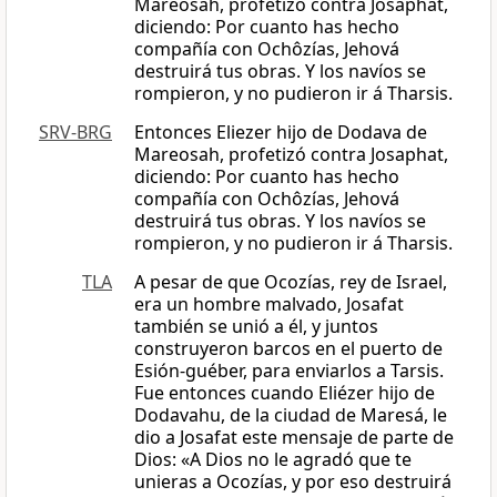
Mareosah, profetizó contra Josaphat,
diciendo: Por cuanto has hecho
compañía con Ochôzías, Jehová
destruirá tus obras. Y los navíos se
rompieron, y no pudieron ir á Tharsis.
SRV-BRG
Entonces Eliezer hijo de Dodava de
Mareosah, profetizó contra Josaphat,
diciendo: Por cuanto has hecho
compañía con Ochôzías, Jehová
destruirá tus obras. Y los navíos se
rompieron, y no pudieron ir á Tharsis.
TLA
A pesar de que Ocozías, rey de Israel,
era un hombre malvado, Josafat
también se unió a él, y juntos
construyeron barcos en el puerto de
Esión-guéber, para enviarlos a Tarsis.
Fue entonces cuando Eliézer hijo de
Dodavahu, de la ciudad de Maresá, le
dio a Josafat este mensaje de parte de
Dios: «A Dios no le agradó que te
unieras a Ocozías, y por eso destruirá