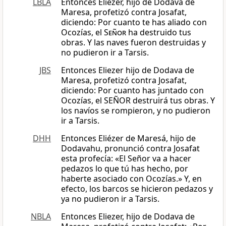
LBLA
Entonces Eliezer, hijo de Dodava de
Maresa, profetizó contra Josafat,
diciendo: Por cuanto te has aliado con
Ocozías, el
Señor
ha destruido tus
obras. Y las naves fueron destruidas y
no pudieron ir a Tarsis.
JBS
Entonces Eliezer hijo de Dodava de
Maresa, profetizó contra Josafat,
diciendo: Por cuanto has juntado con
Ocozías, el SEÑOR destruirá tus obras. Y
los navíos se rompieron, y no pudieron
ir a Tarsis.
DHH
Entonces Eliézer de Maresá, hijo de
Dodavahu, pronunció contra Josafat
esta profecía: «El Señor va a hacer
pedazos lo que tú has hecho, por
haberte asociado con Ocozías.» Y, en
efecto, los barcos se hicieron pedazos y
ya no pudieron ir a Tarsis.
NBLA
Entonces Eliezer, hijo de Dodava de