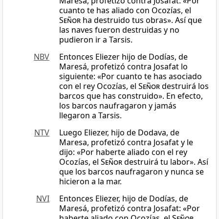
Maresa, profetizó contra Josafat: «Por
cuanto te has aliado con Ocozías, el
Señor
ha destruido tus obras». Así que
las naves fueron destruidas y no
pudieron ir a Tarsis.
NBV
Entonces Eliezer hijo de Dodías, de
Maresá, profetizó contra Josafat lo
siguiente: «Por cuanto te has asociado
con el rey Ocozías, el
Señor
destruirá los
barcos que has construido». En efecto,
los barcos naufragaron y jamás
llegaron a Tarsis.
NTV
Luego Eliezer, hijo de Dodava, de
Maresa, profetizó contra Josafat y le
dijo: «Por haberte aliado con el rey
Ocozías, el
Señor
destruirá tu labor». Así
que los barcos naufragaron y nunca se
hicieron a la mar.
NVI
Entonces Eliezer, hijo de Dodías, de
Maresá, profetizó contra Josafat: «Por
haberte aliado con Ocozías, el
Señor