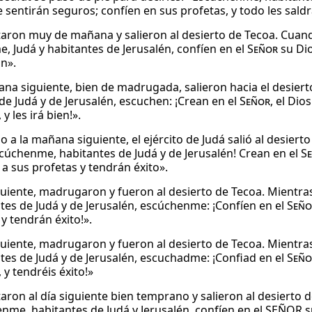
e sentirán seguros; confíen en sus profetas, y todo les saldr
taron muy de mañana y salieron al desierto de Tecoa. Cuando 
, Judá y habitantes de Jerusalén, confíen en el
Señor
su Dio
án».
ana siguiente, bien de madrugada, salieron hacia el desierto
de Judá y de Jerusalén, escuchen: ¡Crean en el
Señor
, el Dio
 y les irá bien!».
a la mañana siguiente, el ejército de Judá salió al desierto
Escúchenme, habitantes de Judá y de Jerusalén! Crean en el
S
 a sus profetas y tendrán éxito».
iguiente, madrugaron y fueron al desierto de Tecoa. Mientras
tes de Judá y de Jerusalén, escúchenme: ¡Confíen en el
Seño
y tendrán éxito!».
iguiente, madrugaron y fueron al desierto de Tecoa. Mientras
tes de Judá y de Jerusalén, escuchadme: ¡Confiad en el
Seño
 y tendréis éxito!»
aron al día siguiente bien temprano y salieron al desierto de
nme, habitantes de Judá y Jerusalén, confíen en el SEÑOR su