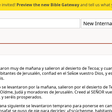
 invited!
Preview the new Bible Gateway
and tell us what 
New Internat
taron muy de mañana y salieron al desierto de Tecoa; y cuand
abitantes de Jerusalén, confiad en el
Señor
vuestro Dios, y e
is.
 se levantaron por la mañana, salieron por el desierto de Te
o: Oídme, Judá y moradores de Jerusalén. Creed al SEÑOR vues
, y seréis prosperados.
ana siguiente se levantaron temprano para ponerse en cami
 Josafat se puso de pie para decirles: «Escúchenme, habitante