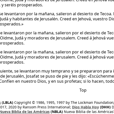
, y seréis prosperados.
 levantaron por la mañana, salieron al desierto de Tecoa. Mi
Judá y habitantes de Jerusalén. Creed en Jehová, vuestro Dio
rosperados.»
e levantaron por la mañana, salieron por el desierto de Tec
o: Oidme, Judá y moradores de Jerusalem. Creed á Jehová vues
 prosperados.
e levantaron por la mañana, salieron por el desierto de Tec
o: Oidme, Judá y moradores de Jerusalem. Creed á Jehová vues
 prosperados.
iguiente, se levantaron muy temprano y se prepararon para i
 de Jerusalén, Josafat se puso de pie y les dijo: «Escúchenme
Confíen en nuestro Dios, y en sus profetas; si lo hacen, tod
Top
s
(LBLA)
Copyright © 1986, 1995, 1997 by The Lockman Foundation
2017, 2020 by Ransom Press International;
Dios Habla Hoy
(DHH)
D
Nueva Biblia de las Américas
(NBLA)
Nueva Biblia de las América