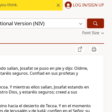
you think.
LOG IN/SIGN UP
ional Version (NIV)
Font Size
o salían, Josafat se puso en pie y dijo: Oídme,
staréis seguros. Confiad en sus profetas y
coa. Y mientras ellos salían, Josafat estando en
tro Dios, y estaréis seguros; creed a sus
no hacia el desierto de Tecoa. Y en el momento
s de Jerusalén y de Judá: confíen en el Señor, su