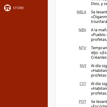
Dios, y s
STORE
NBLA
Se levan
«Óiganme
triunfar
NBV
A la mañ
«Pueblo 
profetas,
NTV
Temprano 
dijo: «¡
Créanles
NVI
Al día s
«Habitan
profetas 
CST
Al día s
«Habitan
profetas,
PDT
Se levant
«Escúche