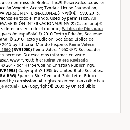
do con permiso de Biblica, Inc.® Reservados todos los
ucción Viviente, &copy; Tyndale House Foundation,
UEVA VERSIÓN INTERNACIONAL® NVI® © 1999, 2015,
erechos en todo el mundo. Used by permission. All
UEVA VERSIÓN INTERNACIONAL® NVI® (Castellano) ©
los derechos en todo el mundo.;
Palabra de Dios para
 (versión española) © 2010 Texto y Edición, Sociedad
ana) © 2010 Texto y Edición, Sociedad Bíblica de
© 2015 by Editorial Mundo Hispano;
Reina Valera
a 1960
(RVR1960)
Reina-Valera 1960 ® © Sociedades
on permiso. Si desea más información visite
casa/, www.rvr60.bible;
Reina Valera Revisada
 © 2017 por HarperCollins Christian Publishing®
RVR1995)
Copyright © 1995 by United Bible Societies;
RV-BRG)
Spanish Blue Red and Gold Letter Edition
ed by Permission. All rights reserved. BRG Bible is a
je actual
(TLA)
Copyright © 2000 by United Bible