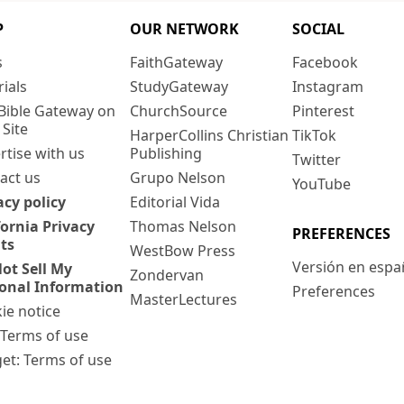
P
OUR NETWORK
SOCIAL
s
FaithGateway
Facebook
rials
StudyGateway
Instagram
Bible Gateway on
ChurchSource
Pinterest
 Site
HarperCollins Christian
TikTok
rtise with us
Publishing
Twitter
act us
Grupo Nelson
YouTube
acy policy
Editorial Vida
fornia Privacy
Thomas Nelson
PREFERENCES
ts
WestBow Press
Versión en espa
ot Sell My
Zondervan
onal Information
Preferences
MasterLectures
ie notice
: Terms of use
et: Terms of use