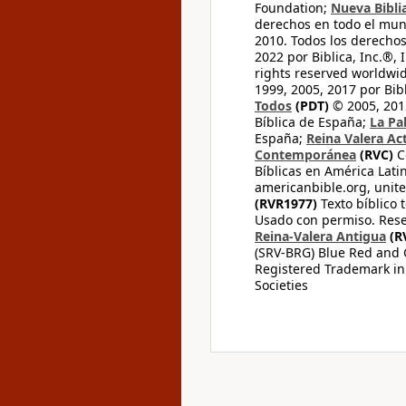
Foundation;
Nueva Bibli
derechos en todo el mu
2010. Todos los derecho
2022 por Biblica, Inc.®,
rights reserved worldwid
1999, 2005, 2017 por Bib
Todos
(PDT)
© 2005, 2015
Bíblica de España;
La Pa
España;
Reina Valera Ac
Contemporánea
(RVC)
C
Bíblicas en América Lati
americanbible.org, unite
(RVR1977)
Texto bíblico 
Usado con permiso. Rese
Reina-Valera Antigua
(R
(SRV-BRG) Blue Red and G
Registered Trademark in
Societies