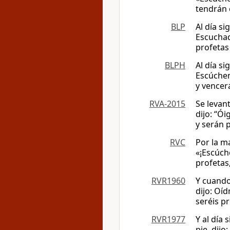
tendrán 
BLP
Al día si
Escuchad
profetas
BLPH
Al día si
Escúchen
y vencer
RVA-2015
Se levan
dijo: “Ó
y serán 
RVC
Por la ma
«¡Escúch
profetas,
RVR1960
Y cuando 
dijo: Oí
seréis p
RVR1977
Y al día 
pie, dij