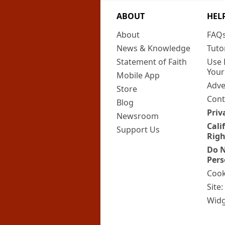
ABOUT
HEL
About
FAQ
News & Knowledge
Tuto
Statement of Faith
Use 
Your
Mobile App
Adve
Store
Cont
Blog
Priv
Newsroom
Cali
Support Us
Righ
Do N
Pers
Cook
Site
Widg