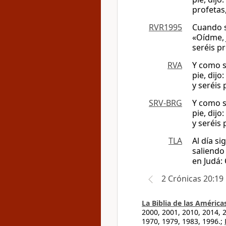
profetas
RVR1995
Cuando se
«Oídme, 
seréis p
RVA
Y como s
pie, dij
y seréis
SRV-BRG
Y como s
pie, dij
y seréis
TLA
Al día s
saliendo
en Judá: 
2 Crónicas 20:19
La Biblia de las América
2000, 2001, 2010, 2014, 
1970, 1979, 1983, 1996.;