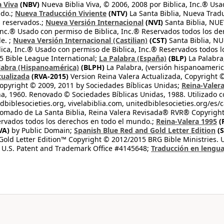
a Viva
(NBV)
Nueva Biblia Viva, © 2006, 2008 por Biblica, Inc.® Usa
ndo.;
Nueva Traducción Viviente
(NTV)
La Santa Biblia, Nueva Trad
s reservados.;
Nueva Versión Internacional
(NVI)
Santa Biblia, N
 Inc.® Usado con permiso de Biblica, Inc.® Reservados todos los d
e. ;
Nueva Versión Internacional (Castilian)
(CST)
Santa Biblia, N
lica, Inc.® Usado con permiso de Biblica, Inc.® Reservados todos 
 Bible League International;
La Palabra (España)
(BLP)
La Palabra,
labra (Hispanoamérica)
(BLPH)
La Palabra, (versión hispanoameric
tualizada
(RVA-2015)
Version Reina Valera Actualizada, Copyright 
opyright © 2009, 2011 by Sociedades Bíblicas Unidas;
Reina-Valer
na, 1960. Renovado © Sociedades Bíblicas Unidas, 1988. Utilizado c
dbiblesocieties.org, vivelabiblia.com, unitedbiblesocieties.org/es/
tomado de La Santa Biblia, Reina Valera Revisada® RVR® Copyright
rvados todos los derechos en todo el mundo.;
Reina-Valera 1995
(
VA)
by Public Domain;
Spanish Blue Red and Gold Letter Edition
(S
old Letter Edition™ Copyright © 2012/2015 BRG Bible Ministries. Us
 U.S. Patent and Trademark Office #4145648;
Traducción en lengua