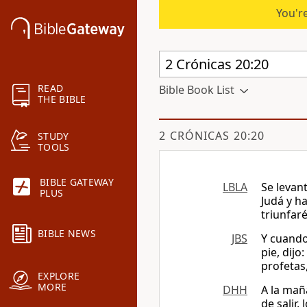
You're
READ
Bible Book List
THE BIBLE
2 CRÓNICAS 20:20
STUDY
TOOLS
BIBLE GATEWAY
LBLA
Se levan
PLUS
Judá y h
triunfaré
BIBLE NEWS
JBS
Y cuando
pie, dij
profetas
EXPLORE
MORE
DHH
A la mañ
de salir,