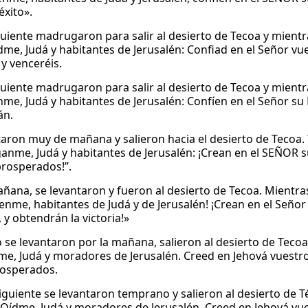
éxito».
guiente madrugaron para salir al desierto de Tecoa y mientras
me, Judá y habitantes de Jerusalén: Confiad en el Señor vue
 y venceréis.
guiente madrugaron para salir al desierto de Tecoa y mientras
me, Judá y habitantes de Jerusalén: Confíen en el Señor su 
án.
taron muy de mañana y salieron hacia el desierto de Tecoa. Y
iganme, Judá y habitantes de Jerusalén: ¡Crean en el SEÑOR s
prosperados!”.
ñana, se levantaron y fueron al desierto de Tecoa. Mientras e
enme, habitantes de Judá y de Jerusalén! ¡Crean en el Señor 
 y obtendrán la victoria!»
se levantaron por la mañana, salieron al desierto de Tecoa. 
dme, Judá y moradores de Jerusalén. Creed en Jehová vuestro 
rosperados.
siguiente se levantaron temprano y salieron al desierto de Té
o: Oídme, Judá y moradores de Jerusalén. Creed en Jehová vue