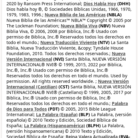
2020 by Ransom Press International;
Dios Habla Hoy
(DHH)
Dios habla hoy ®, © Sociedades Bíblicas Unidas, 1966, 1970,
1979, 1983, 1996.;
Nueva Biblia de las Américas
(NBLA)
Nueva Biblia de las Américas™ NBLA™ Copyright © 2005 por
The Lockman Foundation;
Nueva Biblia Viva
(NBV)
Nueva
Biblia Viva, © 2006, 2008 por Biblica, Inc.® Usado con
permiso de Biblica, Inc.® Reservados todos los derechos en
todo el mundo.;
Nueva Traducción Viviente
(NTV)
La Santa
Biblia, Nueva Traducción Viviente, &copy; Tyndale House
Foundation, 2010. Todos los derechos reservados.;
Nueva
Versión Internacional
(NVI)
Santa Biblia, NUEVA VERSIÓN
INTERNACIONAL® NVI® © 1999, 2015, 2022 por Biblica,
Inc.®, Inc.® Usado con permiso de Biblica, Inc.®
Reservados todos los derechos en todo el mundo. Used by
permission. All rights reserved worldwide. ;
Nueva Versión
Internacional (Castilian)
(CST)
Santa Biblia, NUEVA VERSIÓN
INTERNACIONAL® NVI® (Castellano) © 1999, 2005, 2017 por
Biblica, Inc.® Usado con permiso de Biblica, Inc.®
Reservados todos los derechos en todo el mundo.;
Palabra
de Dios para Todos
(PDT)
© 2005, 2015 Bible League
International;
La Palabra (España)
(BLP)
La Palabra, (versión
española) © 2010 Texto y Edición, Sociedad Bíblica de
España;
La Palabra (Hispanoamérica)
(BLPH)
La Palabra,
(versión hispanoamericana) © 2010 Texto y Edición,
Sociedad Bíblica de España;
Reina Valera Actualizada
(RVA-