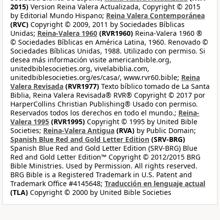
2015)
Version Reina Valera Actualizada, Copyright © 2015
by Editorial Mundo Hispano;
Reina Valera Contemporánea
(RVC)
Copyright © 2009, 2011 by Sociedades Bíblicas
Unidas;
Reina-Valera 1960
(RVR1960)
Reina-Valera 1960 ®
© Sociedades Bíblicas en América Latina, 1960. Renovado ©
Sociedades Bíblicas Unidas, 1988. Utilizado con permiso. Si
desea más información visite americanbible.org,
unitedbiblesocieties.org, vivelabiblia.com,
unitedbiblesocieties.org/es/casa/, www.rvr60.bible;
Reina
Valera Revisada
(RVR1977)
Texto bíblico tomado de La Santa
Biblia, Reina Valera Revisada® RVR® Copyright © 2017 por
HarperCollins Christian Publishing® Usado con permiso.
Reservados todos los derechos en todo el mundo.;
Reina-
Valera 1995
(RVR1995)
Copyright © 1995 by United Bible
Societies;
Reina-Valera Antigua
(RVA)
by Public Domain;
Spanish Blue Red and Gold Letter Edition
(SRV-BRG)
Spanish Blue Red and Gold Letter Edition (SRV-BRG) Blue
Red and Gold Letter Edition™ Copyright © 2012/2015 BRG
Bible Ministries. Used by Permission. All rights reserved.
BRG Bible is a Registered Trademark in U.S. Patent and
Trademark Office #4145648;
Traducción en lenguaje actual
(TLA)
Copyright © 2000 by United Bible Societies