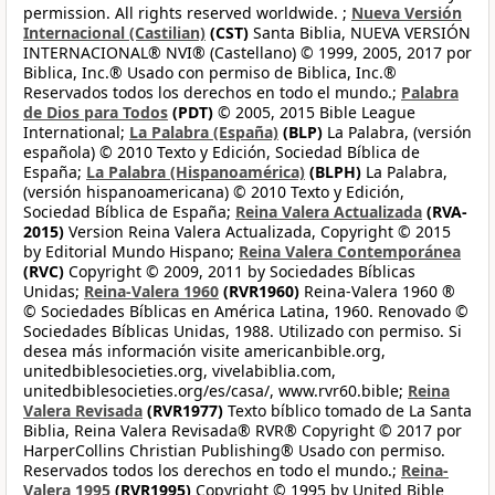
permission. All rights reserved worldwide. ;
Nueva Versión
Internacional (Castilian)
(CST)
Santa Biblia, NUEVA VERSIÓN
INTERNACIONAL® NVI® (Castellano) © 1999, 2005, 2017 por
Biblica, Inc.® Usado con permiso de Biblica, Inc.®
Reservados todos los derechos en todo el mundo.;
Palabra
de Dios para Todos
(PDT)
© 2005, 2015 Bible League
International;
La Palabra (España)
(BLP)
La Palabra, (versión
española) © 2010 Texto y Edición, Sociedad Bíblica de
España;
La Palabra (Hispanoamérica)
(BLPH)
La Palabra,
(versión hispanoamericana) © 2010 Texto y Edición,
Sociedad Bíblica de España;
Reina Valera Actualizada
(RVA-
2015)
Version Reina Valera Actualizada, Copyright © 2015
by Editorial Mundo Hispano;
Reina Valera Contemporánea
(RVC)
Copyright © 2009, 2011 by Sociedades Bíblicas
Unidas;
Reina-Valera 1960
(RVR1960)
Reina-Valera 1960 ®
© Sociedades Bíblicas en América Latina, 1960. Renovado ©
Sociedades Bíblicas Unidas, 1988. Utilizado con permiso. Si
desea más información visite americanbible.org,
unitedbiblesocieties.org, vivelabiblia.com,
unitedbiblesocieties.org/es/casa/, www.rvr60.bible;
Reina
Valera Revisada
(RVR1977)
Texto bíblico tomado de La Santa
Biblia, Reina Valera Revisada® RVR® Copyright © 2017 por
HarperCollins Christian Publishing® Usado con permiso.
Reservados todos los derechos en todo el mundo.;
Reina-
Valera 1995
(RVR1995)
Copyright © 1995 by United Bible