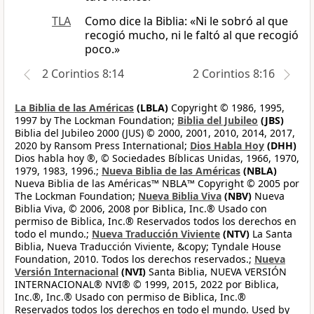
TLA
Como dice la Biblia: «Ni le sobró al que
recogió mucho, ni le faltó al que recogió
poco.»
2 Corintios 8:14
2 Corintios 8:16
La Biblia de las Américas
(LBLA)
Copyright © 1986, 1995,
1997 by The Lockman Foundation;
Biblia del Jubileo
(JBS)
Biblia del Jubileo 2000 (JUS) © 2000, 2001, 2010, 2014, 2017,
2020 by Ransom Press International;
Dios Habla Hoy
(DHH)
Dios habla hoy ®, © Sociedades Bíblicas Unidas, 1966, 1970,
1979, 1983, 1996.;
Nueva Biblia de las Américas
(NBLA)
Nueva Biblia de las Américas™ NBLA™ Copyright © 2005 por
The Lockman Foundation;
Nueva Biblia Viva
(NBV)
Nueva
Biblia Viva, © 2006, 2008 por Biblica, Inc.® Usado con
permiso de Biblica, Inc.® Reservados todos los derechos en
todo el mundo.;
Nueva Traducción Viviente
(NTV)
La Santa
Biblia, Nueva Traducción Viviente, &copy; Tyndale House
Foundation, 2010. Todos los derechos reservados.;
Nueva
Versión Internacional
(NVI)
Santa Biblia, NUEVA VERSIÓN
INTERNACIONAL® NVI® © 1999, 2015, 2022 por Biblica,
Inc.®, Inc.® Usado con permiso de Biblica, Inc.®
Reservados todos los derechos en todo el mundo. Used by