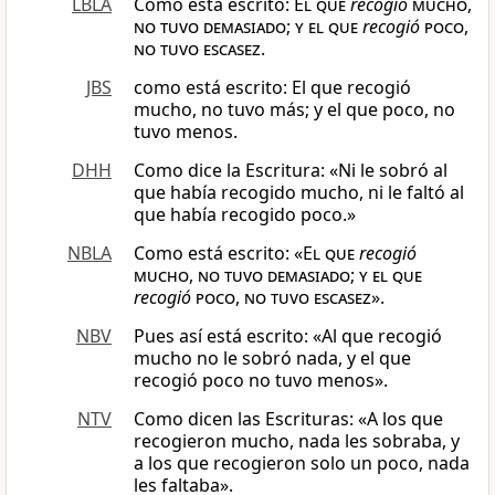
LBLA
Como está escrito:
El que
recogió
mucho,
no tuvo demasiado; y el que
recogió
poco,
no tuvo escasez
.
JBS
como está escrito: El que recogió
mucho, no tuvo más; y el que poco, no
tuvo menos.
DHH
Como dice la Escritura: «Ni le sobró al
que había recogido mucho, ni le faltó al
que había recogido poco.»
NBLA
Como está escrito: «
El que
recogió
mucho
,
no tuvo demasiado
;
y el que
recogió
poco
,
no tuvo escasez
».
NBV
Pues así está escrito: «Al que recogió
mucho no le sobró nada, y el que
recogió poco no tuvo menos».
NTV
Como dicen las Escrituras: «A los que
recogieron mucho, nada les sobraba, y
a los que recogieron solo un poco, nada
les faltaba».