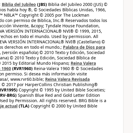
;
Biblia del Jubileo
(JBS)
Biblia del Jubileo 2000 (JUS) ©
ios habla hoy ®, © Sociedades Bíblicas Unidas, 1966,
s™ NBLA™ Copyright © 2005 por The Lockman
do con permiso de Biblica, Inc.® Reservados todos los
ucción Viviente, &copy; Tyndale House Foundation,
UEVA VERSIÓN INTERNACIONAL® NVI® © 1999, 2015,
erechos en todo el mundo. Used by permission. All
UEVA VERSIÓN INTERNACIONAL® NVI® (Castellano) ©
los derechos en todo el mundo.;
Palabra de Dios para
 (versión española) © 2010 Texto y Edición, Sociedad
ana) © 2010 Texto y Edición, Sociedad Bíblica de
© 2015 by Editorial Mundo Hispano;
Reina Valera
a 1960
(RVR1960)
Reina-Valera 1960 ® © Sociedades
on permiso. Si desea más información visite
casa/, www.rvr60.bible;
Reina Valera Revisada
 © 2017 por HarperCollins Christian Publishing®
RVR1995)
Copyright © 1995 by United Bible Societies;
RV-BRG)
Spanish Blue Red and Gold Letter Edition
ed by Permission. All rights reserved. BRG Bible is a
je actual
(TLA)
Copyright © 2000 by United Bible