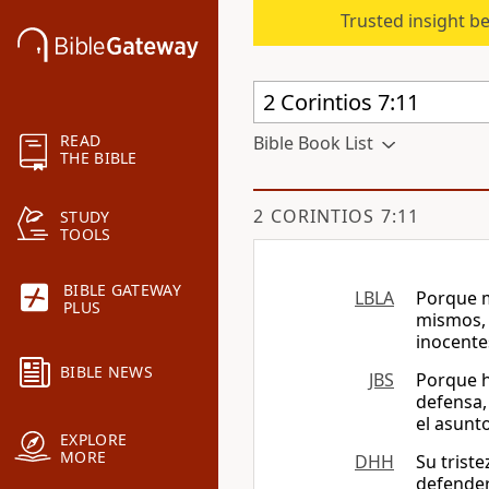
Trusted insight b
READ
Bible Book List
THE BIBLE
2 CORINTIOS 7:11
STUDY
TOOLS
BIBLE GATEWAY
LBLA
Porque m
PLUS
mismos, 
inocente
BIBLE NEWS
JBS
Porque h
defensa
el asunto
EXPLORE
MORE
DHH
Su trist
defender