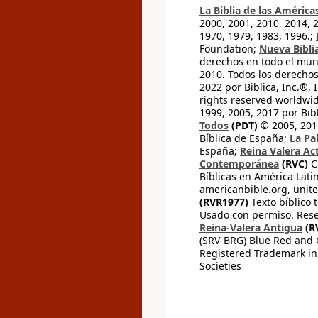
La Biblia de las América
2000, 2001, 2010, 2014, 
1970, 1979, 1983, 1996.;
Foundation;
Nueva Bibli
derechos en todo el mu
2010. Todos los derecho
2022 por Biblica, Inc.®,
rights reserved worldwid
1999, 2005, 2017 por Bib
Todos
(PDT)
© 2005, 2015
Bíblica de España;
La Pa
España;
Reina Valera Ac
Contemporánea
(RVC)
C
Bíblicas en América Lati
americanbible.org, unite
(RVR1977)
Texto bíblico 
Usado con permiso. Rese
Reina-Valera Antigua
(R
(SRV-BRG) Blue Red and G
Registered Trademark in
Societies