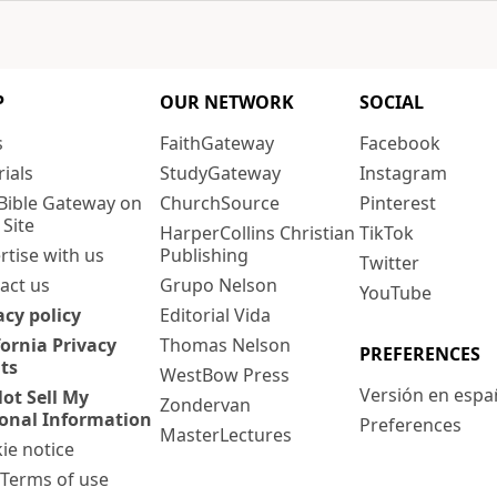
P
OUR NETWORK
SOCIAL
s
FaithGateway
Facebook
rials
StudyGateway
Instagram
Bible Gateway on
ChurchSource
Pinterest
 Site
HarperCollins Christian
TikTok
rtise with us
Publishing
Twitter
act us
Grupo Nelson
YouTube
acy policy
Editorial Vida
fornia Privacy
Thomas Nelson
PREFERENCES
ts
WestBow Press
Versión en espa
ot Sell My
Zondervan
onal Information
Preferences
MasterLectures
ie notice
: Terms of use