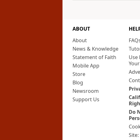
ABOUT
HEL
About
FAQ
News & Knowledge
Tuto
Statement of Faith
Use 
Your
Mobile App
Adve
Store
Cont
Blog
Priv
Newsroom
Cali
Support Us
Righ
Do N
Pers
Cook
Site