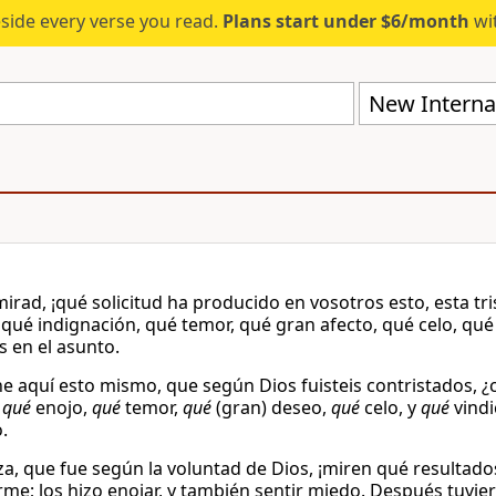
eside every verse you read.
Plans start under $6/month
wit
New Internat
irad, ¡qué solicitud ha producido en vosotros esto, esta tr
qué indignación, qué temor, qué gran afecto, qué celo, qué
s en el asunto.
e aquí esto mismo, que según Dios fuisteis contristados, ¿c
,
qué
enojo,
qué
temor,
qué
(gran) deseo,
qué
celo, y
qué
vindi
.
eza, que fue según la voluntad de Dios, ¡miren qué resultado
me; los hizo enojar, y también sentir miedo. Después tuvier