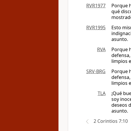
RVR1977
Porque h
qué disc
mostrado
RVR1995
Esto mis
indignac
asunto.
RVA
Porque h
defensa,
limpios 
SRV-BRG
Porque h
defensa,
limpios 
TLA
¡Qué bue
soy inoc
deseos d
asunto.
2 Corintios 7:10