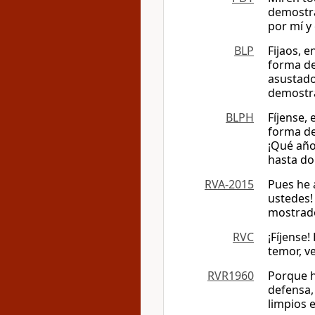
demostra
por mí y
BLP
Fijaos, 
forma de
asustado
demostra
BLPH
Fíjense,
forma de
¡Qué año
hasta do
RVA-2015
Pues he 
ustedes!
mostrado
RVC
¡Fíjense
temor, v
RVR1960
Porque h
defensa,
limpios e