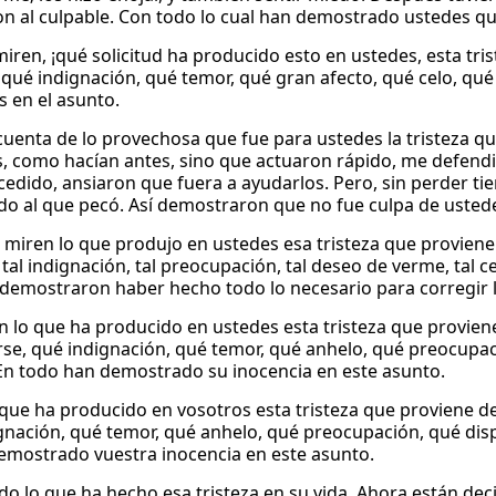
on al culpable. Con todo lo cual han demostrado ustedes qu
iren, ¡qué solicitud ha producido esto en ustedes, esta tri
qué indignación, qué temor, qué gran afecto, qué celo, qué
s en el asunto.
cuenta de lo provechosa que fue para ustedes la tristeza qu
 como hacían antes, sino que actuaron rápido, me defendi
cedido, ansiaron que fuera a ayudarlos. Pero, sin perder ti
do al que pecó. Así demostraron que no fue culpa de usted
 miren lo que produjo en ustedes esa tristeza que proviene d
al indignación, tal preocupación, tal deseo de verme, tal cel
demostraron haber hecho todo lo necesario para corregir l
en lo que ha producido en ustedes esta tristeza que provie
rse, qué indignación, qué temor, qué anhelo, qué preocupac
! En todo han demostrado su inocencia en este asunto.
o que ha producido en vosotros esta tristeza que proviene d
gnación, qué temor, qué anhelo, qué preocupación, qué dispo
emostrado vuestra inocencia en este asunto.
do lo que ha hecho esa tristeza en su vida. Ahora están dec