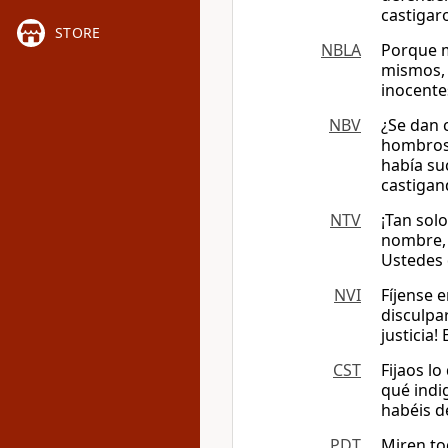
castigar
STORE
NBLA
Porque m
mismos, 
inocente
NBV
¿Se dan 
hombros,
había su
castigan
NTV
¡Tan solo
nombre, t
Ustedes 
NVI
Fíjense 
disculpa
justicia
CST
Fijaos l
qué indi
habéis d
PDT
Miren to