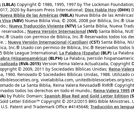
s
(LBLA)
Copyright © 1986, 1995, 1997 by The Lockman Foundation
2017, 2020 by Ransom Press International;
Dios Habla Hoy
(DHH)
D
Nueva Biblia de las Américas
(NBLA)
Nueva Biblia de las América
a Viva
(NBV)
Nueva Biblia Viva, © 2006, 2008 por Biblica, Inc.® Usa
ndo.;
Nueva Traducción Viviente
(NTV)
La Santa Biblia, Nueva Trad
s reservados.;
Nueva Versión Internacional
(NVI)
Santa Biblia, N
 Inc.® Usado con permiso de Biblica, Inc.® Reservados todos los d
e. ;
Nueva Versión Internacional (Castilian)
(CST)
Santa Biblia, N
lica, Inc.® Usado con permiso de Biblica, Inc.® Reservados todos 
 Bible League International;
La Palabra (España)
(BLP)
La Palabra,
labra (Hispanoamérica)
(BLPH)
La Palabra, (versión hispanoameric
tualizada
(RVA-2015)
Version Reina Valera Actualizada, Copyright 
opyright © 2009, 2011 by Sociedades Bíblicas Unidas;
Reina-Valer
na, 1960. Renovado © Sociedades Bíblicas Unidas, 1988. Utilizado c
dbiblesocieties.org, vivelabiblia.com, unitedbiblesocieties.org/es/
tomado de La Santa Biblia, Reina Valera Revisada® RVR® Copyright
rvados todos los derechos en todo el mundo.;
Reina-Valera 1995
(
VA)
by Public Domain;
Spanish Blue Red and Gold Letter Edition
(S
old Letter Edition™ Copyright © 2012/2015 BRG Bible Ministries. Us
 U.S. Patent and Trademark Office #4145648;
Traducción en lengua