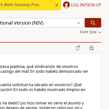
h Bible Gateway Plus.
LOG IN/SIGN UP
ional Version (NIV)
Font Size
isteza piadosa, qué vindicación de vosotros
 castigo del mal! En todo habéis demostrado ser
uánta solicitud ha obrado en vosotros? ¡
Qué
cación! En todo os habéis mostrado limpios en
s ha dado! Los hizo tomar en serio el asunto y
on deseos de verme, sintieron celos por mí y