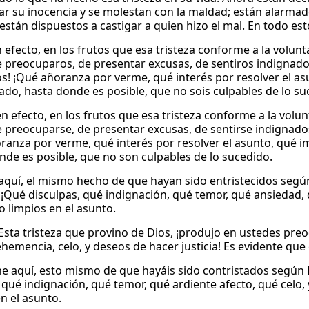
r su inocencia y se molestan con la maldad; están alarmad
 están dispuestos a castigar a quien hizo el mal. En todo es
en efecto, en los frutos que esa tristeza conforme a la volu
 preocuparos, de presentar excusas, de sentiros indignado
s! ¡Qué añoranza por verme, qué interés por resolver el asu
do, hasta donde es posible, que no sois culpables de lo su
 en efecto, en los frutos que esa tristeza conforme a la vol
 preocuparse, de presentar excusas, de sentirse indignados
ranza por verme, qué interés por resolver el asunto, qué i
nde es posible, que no son culpables de lo sucedido.
aquí, el mismo hecho de que hayan sido entristecidos según
 ¡Qué disculpas, qué indignación, qué temor, qué ansiedad, 
 limpios en el asunto.
! Esta tristeza que provino de Dios, ¡produjo en ustedes pre
ehemencia, celo, y deseos de hacer justicia! Es evidente que
e aquí, esto mismo de que hayáis sido contristados según D
 qué indignación, qué temor, qué ardiente afecto, qué celo,
n el asunto.