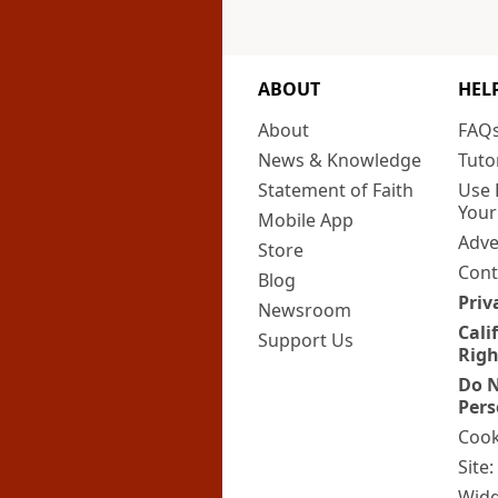
ABOUT
HEL
About
FAQ
News & Knowledge
Tuto
Statement of Faith
Use 
Your
Mobile App
Adve
Store
Cont
Blog
Priv
Newsroom
Cali
Support Us
Righ
Do N
Pers
Cook
Site
Widg