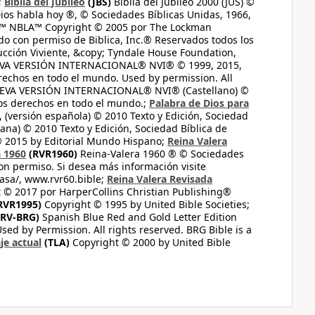
;
Biblia del Jubileo
(JBS)
Biblia del Jubileo 2000 (JUS) ©
ios habla hoy ®, © Sociedades Bíblicas Unidas, 1966,
s™ NBLA™ Copyright © 2005 por The Lockman
do con permiso de Biblica, Inc.® Reservados todos los
ucción Viviente, &copy; Tyndale House Foundation,
UEVA VERSIÓN INTERNACIONAL® NVI® © 1999, 2015,
erechos en todo el mundo. Used by permission. All
UEVA VERSIÓN INTERNACIONAL® NVI® (Castellano) ©
los derechos en todo el mundo.;
Palabra de Dios para
 (versión española) © 2010 Texto y Edición, Sociedad
ana) © 2010 Texto y Edición, Sociedad Bíblica de
© 2015 by Editorial Mundo Hispano;
Reina Valera
a 1960
(RVR1960)
Reina-Valera 1960 ® © Sociedades
on permiso. Si desea más información visite
casa/, www.rvr60.bible;
Reina Valera Revisada
 © 2017 por HarperCollins Christian Publishing®
RVR1995)
Copyright © 1995 by United Bible Societies;
RV-BRG)
Spanish Blue Red and Gold Letter Edition
ed by Permission. All rights reserved. BRG Bible is a
je actual
(TLA)
Copyright © 2000 by United Bible