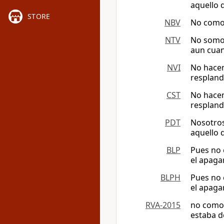
aquello 
STORE
NBV
No como M
NTV
No somos
aun cuan
NVI
No hacem
respland
CST
No hacem
respland
PDT
Nosotros
aquello 
BLP
Pues no 
el apaga
BLPH
Pues no 
el apaga
RVA-2015
no como M
estaba d