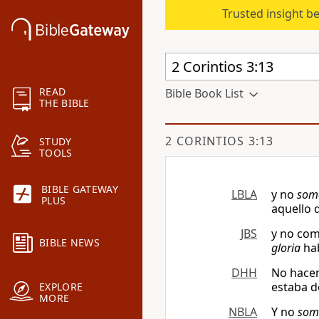
Trusted insight b
READ
Bible Book List
THE BIBLE
2 CORINTIOS 3:13
STUDY
TOOLS
BIBLE GATEWAY
LBLA
y no
som
PLUS
aquello 
JBS
y no co
BIBLE NEWS
gloria
hab
DHH
No hacem
estaba d
EXPLORE
MORE
NBLA
Y no
som