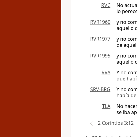
RVC
No actua
lo perec
RVR1960
y no como
aquello 
RVR1977
y no como
de aquel
RVR1995
y no como
aquello 
RVA
Y no como
que habí
SRV-BRG
Y no co
había de
TLA
No hacem
se iba a
2 Corintios 3:12