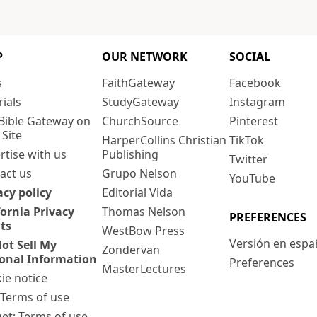
P
OUR NETWORK
SOCIAL
s
FaithGateway
Facebook
rials
StudyGateway
Instagram
Bible Gateway on
ChurchSource
Pinterest
 Site
HarperCollins Christian
TikTok
rtise with us
Publishing
Twitter
act us
Grupo Nelson
YouTube
acy policy
Editorial Vida
fornia Privacy
Thomas Nelson
PREFERENCES
ts
WestBow Press
Versión en espa
ot Sell My
Zondervan
onal Information
Preferences
MasterLectures
ie notice
: Terms of use
et: Terms of use