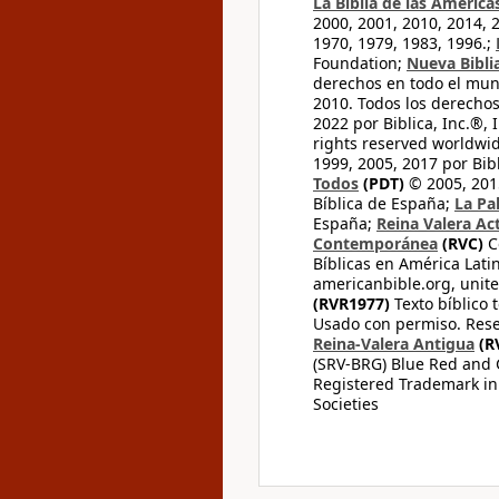
La Biblia de las América
2000, 2001, 2010, 2014, 
1970, 1979, 1983, 1996.;
Foundation;
Nueva Bibli
derechos en todo el mu
2010. Todos los derecho
2022 por Biblica, Inc.®,
rights reserved worldwid
1999, 2005, 2017 por Bib
Todos
(PDT)
© 2005, 2015
Bíblica de España;
La Pa
España;
Reina Valera Ac
Contemporánea
(RVC)
C
Bíblicas en América Lati
americanbible.org, unite
(RVR1977)
Texto bíblico 
Usado con permiso. Rese
Reina-Valera Antigua
(R
(SRV-BRG) Blue Red and G
Registered Trademark in
Societies