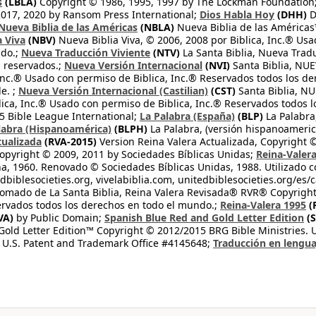
s
(LBLA)
Copyright © 1986, 1995, 1997 by The Lockman Foundation
2017, 2020 by Ransom Press International;
Dios Habla Hoy
(DHH)
D
Nueva Biblia de las Américas
(NBLA)
Nueva Biblia de las América
a Viva
(NBV)
Nueva Biblia Viva, © 2006, 2008 por Biblica, Inc.® Usa
ndo.;
Nueva Traducción Viviente
(NTV)
La Santa Biblia, Nueva Trad
s reservados.;
Nueva Versión Internacional
(NVI)
Santa Biblia, N
 Inc.® Usado con permiso de Biblica, Inc.® Reservados todos los d
e. ;
Nueva Versión Internacional (Castilian)
(CST)
Santa Biblia, N
lica, Inc.® Usado con permiso de Biblica, Inc.® Reservados todos 
 Bible League International;
La Palabra (España)
(BLP)
La Palabra,
labra (Hispanoamérica)
(BLPH)
La Palabra, (versión hispanoameric
tualizada
(RVA-2015)
Version Reina Valera Actualizada, Copyright 
opyright © 2009, 2011 by Sociedades Bíblicas Unidas;
Reina-Valer
na, 1960. Renovado © Sociedades Bíblicas Unidas, 1988. Utilizado c
dbiblesocieties.org, vivelabiblia.com, unitedbiblesocieties.org/es/
tomado de La Santa Biblia, Reina Valera Revisada® RVR® Copyright
rvados todos los derechos en todo el mundo.;
Reina-Valera 1995
(
VA)
by Public Domain;
Spanish Blue Red and Gold Letter Edition
(S
old Letter Edition™ Copyright © 2012/2015 BRG Bible Ministries. Us
 U.S. Patent and Trademark Office #4145648;
Traducción en lengua