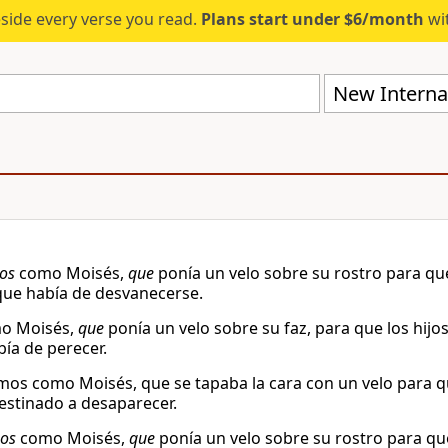
eside every verse you read.
Plans start under $6/month
wit
New Internat
os
como Moisés,
que
ponía un velo sobre su rostro para que l
que había de desvanecerse.
mo Moisés,
que
ponía un velo sobre su faz, para que los hijos
ía de perecer.
os como Moisés, que se tapaba la cara con un velo para que 
estinado a desaparecer.
os
como Moisés,
que
ponía un velo sobre su rostro para que l