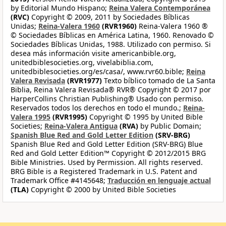
by Editorial Mundo Hispano;
Reina Valera Contemporánea
(RVC)
Copyright © 2009, 2011 by Sociedades Bíblicas
Unidas;
Reina-Valera 1960
(RVR1960)
Reina-Valera 1960 ®
© Sociedades Bíblicas en América Latina, 1960. Renovado ©
Sociedades Bíblicas Unidas, 1988. Utilizado con permiso. Si
desea más información visite americanbible.org,
unitedbiblesocieties.org, vivelabiblia.com,
unitedbiblesocieties.org/es/casa/, www.rvr60.bible;
Reina
Valera Revisada
(RVR1977)
Texto bíblico tomado de La Santa
Biblia, Reina Valera Revisada® RVR® Copyright © 2017 por
HarperCollins Christian Publishing® Usado con permiso.
Reservados todos los derechos en todo el mundo.;
Reina-
Valera 1995
(RVR1995)
Copyright © 1995 by United Bible
Societies;
Reina-Valera Antigua
(RVA)
by Public Domain;
Spanish Blue Red and Gold Letter Edition
(SRV-BRG)
Spanish Blue Red and Gold Letter Edition (SRV-BRG) Blue
Red and Gold Letter Edition™ Copyright © 2012/2015 BRG
Bible Ministries. Used by Permission. All rights reserved.
BRG Bible is a Registered Trademark in U.S. Patent and
Trademark Office #4145648;
Traducción en lenguaje actual
(TLA)
Copyright © 2000 by United Bible Societies