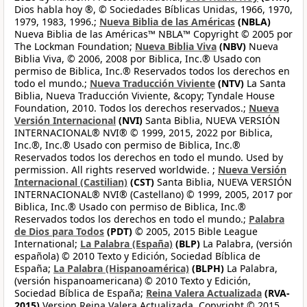
Dios habla hoy ®, © Sociedades Bíblicas Unidas, 1966, 1970,
1979, 1983, 1996.;
Nueva Biblia de las Américas
(NBLA)
Nueva Biblia de las Américas™ NBLA™ Copyright © 2005 por
The Lockman Foundation;
Nueva Biblia Viva
(NBV)
Nueva
Biblia Viva, © 2006, 2008 por Biblica, Inc.® Usado con
permiso de Biblica, Inc.® Reservados todos los derechos en
todo el mundo.;
Nueva Traducción Viviente
(NTV)
La Santa
Biblia, Nueva Traducción Viviente, &copy; Tyndale House
Foundation, 2010. Todos los derechos reservados.;
Nueva
Versión Internacional
(NVI)
Santa Biblia, NUEVA VERSIÓN
INTERNACIONAL® NVI® © 1999, 2015, 2022 por Biblica,
Inc.®, Inc.® Usado con permiso de Biblica, Inc.®
Reservados todos los derechos en todo el mundo. Used by
permission. All rights reserved worldwide. ;
Nueva Versión
Internacional (Castilian)
(CST)
Santa Biblia, NUEVA VERSIÓN
INTERNACIONAL® NVI® (Castellano) © 1999, 2005, 2017 por
Biblica, Inc.® Usado con permiso de Biblica, Inc.®
Reservados todos los derechos en todo el mundo.;
Palabra
de Dios para Todos
(PDT)
© 2005, 2015 Bible League
International;
La Palabra (España)
(BLP)
La Palabra, (versión
española) © 2010 Texto y Edición, Sociedad Bíblica de
España;
La Palabra (Hispanoamérica)
(BLPH)
La Palabra,
(versión hispanoamericana) © 2010 Texto y Edición,
Sociedad Bíblica de España;
Reina Valera Actualizada
(RVA-
2015)
Version Reina Valera Actualizada, Copyright © 2015