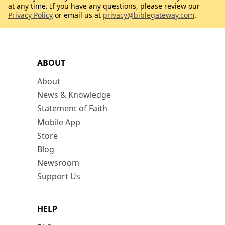
at any time. If you have any questions, please review our
Privacy Policy
or email us at
privacy@biblegateway.com
.
ABOUT
About
News & Knowledge
Statement of Faith
Mobile App
Store
Blog
Newsroom
Support Us
HELP