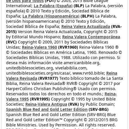
de Dios para Todos
(PDT)
© 2005, 2015 Bible League
International;
La Palabra (España)
(BLP)
La Palabra, (versión
española) © 2010 Texto y Edición, Sociedad Bíblica de
España;
La Palabra (Hispanoamérica)
(BLPH)
La Palabra,
(versión hispanoamericana) © 2010 Texto y Edición,
Sociedad Bíblica de España;
Reina Valera Actualizada
(RVA-
2015)
Version Reina Valera Actualizada, Copyright © 2015
by Editorial Mundo Hispano;
Reina Valera Contemporánea
(RVC)
Copyright © 2009, 2011 by Sociedades Bíblicas
Unidas;
Reina-Valera 1960
(RVR1960)
Reina-Valera 1960 ®
© Sociedades Bíblicas en América Latina, 1960. Renovado ©
Sociedades Bíblicas Unidas, 1988. Utilizado con permiso. Si
desea más información visite americanbible.org,
unitedbiblesocieties.org, vivelabiblia.com,
unitedbiblesocieties.org/es/casa/, www.rvr60.bible;
Reina
Valera Revisada
(RVR1977)
Texto bíblico tomado de La Santa
Biblia, Reina Valera Revisada® RVR® Copyright © 2017 por
HarperCollins Christian Publishing® Usado con permiso.
Reservados todos los derechos en todo el mundo.;
Reina-
Valera 1995
(RVR1995)
Copyright © 1995 by United Bible
Societies;
Reina-Valera Antigua
(RVA)
by Public Domain;
Spanish Blue Red and Gold Letter Edition
(SRV-BRG)
Spanish Blue Red and Gold Letter Edition (SRV-BRG) Blue
Red and Gold Letter Edition™ Copyright © 2012/2015 BRG
Bible Ministries. Used by Permission. All rights reserved.