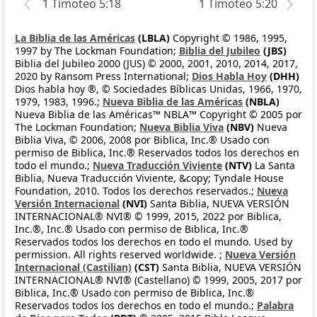
1 Timoteo 5:18
1 Timoteo 5:20
La Biblia de las Américas
(LBLA)
Copyright © 1986, 1995,
1997 by The Lockman Foundation;
Biblia del Jubileo
(JBS)
Biblia del Jubileo 2000 (JUS) © 2000, 2001, 2010, 2014, 2017,
2020 by Ransom Press International;
Dios Habla Hoy
(DHH)
Dios habla hoy ®, © Sociedades Bíblicas Unidas, 1966, 1970,
1979, 1983, 1996.;
Nueva Biblia de las Américas
(NBLA)
Nueva Biblia de las Américas™ NBLA™ Copyright © 2005 por
The Lockman Foundation;
Nueva Biblia Viva
(NBV)
Nueva
Biblia Viva, © 2006, 2008 por Biblica, Inc.® Usado con
permiso de Biblica, Inc.® Reservados todos los derechos en
todo el mundo.;
Nueva Traducción Viviente
(NTV)
La Santa
Biblia, Nueva Traducción Viviente, &copy; Tyndale House
Foundation, 2010. Todos los derechos reservados.;
Nueva
Versión Internacional
(NVI)
Santa Biblia, NUEVA VERSIÓN
INTERNACIONAL® NVI® © 1999, 2015, 2022 por Biblica,
Inc.®, Inc.® Usado con permiso de Biblica, Inc.®
Reservados todos los derechos en todo el mundo. Used by
permission. All rights reserved worldwide. ;
Nueva Versión
Internacional (Castilian)
(CST)
Santa Biblia, NUEVA VERSIÓN
INTERNACIONAL® NVI® (Castellano) © 1999, 2005, 2017 por
Biblica, Inc.® Usado con permiso de Biblica, Inc.®
Reservados todos los derechos en todo el mundo.;
Palabra