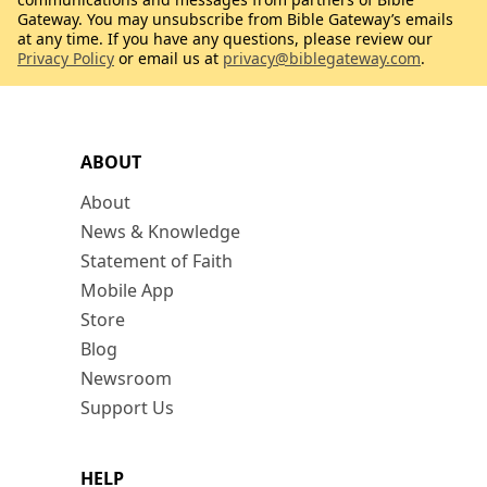
Gateway. You may unsubscribe from Bible Gateway’s emails
at any time. If you have any questions, please review our
Privacy Policy
or email us at
privacy@biblegateway.com
.
ABOUT
About
News & Knowledge
Statement of Faith
Mobile App
Store
Blog
Newsroom
Support Us
HELP