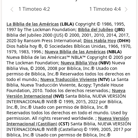
1 Timoteo 4:2
1 Timoteo 4:4
La Biblia de las Américas
(LBLA)
Copyright © 1986, 1995,
1997 by The Lockman Foundation;
Biblia del Jubileo
(JBS)
Biblia del Jubileo 2000 (JUS) © 2000, 2001, 2010, 2014, 2017,
2020 by Ransom Press International;
Dios Habla Hoy
(DHH)
Dios habla hoy ®, © Sociedades Bíblicas Unidas, 1966, 1970,
1979, 1983, 1996.;
Nueva Biblia de las Américas
(NBLA)
Nueva Biblia de las Américas™ NBLA™ Copyright © 2005 por
The Lockman Foundation;
Nueva Biblia Viva
(NBV)
Nueva
Biblia Viva, © 2006, 2008 por Biblica, Inc.® Usado con
permiso de Biblica, Inc.® Reservados todos los derechos en
todo el mundo.;
Nueva Traducción Viviente
(NTV)
La Santa
Biblia, Nueva Traducción Viviente, &copy; Tyndale House
Foundation, 2010. Todos los derechos reservados.;
Nueva
Versión Internacional
(NVI)
Santa Biblia, NUEVA VERSIÓN
INTERNACIONAL® NVI® © 1999, 2015, 2022 por Biblica,
Inc.®, Inc.® Usado con permiso de Biblica, Inc.®
Reservados todos los derechos en todo el mundo. Used by
permission. All rights reserved worldwide. ;
Nueva Versión
Internacional (Castilian)
(CST)
Santa Biblia, NUEVA VERSIÓN
INTERNACIONAL® NVI® (Castellano) © 1999, 2005, 2017 por
Biblica, Inc.® Usado con permiso de Biblica, Inc.®