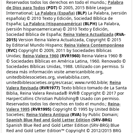
Reservados todos los derechos en todo el mundo.;
Palabra
de Dios para Todos
(PDT)
© 2005, 2015 Bible League
International;
La Palabra (España)
(BLP)
La Palabra, (versión
española) © 2010 Texto y Edición, Sociedad Bíblica de
España;
La Palabra (Hispanoamérica)
(BLPH)
La Palabra,
(versión hispanoamericana) © 2010 Texto y Edición,
Sociedad Bíblica de España;
Reina Valera Actualizada
(RVA-
2015)
Version Reina Valera Actualizada, Copyright © 2015
by Editorial Mundo Hispano;
Reina Valera Contemporánea
(RVC)
Copyright © 2009, 2011 by Sociedades Bíblicas
Unidas;
Reina-Valera 1960
(RVR1960)
Reina-Valera 1960 ®
© Sociedades Bíblicas en América Latina, 1960. Renovado ©
Sociedades Bíblicas Unidas, 1988. Utilizado con permiso. Si
desea más información visite americanbible.org,
unitedbiblesocieties.org, vivelabiblia.com,
unitedbiblesocieties.org/es/casa/, www.rvr60.bible;
Reina
Valera Revisada
(RVR1977)
Texto bíblico tomado de La Santa
Biblia, Reina Valera Revisada® RVR® Copyright © 2017 por
HarperCollins Christian Publishing® Usado con permiso.
Reservados todos los derechos en todo el mundo.;
Reina-
Valera 1995
(RVR1995)
Copyright © 1995 by United Bible
Societies;
Reina-Valera Antigua
(RVA)
by Public Domain;
Spanish Blue Red and Gold Letter Edition
(SRV-BRG)
Spanish Blue Red and Gold Letter Edition (SRV-BRG) Blue
Red and Gold Letter Edition™ Copyright © 2012/2015 BRG