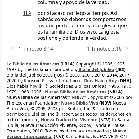
columna y apoyo de la verdad.
TLA
por si acaso no llego a tiempo. Así
sabrás cómo debemos comportarnos
los que pertenecemos a la iglesia, que
es la familia del Dios vivo. La iglesia
sostiene y defiende la verdad.
1 Timoteo 3:14
1 Timoteo 3:16
La Biblia de las Américas
(LBLA)
Copyright © 1986, 1995,
1997 by The Lockman Foundation;
Biblia del Jubileo
(JBS)
Biblia del Jubileo 2000 (JUS) © 2000, 2001, 2010, 2014, 2017,
2020 by Ransom Press International;
Dios Habla Hoy
(DHH)
Dios habla hoy ®, © Sociedades Bíblicas Unidas, 1966, 1970,
1979, 1983, 1996.;
Nueva Biblia de las Américas
(NBLA)
Nueva Biblia de las Américas™ NBLA™ Copyright © 2005 por
The Lockman Foundation;
Nueva Biblia Viva
(NBV)
Nueva
Biblia Viva, © 2006, 2008 por Biblica, Inc.® Usado con
permiso de Biblica, Inc.® Reservados todos los derechos en
todo el mundo.;
Nueva Traducción Viviente
(NTV)
La Santa
Biblia, Nueva Traducción Viviente, &copy; Tyndale House
Foundation, 2010. Todos los derechos reservados.;
Nueva
Versión Internacional
(NVI)
Santa Biblia, NUEVA VERSIÓN