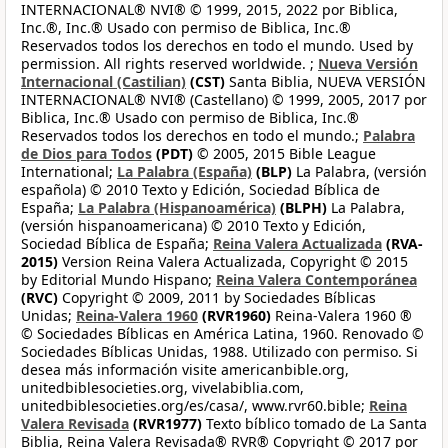
INTERNACIONAL® NVI® © 1999, 2015, 2022 por Biblica,
Inc.®, Inc.® Usado con permiso de Biblica, Inc.®
Reservados todos los derechos en todo el mundo. Used by
permission. All rights reserved worldwide. ;
Nueva Versión
Internacional (Castilian)
(CST)
Santa Biblia, NUEVA VERSIÓN
INTERNACIONAL® NVI® (Castellano) © 1999, 2005, 2017 por
Biblica, Inc.® Usado con permiso de Biblica, Inc.®
Reservados todos los derechos en todo el mundo.;
Palabra
de Dios para Todos
(PDT)
© 2005, 2015 Bible League
International;
La Palabra (España)
(BLP)
La Palabra, (versión
española) © 2010 Texto y Edición, Sociedad Bíblica de
España;
La Palabra (Hispanoamérica)
(BLPH)
La Palabra,
(versión hispanoamericana) © 2010 Texto y Edición,
Sociedad Bíblica de España;
Reina Valera Actualizada
(RVA-
2015)
Version Reina Valera Actualizada, Copyright © 2015
by Editorial Mundo Hispano;
Reina Valera Contemporánea
(RVC)
Copyright © 2009, 2011 by Sociedades Bíblicas
Unidas;
Reina-Valera 1960
(RVR1960)
Reina-Valera 1960 ®
© Sociedades Bíblicas en América Latina, 1960. Renovado ©
Sociedades Bíblicas Unidas, 1988. Utilizado con permiso. Si
desea más información visite americanbible.org,
unitedbiblesocieties.org, vivelabiblia.com,
unitedbiblesocieties.org/es/casa/, www.rvr60.bible;
Reina
Valera Revisada
(RVR1977)
Texto bíblico tomado de La Santa
Biblia, Reina Valera Revisada® RVR® Copyright © 2017 por