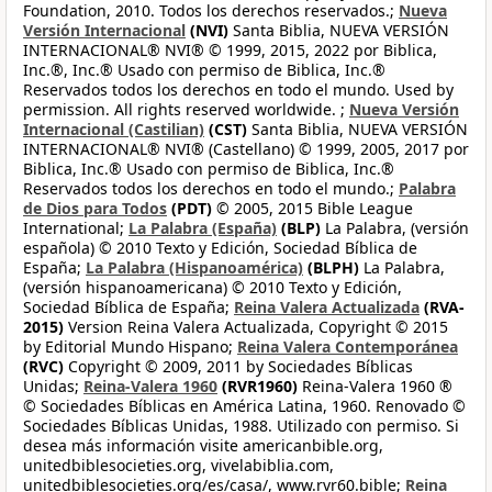
Foundation, 2010. Todos los derechos reservados.;
Nueva
Versión Internacional
(NVI)
Santa Biblia, NUEVA VERSIÓN
INTERNACIONAL® NVI® © 1999, 2015, 2022 por Biblica,
Inc.®, Inc.® Usado con permiso de Biblica, Inc.®
Reservados todos los derechos en todo el mundo. Used by
permission. All rights reserved worldwide. ;
Nueva Versión
Internacional (Castilian)
(CST)
Santa Biblia, NUEVA VERSIÓN
INTERNACIONAL® NVI® (Castellano) © 1999, 2005, 2017 por
Biblica, Inc.® Usado con permiso de Biblica, Inc.®
Reservados todos los derechos en todo el mundo.;
Palabra
de Dios para Todos
(PDT)
© 2005, 2015 Bible League
International;
La Palabra (España)
(BLP)
La Palabra, (versión
española) © 2010 Texto y Edición, Sociedad Bíblica de
España;
La Palabra (Hispanoamérica)
(BLPH)
La Palabra,
(versión hispanoamericana) © 2010 Texto y Edición,
Sociedad Bíblica de España;
Reina Valera Actualizada
(RVA-
2015)
Version Reina Valera Actualizada, Copyright © 2015
by Editorial Mundo Hispano;
Reina Valera Contemporánea
(RVC)
Copyright © 2009, 2011 by Sociedades Bíblicas
Unidas;
Reina-Valera 1960
(RVR1960)
Reina-Valera 1960 ®
© Sociedades Bíblicas en América Latina, 1960. Renovado ©
Sociedades Bíblicas Unidas, 1988. Utilizado con permiso. Si
desea más información visite americanbible.org,
unitedbiblesocieties.org, vivelabiblia.com,
unitedbiblesocieties.org/es/casa/, www.rvr60.bible;
Reina