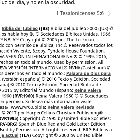
uz del día, y no en la oscuridad.
1 Tesalonicenses 5:6
;
Biblia del Jubileo
(JBS)
Biblia del Jubileo 2000 (JUS) ©
ios habla hoy ®, © Sociedades Bíblicas Unidas, 1966,
s™ NBLA™ Copyright © 2005 por The Lockman
do con permiso de Biblica, Inc.® Reservados todos los
ucción Viviente, &copy; Tyndale House Foundation,
UEVA VERSIÓN INTERNACIONAL® NVI® © 1999, 2015,
erechos en todo el mundo. Used by permission. All
UEVA VERSIÓN INTERNACIONAL® NVI® (Castellano) ©
los derechos en todo el mundo.;
Palabra de Dios para
 (versión española) © 2010 Texto y Edición, Sociedad
ana) © 2010 Texto y Edición, Sociedad Bíblica de
© 2015 by Editorial Mundo Hispano;
Reina Valera
a 1960
(RVR1960)
Reina-Valera 1960 ® © Sociedades
on permiso. Si desea más información visite
casa/, www.rvr60.bible;
Reina Valera Revisada
 © 2017 por HarperCollins Christian Publishing®
RVR1995)
Copyright © 1995 by United Bible Societies;
RV-BRG)
Spanish Blue Red and Gold Letter Edition
ed by Permission. All rights reserved. BRG Bible is a
je actual
(TLA)
Copyright © 2000 by United Bible