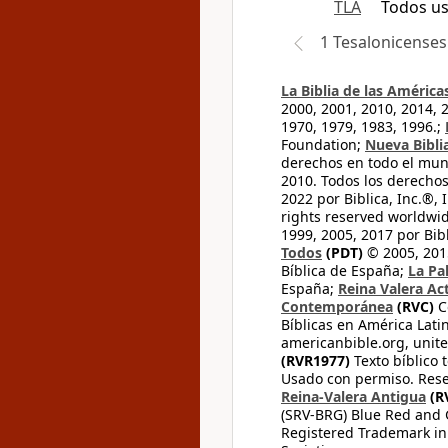
TLA
Todos ust
1 Tesalonicenses
La Biblia de las América
2000, 2001, 2010, 2014, 
1970, 1979, 1983, 1996.;
Foundation;
Nueva Bibli
derechos en todo el mu
2010. Todos los derecho
2022 por Biblica, Inc.®,
rights reserved worldwid
1999, 2005, 2017 por Bib
Todos
(PDT)
© 2005, 2015
Bíblica de España;
La Pa
España;
Reina Valera Ac
Contemporánea
(RVC)
C
Bíblicas en América Lati
americanbible.org, unite
(RVR1977)
Texto bíblico 
Usado con permiso. Rese
Reina-Valera Antigua
(R
(SRV-BRG) Blue Red and G
Registered Trademark in