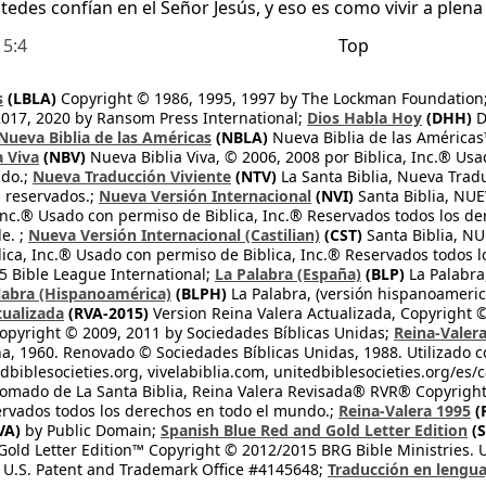
edes confían en el Señor Jesús, y eso es como vivir a plena l
 5:4
Top
s
(LBLA)
Copyright © 1986, 1995, 1997 by The Lockman Foundation
2017, 2020 by Ransom Press International;
Dios Habla Hoy
(DHH)
D
Nueva Biblia de las Américas
(NBLA)
Nueva Biblia de las América
a Viva
(NBV)
Nueva Biblia Viva, © 2006, 2008 por Biblica, Inc.® Usa
ndo.;
Nueva Traducción Viviente
(NTV)
La Santa Biblia, Nueva Trad
s reservados.;
Nueva Versión Internacional
(NVI)
Santa Biblia, N
 Inc.® Usado con permiso de Biblica, Inc.® Reservados todos los d
e. ;
Nueva Versión Internacional (Castilian)
(CST)
Santa Biblia, N
lica, Inc.® Usado con permiso de Biblica, Inc.® Reservados todos 
 Bible League International;
La Palabra (España)
(BLP)
La Palabra,
labra (Hispanoamérica)
(BLPH)
La Palabra, (versión hispanoameric
tualizada
(RVA-2015)
Version Reina Valera Actualizada, Copyright 
opyright © 2009, 2011 by Sociedades Bíblicas Unidas;
Reina-Valer
na, 1960. Renovado © Sociedades Bíblicas Unidas, 1988. Utilizado c
dbiblesocieties.org, vivelabiblia.com, unitedbiblesocieties.org/es/
tomado de La Santa Biblia, Reina Valera Revisada® RVR® Copyright
rvados todos los derechos en todo el mundo.;
Reina-Valera 1995
(
VA)
by Public Domain;
Spanish Blue Red and Gold Letter Edition
(S
old Letter Edition™ Copyright © 2012/2015 BRG Bible Ministries. Us
 U.S. Patent and Trademark Office #4145648;
Traducción en lengua