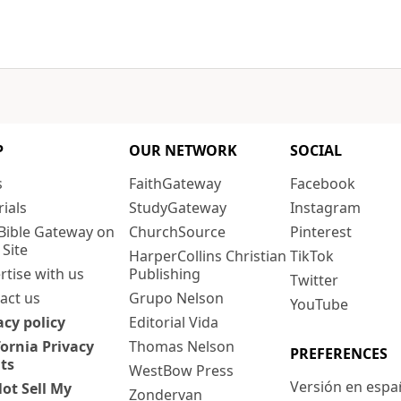
P
OUR NETWORK
SOCIAL
s
FaithGateway
Facebook
rials
StudyGateway
Instagram
Bible Gateway on
ChurchSource
Pinterest
 Site
HarperCollins Christian
TikTok
rtise with us
Publishing
Twitter
act us
Grupo Nelson
YouTube
acy policy
Editorial Vida
fornia Privacy
Thomas Nelson
PREFERENCES
ts
WestBow Press
Versión en espa
ot Sell My
Zondervan