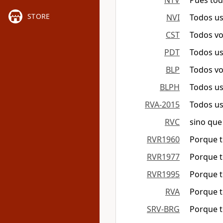
NTV
Pues tod
STORE
NVI
Todos ust
CST
Todos vos
PDT
Todos us
BLP
Todos vos
BLPH
Todos ust
RVA-2015
Todos ust
RVC
sino que 
RVR1960
Porque to
RVR1977
Porque to
RVR1995
Porque to
RVA
Porque to
SRV-BRG
Porque to