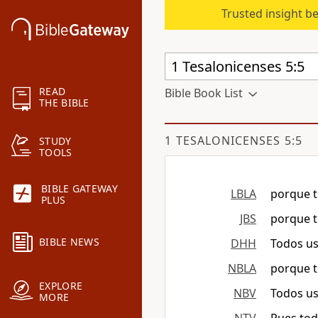
Trusted insight b
READ
Bible Book List
THE BIBLE
1 TESALONICENSES 5:5
STUDY
TOOLS
BIBLE GATEWAY
LBLA
porque to
PLUS
JBS
porque t
BIBLE NEWS
DHH
Todos us
NBLA
porque to
EXPLORE
NBV
Todos ust
MORE