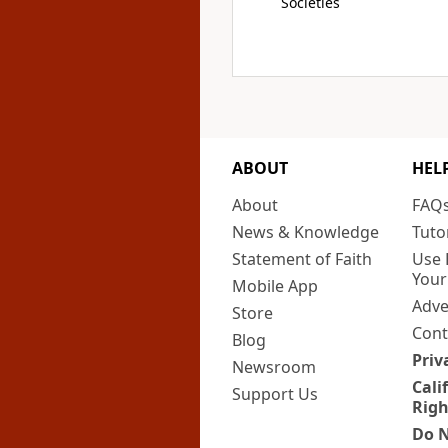
Societies
ABOUT
HEL
About
FAQ
News & Knowledge
Tuto
Statement of Faith
Use 
Your
Mobile App
Adve
Store
Cont
Blog
Priv
Newsroom
Cali
Support Us
Righ
Do N